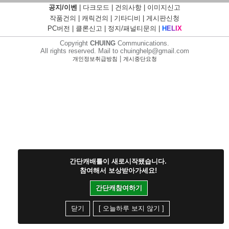
공지/이벤
|
다크모드
|
건의사항
|
이미지신고
작품건의
|
캐릭건의
|
기타디비
|
게시판신청
PC버전
|
클론신고
|
정지/패널티문의
|
H
E
L
I
X
Copyright
CHUING
Communications.
All rights reserved. Mail to chuinghelp@gmail.com
|
개인정보취급방침
게시중단요청
간단캐배틀이 새로시작됐습니다.
참여해서 보상받아가세요!
간단캐참여하기
닫기
[ 오늘하루 보지 않기 ]