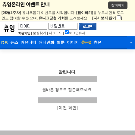
참여하기
[08월2주차]
유니크뽑기 이벤트를 시작합니다.
[참여하기]
를 누르시면 비로그
인도 참여할 수 있으며,
유니크당첨 기회
를 노려보세요!
[다시보지 않기
]
|
분실찾기
|
다크모드
|
로그인유지
회원가입
DB
뉴스
커뮤니티
애니만화
웹툰
이미지
츄온2
츄온
▼
DB
뉴스
커뮤니티
애니만화
웹툰
이미지
츄온2
츄온
알립니다.
올바른 경로로 접근해주세요.
[이전 화면]