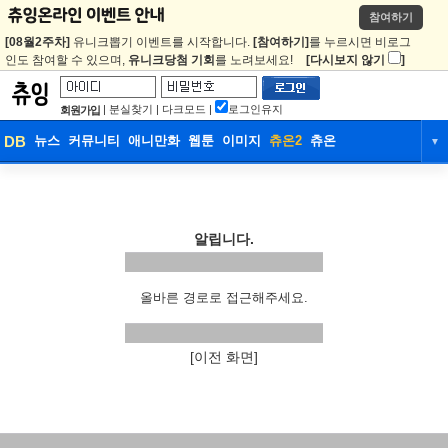
참여하기
[08월2주차]
유니크뽑기 이벤트를 시작합니다.
[참여하기]
를 누르시면 비로그
인도 참여할 수 있으며,
유니크당첨 기회
를 노려보세요!
[다시보지 않기
]
|
분실찾기
|
다크모드
|
로그인유지
회원가입
DB
뉴스
커뮤니티
애니만화
웹툰
이미지
츄온2
츄온
▼
DB
뉴스
커뮤니티
애니만화
웹툰
이미지
츄온2
츄온
알립니다.
올바른 경로로 접근해주세요.
[이전 화면]