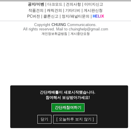
공지/이벤
|
다크모드
|
건의사항
|
이미지신고
작품건의
|
캐릭건의
|
기타디비
|
게시판신청
PC버전
|
클론신고
|
정지/패널티문의
|
H
E
L
I
X
Copyright
CHUING
Communications.
All rights reserved. Mail to chuinghelp@gmail.com
|
개인정보취급방침
게시중단요청
간단캐배틀이 새로시작됐습니다.
참여해서 보상받아가세요!
간단캐참여하기
닫기
[ 오늘하루 보지 않기 ]