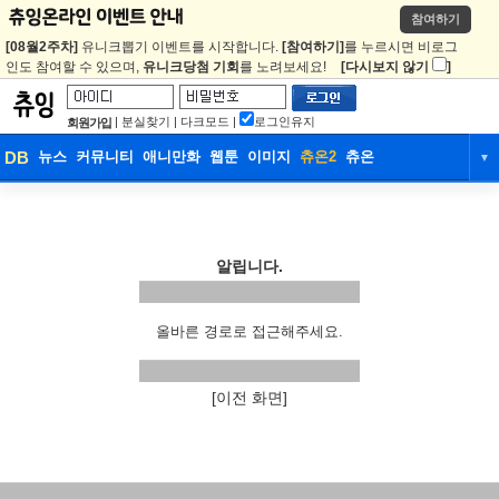
참여하기
[08월2주차]
유니크뽑기 이벤트를 시작합니다.
[참여하기]
를 누르시면 비로그
인도 참여할 수 있으며,
유니크당첨 기회
를 노려보세요!
[다시보지 않기
]
|
분실찾기
|
다크모드
|
로그인유지
회원가입
DB
뉴스
커뮤니티
애니만화
웹툰
이미지
츄온2
츄온
▼
DB
뉴스
커뮤니티
애니만화
웹툰
이미지
츄온2
츄온
알립니다.
올바른 경로로 접근해주세요.
[이전 화면]