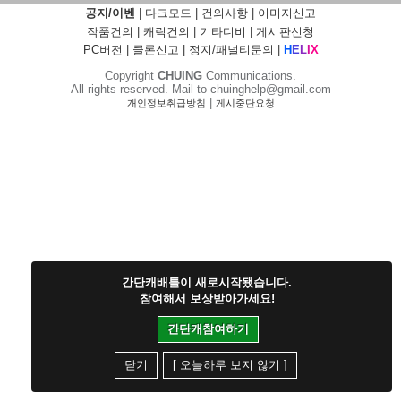
공지/이벤
|
다크모드
|
건의사항
|
이미지신고
작품건의
|
캐릭건의
|
기타디비
|
게시판신청
PC버전
|
클론신고
|
정지/패널티문의
|
H
E
L
I
X
Copyright
CHUING
Communications.
All rights reserved. Mail to chuinghelp@gmail.com
|
개인정보취급방침
게시중단요청
간단캐배틀이 새로시작됐습니다.
참여해서 보상받아가세요!
간단캐참여하기
닫기
[ 오늘하루 보지 않기 ]