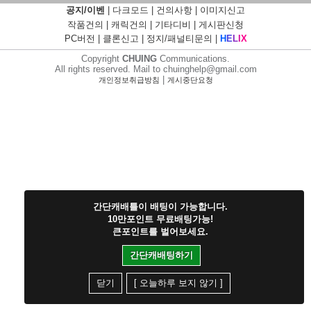
공지/이벤
|
다크모드
|
건의사항
|
이미지신고
작품건의
|
캐릭건의
|
기타디비
|
게시판신청
PC버전
|
클론신고
|
정지/패널티문의
|
H
E
L
I
X
Copyright
CHUING
Communications.
All rights reserved. Mail to chuinghelp@gmail.com
|
개인정보취급방침
게시중단요청
간단캐배틀이 배팅이 가능합니다.
10만포인트 무료배팅가능!
큰포인트를 벌어보세요.
간단캐배팅하기
닫기
[ 오늘하루 보지 않기 ]