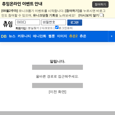
참여하기
[08월2주차]
유니크뽑기 이벤트를 시작합니다.
[참여하기]
를 누르시면 비로그
인도 참여할 수 있으며,
유니크당첨 기회
를 노려보세요!
[다시보지 않기
]
|
분실찾기
|
다크모드
|
로그인유지
회원가입
DB
뉴스
커뮤니티
애니만화
웹툰
이미지
츄온2
츄온
▼
DB
뉴스
커뮤니티
애니만화
웹툰
이미지
츄온2
츄온
알립니다.
올바른 경로로 접근해주세요.
[이전 화면]