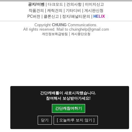
공지/이벤
|
다크모드
|
건의사항
|
이미지신고
작품건의
|
캐릭건의
|
기타디비
|
게시판신청
PC버전
|
클론신고
|
정지/패널티문의
|
H
E
L
I
X
Copyright
CHUING
Communications.
All rights reserved. Mail to chuinghelp@gmail.com
|
개인정보취급방침
게시중단요청
간단캐배틀이 새로시작됐습니다.
참여해서 보상받아가세요!
간단캐참여하기
닫기
[ 오늘하루 보지 않기 ]