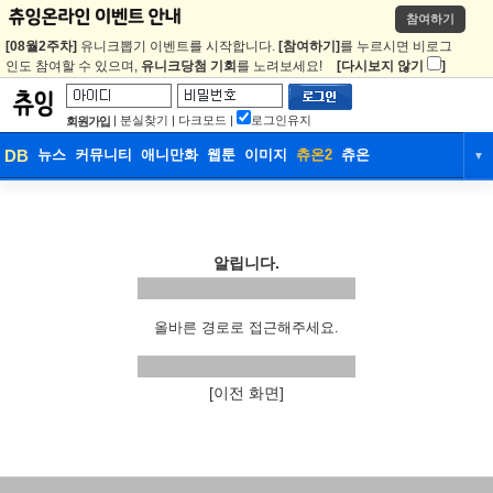
참여하기
[08월2주차]
유니크뽑기 이벤트를 시작합니다.
[참여하기]
를 누르시면 비로그
인도 참여할 수 있으며,
유니크당첨 기회
를 노려보세요!
[다시보지 않기
]
|
분실찾기
|
다크모드
|
로그인유지
회원가입
DB
뉴스
커뮤니티
애니만화
웹툰
이미지
츄온2
츄온
▼
DB
뉴스
커뮤니티
애니만화
웹툰
이미지
츄온2
츄온
알립니다.
올바른 경로로 접근해주세요.
[이전 화면]