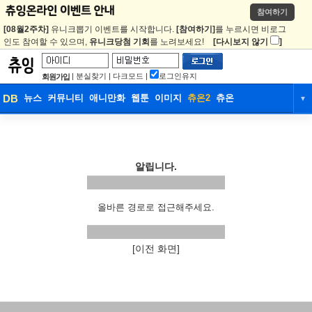
참여하기
[08월2주차]
유니크뽑기 이벤트를 시작합니다.
[참여하기]
를 누르시면 비로그
인도 참여할 수 있으며,
유니크당첨 기회
를 노려보세요!
[다시보지 않기
]
|
분실찾기
|
다크모드
|
로그인유지
회원가입
DB
뉴스
커뮤니티
애니만화
웹툰
이미지
츄온2
츄온
▼
DB
뉴스
커뮤니티
애니만화
웹툰
이미지
츄온2
츄온
알립니다.
올바른 경로로 접근해주세요.
[이전 화면]