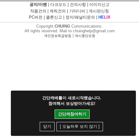
공지/이벤
|
다크모드
|
건의사항
|
이미지신고
작품건의
|
캐릭건의
|
기타디비
|
게시판신청
PC버전
|
클론신고
|
정지/패널티문의
|
H
E
L
I
X
Copyright
CHUING
Communications.
All rights reserved. Mail to chuinghelp@gmail.com
|
개인정보취급방침
게시중단요청
간단캐배틀이 새로시작됐습니다.
참여해서 보상받아가세요!
간단캐참여하기
닫기
[ 오늘하루 보지 않기 ]