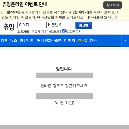
참여하기
[08월2주차]
유니크뽑기 이벤트를 시작합니다.
[참여하기]
를 누르시면 비로그
인도 참여할 수 있으며,
유니크당첨 기회
를 노려보세요!
[다시보지 않기
]
|
분실찾기
|
다크모드
|
로그인유지
회원가입
DB
뉴스
커뮤니티
애니만화
웹툰
이미지
츄온2
츄온
▼
DB
뉴스
커뮤니티
애니만화
웹툰
이미지
츄온2
츄온
알립니다.
올바른 경로로 접근해주세요.
[이전 화면]