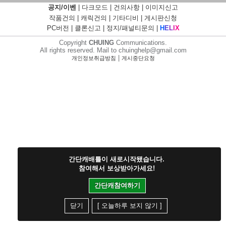
공지/이벤
|
다크모드
|
건의사항
|
이미지신고
작품건의
|
캐릭건의
|
기타디비
|
게시판신청
PC버전
|
클론신고
|
정지/패널티문의
|
H
E
L
I
X
Copyright
CHUING
Communications.
All rights reserved. Mail to chuinghelp@gmail.com
|
개인정보취급방침
게시중단요청
간단캐배틀이 새로시작됐습니다.
참여해서 보상받아가세요!
간단캐참여하기
닫기
[ 오늘하루 보지 않기 ]