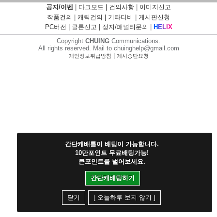
공지/이벤
|
다크모드
|
건의사항
|
이미지신고
작품건의
|
캐릭건의
|
기타디비
|
게시판신청
PC버전
|
클론신고
|
정지/패널티문의
|
H
E
L
I
X
Copyright
CHUING
Communications.
All rights reserved. Mail to chuinghelp@gmail.com
|
개인정보취급방침
게시중단요청
간단캐배틀이 배팅이 가능합니다.
10만포인트 무료배팅가능!
큰포인트를 벌어보세요.
간단캐배팅하기
닫기
[ 오늘하루 보지 않기 ]