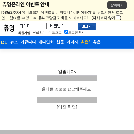
참여하기
[08월2주차]
유니크뽑기 이벤트를 시작합니다.
[참여하기]
를 누르시면 비로그
인도 참여할 수 있으며,
유니크당첨 기회
를 노려보세요!
[다시보지 않기
]
|
분실찾기
|
다크모드
|
로그인유지
회원가입
DB
뉴스
커뮤니티
애니만화
웹툰
이미지
츄온2
츄온
▼
DB
뉴스
커뮤니티
애니만화
웹툰
이미지
츄온2
츄온
알립니다.
올바른 경로로 접근해주세요.
[이전 화면]