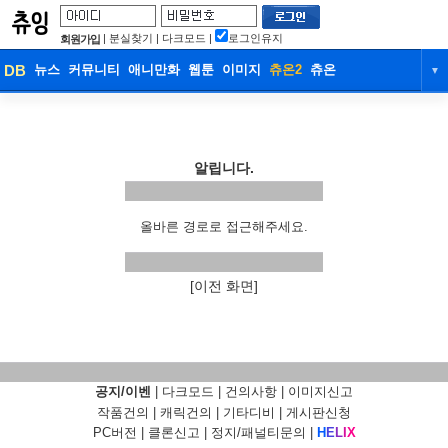
|
분실찾기
|
다크모드
|
로그인유지
회원가입
DB
뉴스
커뮤니티
애니만화
웹툰
이미지
츄온2
츄온
▼
DB
뉴스
커뮤니티
애니만화
웹툰
이미지
츄온2
츄온
알립니다.
올바른 경로로 접근해주세요.
[이전 화면]
공지/이벤
|
다크모드
|
건의사항
|
이미지신고
작품건의
|
캐릭건의
|
기타디비
|
게시판신청
PC버전
|
클론신고
|
정지/패널티문의
|
H
E
L
I
X