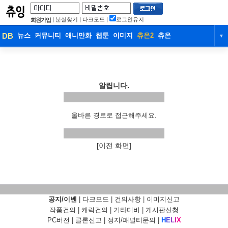
|
분실찾기
|
다크모드
|
로그인유지
회원가입
DB
뉴스
커뮤니티
애니만화
웹툰
이미지
츄온2
츄온
▼
DB
뉴스
커뮤니티
애니만화
웹툰
이미지
츄온2
츄온
알립니다.
올바른 경로로 접근해주세요.
[이전 화면]
공지/이벤
|
다크모드
|
건의사항
|
이미지신고
작품건의
|
캐릭건의
|
기타디비
|
게시판신청
PC버전
|
클론신고
|
정지/패널티문의
|
H
E
L
I
X