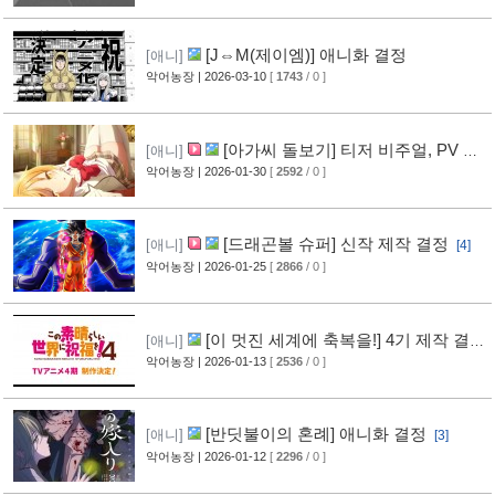
[J⇔M(제이엠)] 애니화 결정
[애니]
악어농장
| 2026-03-10
[
1743
/ 0 ]
[아가씨 돌보기] 티저 비주얼, PV 공
[애니]
개
악어농장
| 2026-01-30
[
2592
/ 0 ]
[2]
[드래곤볼 슈퍼] 신작 제작 결정
[애니]
[4]
악어농장
| 2026-01-25
[
2866
/ 0 ]
[이 멋진 세계에 축복을!] 4기 제작 결
[애니]
정
악어농장
| 2026-01-13
[
2536
/ 0 ]
[2]
[반딧불이의 혼례] 애니화 결정
[애니]
[3]
악어농장
| 2026-01-12
[
2296
/ 0 ]