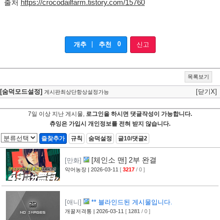
출처
https://crocodailfarm.tistory.com/15760
|
0
개추
추천
신고
목록보기
[숨덕모드설정]
[닫기X]
게시판최상단항상설정가능
7일 이상 지난 게시물,
로그인을 하시면 댓글작성이 가능합니다.
츄잉은 가입시 개인정보를 전혀 받지 않습니다.
즐찾추가
규칙
숨덕설정
글10/댓글2
[체인소 맨] 2부 완결
[만화]
악어농장
| 2026-03-11
[
3217
/ 0 ]
[애니]
** 블라인드된 게시물입니다.
개꿀저격통
| 2026-03-11
[
1281
/ 0 ]