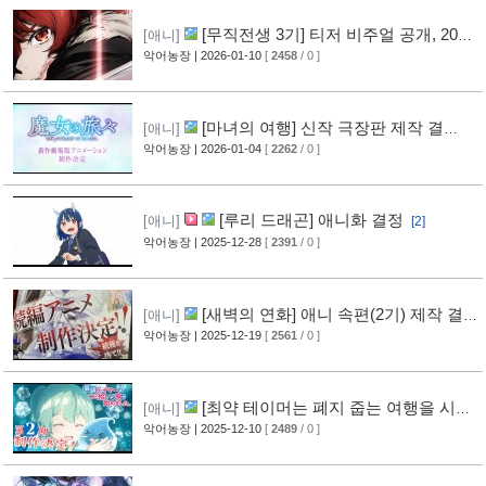
[무직전생 3기] 티저 비주얼 공개, 2026
[애니]
년 7월 방영
악어농장
| 2026-01-10
[
2458
/ 0 ]
[3]
[마녀의 여행] 신작 극장판 제작 결
[애니]
정
악어농장
| 2026-01-04
[
2262
/ 0 ]
[2]
[루리 드래곤] 애니화 결정
[애니]
[2]
악어농장
| 2025-12-28
[
2391
/ 0 ]
[새벽의 연화] 애니 속편(2기) 제작 결
[애니]
정
악어농장
| 2025-12-19
[
2561
/ 0 ]
[2]
[최약 테이머는 폐지 줍는 여행을 시작
[애니]
했습니다.] 2기 제작 결정
악어농장
| 2025-12-10
[
2489
/ 0 ]
[2]