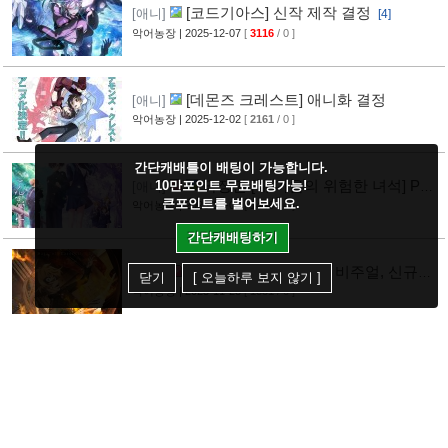
[코드기아스] 신작 제작 결정
[애니]
[4]
악어농장
| 2025-12-07
[
3116
/ 0 ]
[데몬즈 크레스트] 애니화 결정
[애니]
악어농장
| 2025-12-02
[
2161
/ 0 ]
간단캐배틀이 배팅이 가능합니다.
극장판 [내 마음의 위험한 녀석] PV
10만포인트 무료배팅가능!
[애니]
큰포인트를 벌어보세요.
공개
악어농장
| 2025-12-01
[
1448
/ 0 ]
간단캐배팅하기
[유녀전기 2기] 티저 비주얼, 신규
[애니]
닫기
[ 오늘하루 보지 않기 ]
PV 공개
악어농장
| 2025-11-28
[
1881
/ 0 ]
[2]
[아가씨 돌보기] 애니화 결정
[애니]
[1]
악어농장
| 2025-10-30
[
1725
/ 0 ]
[새벽의 연화] 완결 예정
[만화]
[1]