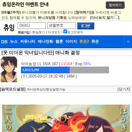
참여하기
[08월2주차]
유니크뽑기 이벤트를 시작합니다.
[참여하기]
를 누르시면 비로그
인도 참여할 수 있으며,
유니크당첨 기회
를 노려보세요!
[다시보지 않기
]
|
분실찾기
|
다크모드
|
로그인유지
회원가입
DB
뉴스
커뮤니티
애니만화
웹툰
이미지
츄온2
츄온
▼
[못 미더운 악녀입니다만] 애니화 결정
DB
뉴스
커뮤니티
애니만화
웹툰
이미지
츄온2
츄온
악어농장
| L:15/A:167 |
LV164
|
Exp.
55%
1,832/3,290
| 0 | 2025-03-17 19:32:48 | 1484 |
[숨덕모드설정]
[닫기X]
게시판최상단항상설정가능