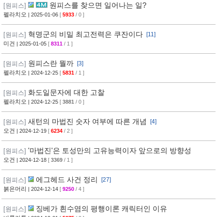
원피스를 찾으면 일어나는 일?
[원피스]
펠라치오
| 2025-01-06
[
5933
/ 0 ]
혁명군의 비밀 최고전력은 쿠잔이다
[원피스]
[11]
미건
| 2025-01-05
[
8311
/ 1 ]
원피스란 뭘까
[원피스]
[3]
펠라치오
| 2024-12-25
[
5831
/ 1 ]
화도일문자에 대한 고찰
[원피스]
펠라치오
| 2024-12-25
[
3881
/ 0 ]
새턴의 마법진 숫자 여부에 따른 개념
[원피스]
[4]
오건
| 2024-12-19
[
6234
/ 2 ]
'마법진'은 토성만의 고유능력이자 앞으로의 방향성
[원피스]
오건
| 2024-12-18
[
3369
/ 1 ]
에그헤드 사건 정리
[원피스]
[27]
붉은머리
| 2024-12-14
[
9250
/ 4 ]
징베가 흰수염의 평행이론 캐릭터인 이유
[원피스]