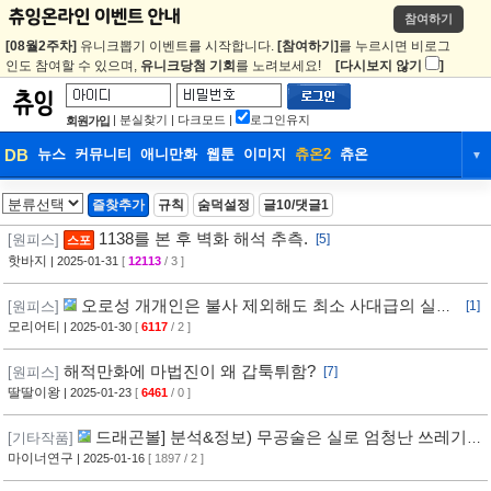
참여하기
[08월2주차]
유니크뽑기 이벤트를 시작합니다.
[참여하기]
를 누르시면 비로그
인도 참여할 수 있으며,
유니크당첨 기회
를 노려보세요!
[다시보지 않기
]
|
분실찾기
|
다크모드
|
로그인유지
회원가입
DB
뉴스
커뮤니티
애니만화
웹툰
이미지
츄온2
츄온
▼
DB
뉴스
커뮤니티
애니만화
즐찾추가
규칙
숨덕설정
글10/댓글1
웹툰
이미지
츄온2
츄온
1138를 본 후 벽화 해석 추측.
[원피스]
[5]
스포
핫바지
| 2025-01-31
[
12113
/ 3 ]
오로성 개개인은 불사 제외해도 최소 사대급의 실력
[원피스]
[1]
을 가지고 있을것이다
모리어티
| 2025-01-30
[
6117
/ 2 ]
해적만화에 마법진이 왜 갑툭튀함?
[원피스]
[7]
딸딸이왕
| 2025-01-23
[
6461
/ 0 ]
드래곤볼] 분석&정보) 무공술은 실로 엄청난 쓰레기인
[기타작품]
가? (Feat.팡)
마이너연구
| 2025-01-16
[ 1897 / 2 ]