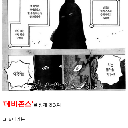
'
데비존스'
를 향해 있었다.
그 실마리는