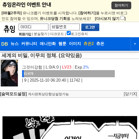
참여하기
[08월2주차]
유니크뽑기 이벤트를 시작합니다.
[참여하기]
를 누르시면 비로그
인도 참여할 수 있으며,
유니크당첨 기회
를 노려보세요!
[다시보지 않기
]
|
분실찾기
|
다크모드
|
로그인유지
회원가입
DB
뉴스
커뮤니티
애니만화
웹툰
이미지
츄온2
츄온
▼
세계의 비밀, 이무의 정체. (요약있음)
DB
뉴스
커뮤니티
애니만화
웹툰
이미지
츄온2
츄온
그것이강함
| L:0/A:0 |
LV23
|
Exp.
2%
11/470
| 9 | 2025-11-10 06:20:40 | 11742 |
[숨덕모드설정]
[닫기X]
게시판최상단항상설정가능