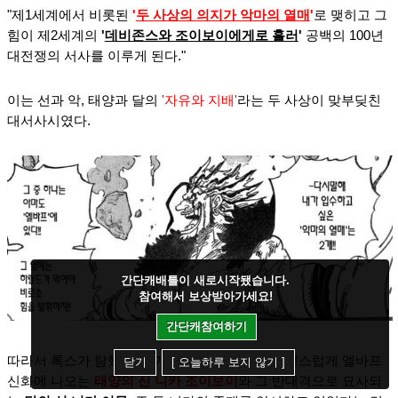
"제1세계에서 비롯된
'
두 사상의 의지가 악마의 열매
'
로 맺히고 그
힘이 제2세계의
'
데비존스와 조이보이에게로 흘러
'
공백의 100년
대전쟁의 서사를 이루게 된다."
이는 선과 악, 태양과 달의
'자유와 지배'
라는 두 사상이 맞부딪친
대서사시였다.
간단캐배틀이 새로시작됐습니다.
참여해서 보상받아가세요!
간단캐참여하기
따라서 록스가 탐했던 두 개의 악마의 열매는 자연스럽게 엘바프
닫기
[ 오늘하루 보지 않기 ]
신화에 나오는
태양의 신 니카 조이보이
와 그 반대격으로 묘사되