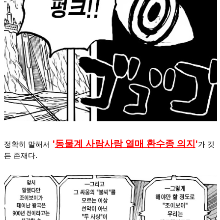
'
동물계 사람사람 열매 환수종 의지
'
정확히 말해서
가 깃
든 존재다.