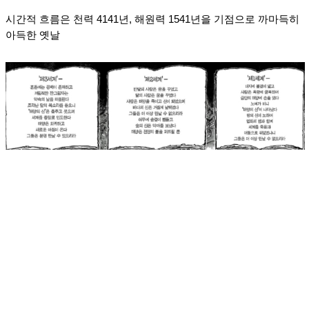
시간적 흐름은 천력 4141년, 해원력 1541년을 기점으로 까마득히
아득한 옛날