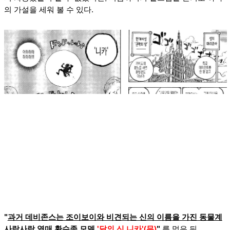
의 가설을 세워 볼 수 있다.
"
과거 데비존스는 조이보이와 비견되는 신의 이름을 가진 동물계
사람사람 열매 환수종 모델
'달의 신 니카'(무)
"
를 먹은 뒤