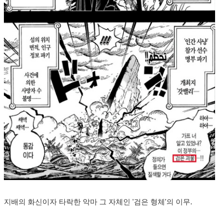
지배의 화신이자 타락한 악마 그 자체인 '검은 형체'의 이무.