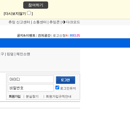
참여하기
!
[다시보지않기
]
츄잉 신고센터
|
소통센터
|
츄잉콘
|
다크모드
공지&이벤트
|
건의공간
|
로고신청
|
H
E
L
I
X
N
연구
|
킹덤
|
체인소맨
로그인유지
회원가입
|
분실찾기
|
회원가입규칙안내