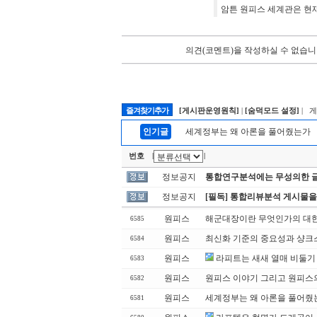
암튼 원피스 세계관은 현재
의견(코멘트)을 작성하실 수 없습니
즐겨찾기추가
[게시판운영원칙]
|
[숨덕모드 설정]
| 
인기글
세계정부는 왜 아론을 풀어줬는가
번호
|
|
정보공지
통합연구분석에는 무성의한 글
정보공지
[필독] 통합리뷰분석 게시물을
원피스
해군대장이란 무엇인가의 대
6585
원피스
최신화 기준의 중요성과 샹크
6584
원피스
라피트는 새새 열매 비둘기
6583
원피스
원피스 이야기 그리고 원피스의 
6582
원피스
세계정부는 왜 아론을 풀어줬
6581