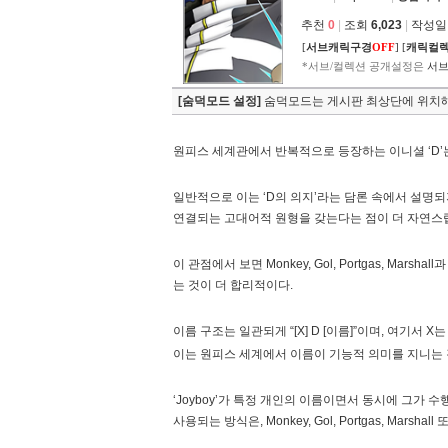
추천
0
|
조회
6,023
|
작성일 2
[
서브캐릭구경
OFF
]
[
캐릭컬
*서브/컬렉션 공개설정은
서브
[숨덕모드 설정]
숨덕모드는 게시판 최상단에 위치해
원피스 세계관에서 반복적으로 등장하는 이니셜 ‘D’
일반적으로 이는 ‘D의 의지’라는 담론 속에서 설명되지만
연결되는 고대어적 원형을 갖는다는 점이 더 자연스
이 관점에서 보면 Monkey, Gol, Portgas, 
는 것이 더 합리적이다.
이름 구조는 일관되게 “[X] D [이름]”이며, 여기서
이는 원피스 세계에서 이름이 기능적 의미를 지니는 
‘Joyboy’가 특정 개인의 이름이면서 동시에 그가 수행해
사용되는 방식은, Monkey, Gol, Portgas, Mar