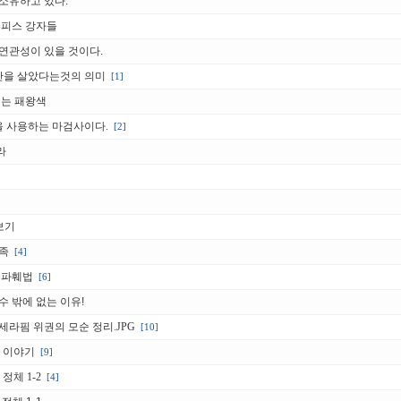
소유하고 있다.
원피스 강자들
연관성이 있을 것이다.
간을 살았다는것의 의미
[1]
베는 패왕색
 사용하는 마검사이다.
[2]
라
보기
족
[4]
 파훼법
[6]
 밖에 없는 이유!
라핌 위권의 모순 정리.JPG
[10]
긴 이야기
[9]
정체 1-2
[4]