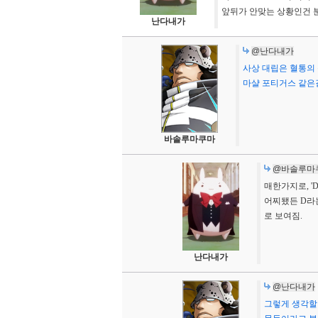
앞뒤가 안맞는 상황인건 
난다내가
@난다내가
사상 대립은 혈통의
마샬 포티거스 같은
바솔루마쿠마
@바솔루마
매한가지로, '
어찌됐든 D라는
로 보여짐.
난다내가
@난다내가
그렇게 생각할 