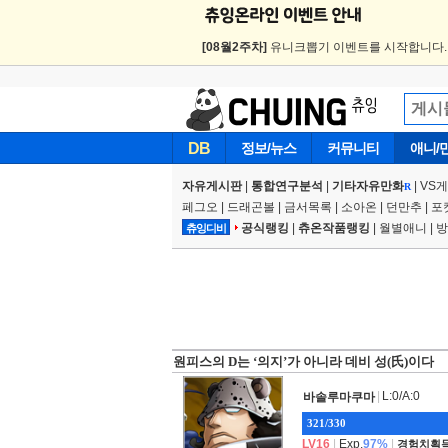
[08월2주차]
유니크뽑기 이벤트를 시작합니다
DB
정보/뉴스
커뮤니티
애니/
자유게시판
|
통합연구분석
|
기타자유만화
|
VS
R
페그오
|
드래곤볼
|
금서목록
|
소아온
|
던만추
|
포
공식랭킹
|
츄온작품랭킹
|
월별애니
|
방
츄잉디비
원피스의 D는 ‘의지’가 아니라 데비 성(氏)이다
|
L:0/A:0
바솔루마쿠마
321/330
LV16
|
Exp.
97%
|
경험치획득