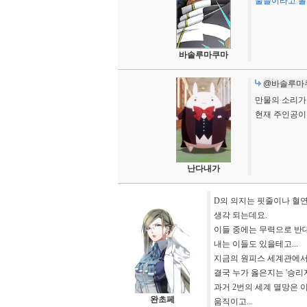
물들이라고 볼
바솔루마쿠마
@바솔루마
만물의 소리가
현재 주인공이
난다내가
D의 의지는 핏줄이나 혈
생각 되는데요.
이들 중에는 무력으로 반대
내는 이들도 있을테고...
지금의 원피스 세계관에서
결국 누가 옳은지는 '승리자
과거 2번의 세계 멸망은 
완초페
움직이고...