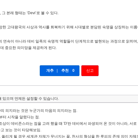
 본래 형태는 ‘Devi’로 볼 수 있다.
데비 일족이 멸망한 고대왕국의 사상과 역사를 회복하기 위해 시대별로 분담된 숙명을 상징하는 이름
 연속이 아니라 데비 일족의 숙명적 역할들이 단계적으로 발현되는 과정으로 읽히며, 앞
 데 중요한 의미망을 제공하게 된다.
개추
|
추천
0
신고
 있으며 언제든 설정할 수 있습니다.
의 의지라는 것은 누군가의 마음의 의지라는 점.
로부터 시작을 알렸다는 점.
조상이 데비존스라는 점을 고려 했을 때 'D'란 데비에서 파생되어 온 것이 아니라, 서로 
고 보는 것이 타당해보임.
의미로 쏠리게 될 경우 세계관 자체가 무너지는 꼴, 천사의 형상을 한 루피의 존재 의미 자체