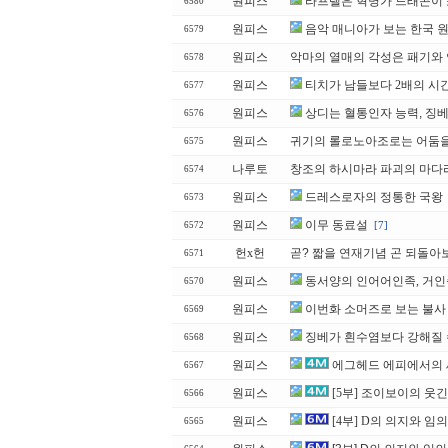
원피스
라프텔은 혁명가 드래곤이 
6580
원피스
음악 매니아가 보는 한국 
6579
원피스
악마의 열매의 각성은 패기와 
6578
원피스
티치가 남들보다 2배의 시
6577
원피스
상디는 혈통인자 능력, 징
6576
원피스
귀기의 롤로노아조로는 어둠을
6575
나루토
창조의 하시마라 파괴의 마다
6574
원피스
드레스로자의 정통한 국왕
6573
원피스
이무 동료설
[7]
6572
헌x헌
곧? 짧을 연재기념 곤 되돌아
6571
원피스
동서양의 인어어인족, 거인
6570
원피스
이번화 소머즈로 보는 불사
6569
원피스
징베가 흰수염보다 강해질 수
6568
원피스
에그헤드 에피에서의 세
6567
원피스
[5부] 조이보이의 웃
6566
원피스
[4부] D의 의지와 임의 
6565