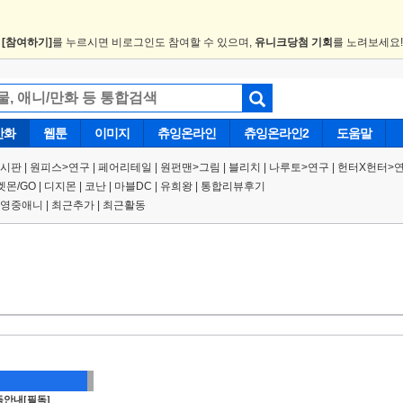
.
[참여하기]
를 누르시면 비로그인도 참여할 수 있으며,
유니크당첨 기회
를 노려보세요
만화
웹툰
이미지
츄잉온라인
츄잉온라인2
도움말
게시판
|
원피스
>
연구
|
페어리테일 |
원펀맨
>
그림
|
블리치
|
나루토
>
연구
|
헌터X헌터
>
켓몬/GO
|
디지몬
|
코난
|
마블DC
|
유희왕
|
통합리뷰후기
영중애니
|
최근추가
|
최근활동
안내[필독]