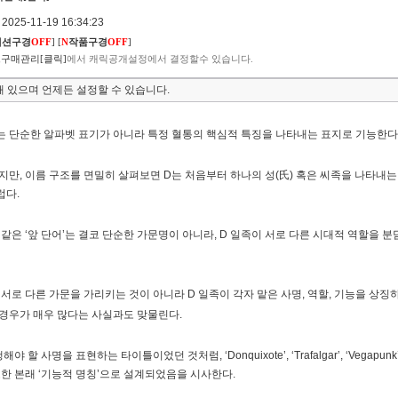
025-11-19 16:34:23
렉션구경
OFF
]
[
N
작품구경
OFF
]
구매관리[클릭]
에서 캐릭공개설정에서 결정할수 있습니다.
 있으며 언제든 설정할 수 있습니다.
는 단순한 알파벳 표기가 아니라 특정 혈통의 핵심적 특징을 나타내는 표지로 기능한다
, 이름 구조를 면밀히 살펴보면 D는 처음부터 하나의 성(氏) 혹은 씨족을 나타내는 단어였
럽다.
Marshall과 같은 ‘앞 단어’는 결코 단순한 가문명이 아니라, D 일족이 서로 다른 시대적 
 X는 서로 다른 가문을 가리키는 것이 아니라 D 일족이 각자 맡은 사명, 역할, 기능을 상
경우가 매우 많다는 사실과도 맞물린다.
야 할 사명을 표현하는 타이틀이었던 것처럼, ‘Donquixote’, ‘Trafalgar’, ‘Veg
shall 또한 본래 ‘기능적 명칭’으로 설계되었음을 시사한다.