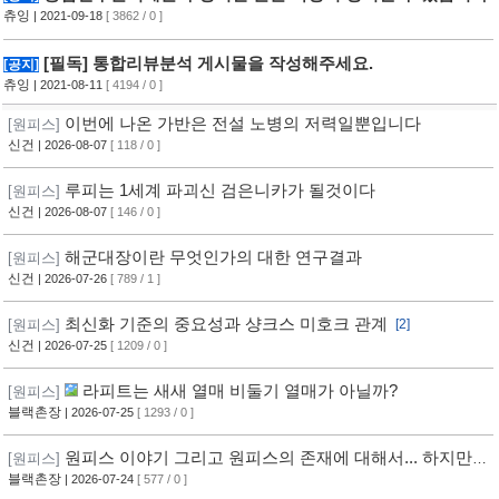
츄잉
| 2021-09-18
[ 3862 / 0 ]
[필독] 통합리뷰분석 게시물을 작성해주세요.
[공지]
츄잉
| 2021-08-11
[ 4194 / 0 ]
이번에 나온 가반은 전설 노병의 저력일뿐입니다
[원피스]
신건
| 2026-08-07
[ 118 / 0 ]
루피는 1세계 파괴신 검은니카가 될것이다
[원피스]
신건
| 2026-08-07
[ 146 / 0 ]
해군대장이란 무엇인가의 대한 연구결과
[원피스]
신건
| 2026-07-26
[ 789 / 1 ]
최신화 기준의 중요성과 샹크스 미호크 관계
[원피스]
[2]
신건
| 2026-07-25
[ 1209 / 0 ]
라피트는 새새 열매 비둘기 열매가 아닐까?
[원피스]
블랙촌장
| 2026-07-25
[ 1293 / 0 ]
원피스 이야기 그리고 원피스의 존재에 대해서... 하지만,
[원피스]
답은 없다
블랙촌장
| 2026-07-24
[ 577 / 0 ]