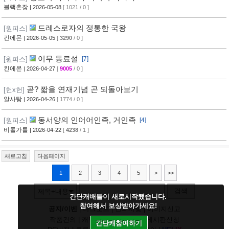
블랙촌장
| 2026-05-08
[ 1021 / 0 ]
드레스로자의 정통한 국왕
[원피스]
킨에몬
| 2026-05-05
[
3290
/ 0 ]
이무 동료설
[원피스]
[7]
킨에몬
| 2026-04-27
[
9005
/ 0 ]
곧? 짧을 연재기념 곤 되돌아보기
[헌x헌]
알사탕
| 2026-04-26
[ 1774 / 0 ]
동서양의 인어어인족, 거인족
[원피스]
[4]
비롤가틀
| 2026-04-22
[
4238
/ 1 ]
새로고침
다음페이지
1
2
3
4
5
>
>>
검색
제목+내용
간단캐배틀이 새로시작됐습니다.
참여해서 보상받아가세요!
공지/이벤
|
다크모드
|
건의사항
|
이미지신고
작품건의
|
캐릭건의
|
기타디비
|
게시판신청
간단캐참여하기