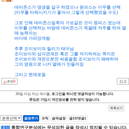
데비존스가 영생을 갈구 하였으나 원피스는 이무를 선택
(이무를 타락시키기가 좋아서 그렇게 선택했었을 수도)
그로 인해 데비존스일족의 가보같은 것이 원피스 였는데
이무를 선택하는 바람에 데비존스가 죽을때 저주를 하여 열
매 능력자는
바다에 가라앉게됨
추후 조이보이와 릴리가 태어남
조이보이와 삼각관계든 혹은 그를 저지하려는 쪽이든
조이보이와 개판오분전 싸움을함 조이보이가 패배하여
그의 염원으로 니카 열매가 만들어짐
그리고 현재로옴
0
신고
추천
30일 이상 지난 게시물,
로그인을 하시면 댓글작성이 가능합니다.
츄잉은 가입시 개인정보를 전혀 받지 않습니다.
목록보기
즐찾추가
규칙
숨덕설정
글10/댓글1
통합연구분석에는 무성의한 글을 작성시 정지될 수 있습니다.
[공지]