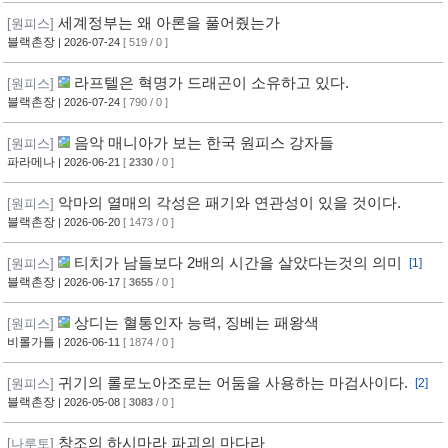
세계정부는 왜 아론을 풀어줬는가
[원피스]
블랙촌장
| 2026-07-24
[ 519 / 0 ]
라프텔은 혁명가 드래곤이 소유하고 있다.
[원피스]
블랙촌장
| 2026-07-24
[ 790 / 0 ]
음악 매니아가 보는 한국 원피스 강자들
[원피스]
파라메나
| 2026-06-21
[
2330
/ 0 ]
악마의 열매의 각성은 패기와 연관성이 있을 것이다.
[원피스]
블랙촌장
| 2026-06-20
[ 1473 / 0 ]
티치가 남들보다 2배의 시간을 살았다는것의 의미
[원피스]
[1]
블랙촌장
| 2026-06-17
[
3655
/ 0 ]
상디는 혈통인자 능력, 징베는 패왕색
[원피스]
비롤가틀
| 2026-06-11
[ 1874 / 0 ]
귀기의 롤로노아조로는 어둠을 사용하는 마검사이다.
[원피스]
[2]
블랙촌장
| 2026-05-08
[
3083
/ 0 ]
창조의 하시마라 파괴의 마다라
[나루토]