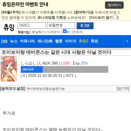
참여하기
[08월2주차]
유니크뽑기 이벤트를 시작합니다.
[참여하기]
를 누르시면 비로그
인도 참여할 수 있으며,
유니크당첨 기회
를 노려보세요!
[다시보지 않기
]
|
분실찾기
|
다크모드
|
로그인유지
회원가입
DB
뉴스
커뮤니티
애니만화
웹툰
이미지
츄온2
츄온
▼
조이보이랑 데비존스는 같은 시대 사람은 아닐 것이다
DB
뉴스
커뮤니티
애니만화
웹툰
이미지
츄온2
츄온
しらほし
| L:40/A:398 |
LV20
|
Exp.
25%
106/410
| 0 | 2025-11-10 00:20:31 | 4371 |
[숨덕모드설정]
[닫기X]
게시판최상단항상설정가능
추가로
조이보이랑 데비존스는 열매 능력자가 아닐 것이다..