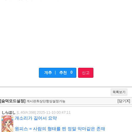
|
0
개추
추천
신고
목록보기
[숨덕모드설정]
[닫기X]
게시판최상단항상설정가능
しらほし
[L:40/A:398]
2025-11-10 00:47:11
개소리가 길어서 요약
원피스 = 사람의 형태를 띈 정말 악마같은 존재