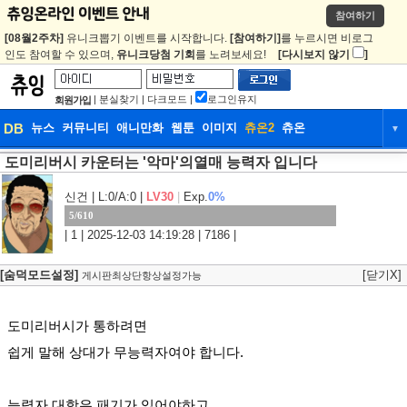
참여하기
[08월2주차]
유니크뽑기 이벤트를 시작합니다.
[참여하기]
를 누르시면 비로그
인도 참여할 수 있으며,
유니크당첨 기회
를 노려보세요!
[다시보지 않기
]
|
분실찾기
|
다크모드
|
로그인유지
회원가입
DB
뉴스
커뮤니티
애니만화
웹툰
이미지
츄온2
츄온
▼
도미리버시 카운터는 '악마'의열매 능력자 입니다
DB
뉴스
커뮤니티
애니만화
웹툰
이미지
츄온2
츄온
신건
| L:0/A:0 |
LV30
|
Exp.
0%
5/610
| 1 | 2025-12-03 14:19:28 | 7186 |
[숨덕모드설정]
[닫기X]
게시판최상단항상설정가능
도미리버시가 통하려면
쉽게 말해 상대가 무능력자여야 합니다.
능력자 대항은 패기가 있어야하고