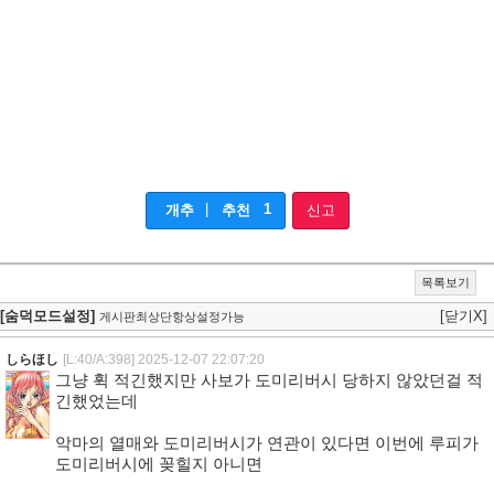
|
1
개추
추천
신고
목록보기
[숨덕모드설정]
[닫기X]
게시판최상단항상설정가능
しらほし
[L:40/A:398]
2025-12-07 22:07:20
그냥 휙 적긴했지만 사보가 도미리버시 당하지 않았던걸 적
긴했었는데
악마의 열매와 도미리버시가 연관이 있다면 이번에 루피가
도미리버시에 꽂힐지 아니면