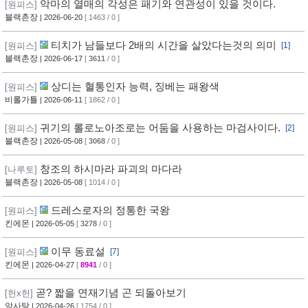
악마의 열매의 각성은 패기와 연관성이 있을 것이다.
[원피스]
블랙촌장
| 2026-06-20
[ 1463 / 0 ]
티치가 남들보다 2배의 시간을 살았다는것의 의미
[원피스]
[1]
블랙촌장
| 2026-06-17
[
3611
/ 0 ]
상디는 혈통인자 능력, 징베는 패왕색
[원피스]
비롤가틀
| 2026-06-11
[ 1862 / 0 ]
귀기의 롤로노아조로는 어둠을 사용하는 마검사이다.
[원피스]
[2]
블랙촌장
| 2026-05-08
[
3068
/ 0 ]
창조의 하시마라 파괴의 마다라
[나루토]
블랙촌장
| 2026-05-08
[ 1014 / 0 ]
드레스로자의 정통한 국왕
[원피스]
킨에몬
| 2026-05-05
[
3278
/ 0 ]
이무 동료설
[원피스]
[7]
킨에몬
| 2026-04-27
[
8941
/ 0 ]
곧? 짧을 연재기념 곤 되돌아보기
[헌x헌]
알사탕
| 2026-04-26
[ 1754 / 0 ]