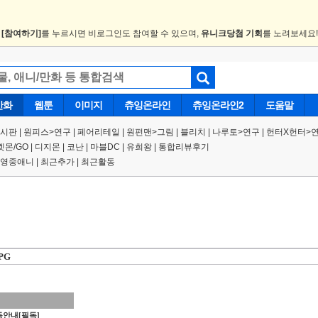
.
[참여하기]
를 누르시면 비로그인도 참여할 수 있으며,
유니크당첨 기회
를 노려보세요
만화
웹툰
이미지
츄잉온라인
츄잉온라인2
도움말
게시판
|
원피스
>
연구
|
페어리테일 |
원펀맨
>
그림
|
블리치
|
나루토
>
연구
|
헌터X헌터
>
켓몬/GO
|
디지몬
|
코난
|
마블DC
|
유희왕
|
통합리뷰후기
영중애니
|
최근추가
|
최근활동
PG
안내[필독]