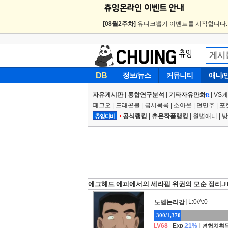
[08월2주차]
유니크뽑기 이벤트를 시작합니다
DB
정보/뉴스
커뮤니티
애니/
자유게시판
|
통합연구분석
|
기타자유만화
|
VS
R
페그오
|
드래곤볼
|
금서목록
|
소아온
|
던만추
|
포
공식랭킹
|
츄온작품랭킹
|
월별애니
|
방
츄잉디비
에그헤드 에피에서의 세라핌 위권의 모순 정리.J
|
L:0/A:0
노벨논리갑
300/1,370
LV68
|
Exp.
21%
|
경험치획득