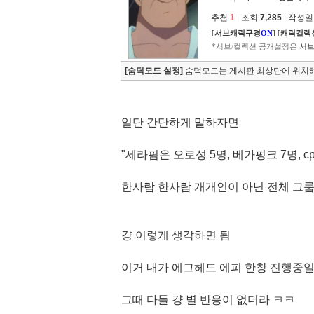
추천
1
|
조회
7,285
|
작성일 2
[
서브캐릭구경
ON
]
[
캐릭컬렉
*서브/컬렉션 공개설정은
서브
[숨덕모드 설정]
숨덕모드는 게시판 최상단에 위치해
일단 간단하게 말하자면
"세라핌은 오로성 5명, 베가펑크 7명, c
한사람 한사람 개개인이 아닌 전체 그룹
걍 이렇게 생각하면 됨
이거 내가 에그헤드 에피 한창 진행중
그때 다들 걍 별 반응이 없더라 ㅋㅋ