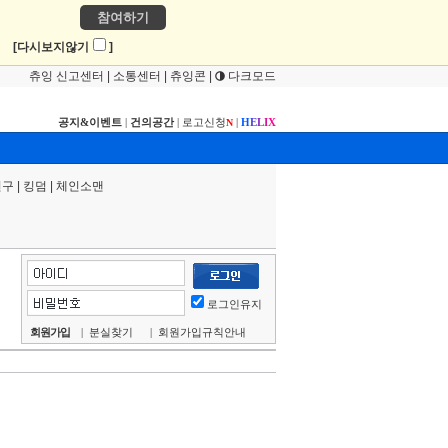
참여하기
!
[다시보지않기
]
츄잉 신고센터
|
소통센터
|
츄잉콘
|
다크모드
공지&이벤트
|
건의공간
|
로고신청
|
H
E
L
I
X
N
연구
|
킹덤
|
체인소맨
로그인유지
회원가입
|
분실찾기
|
회원가입규칙안내