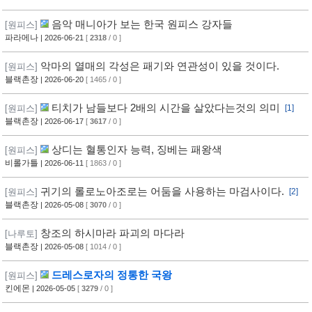
음악 매니아가 보는 한국 원피스 강자들
[원피스]
파라메나
| 2026-06-21
[
2318
/ 0 ]
악마의 열매의 각성은 패기와 연관성이 있을 것이다.
[원피스]
블랙촌장
| 2026-06-20
[ 1465 / 0 ]
티치가 남들보다 2배의 시간을 살았다는것의 의미
[원피스]
[1]
블랙촌장
| 2026-06-17
[
3617
/ 0 ]
상디는 혈통인자 능력, 징베는 패왕색
[원피스]
비롤가틀
| 2026-06-11
[ 1863 / 0 ]
귀기의 롤로노아조로는 어둠을 사용하는 마검사이다.
[원피스]
[2]
블랙촌장
| 2026-05-08
[
3070
/ 0 ]
창조의 하시마라 파괴의 마다라
[나루토]
블랙촌장
| 2026-05-08
[ 1014 / 0 ]
드레스로자의 정통한 국왕
[원피스]
킨에몬
| 2026-05-05
[
3279
/ 0 ]