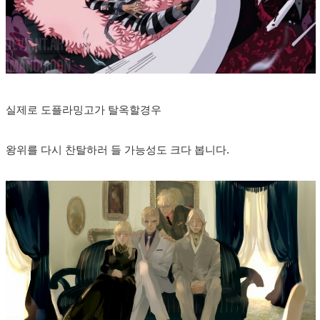
실제로 도플라밍고가 탈옥할경우
왕위를 다시 찬탈하러 들 가능성도 크다 봅니다.