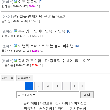
이무 동료설
[원피스]
[7]
킨에몬
| 2026-04-27
[
8946
/ 0 ]
곧? 짧을 연재기념 곤 되돌아보기
[헌x헌]
알사탕
| 2026-04-26
[ 1755 / 0 ]
동서양의 인어어인족, 거인족
[원피스]
[4]
비롤가틀
| 2026-04-22
[
4207
/ 1 ]
이번화 소머즈로 보는 불사 파훼법
[원피스]
[6]
빨간머리
| 2026-03-01
[
12259
/ 1 ]
징베가 흰수염보다 강해질 수 밖에 없는 이유!
[원피스]
비롤가틀
| 2026-02-27
[
5260
/ 0 ]
새로고침
다음페이지
1
2
3
4
5
>
>>
검색
제목+내용
공지/이벤
|
다크모드
|
건의사항
|
이미지신고
작품건의
|
캐릭건의
|
기타디비
|
게시판신청