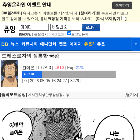
참여하기
[08월2주차]
유니크뽑기 이벤트를 시작합니다.
[참여하기]
를 누르시면 비로그
인도 참여할 수 있으며,
유니크당첨 기회
를 노려보세요!
[다시보지 않기
]
|
분실찾기
|
다크모드
|
로그인유지
회원가입
DB
뉴스
커뮤니티
애니만화
웹툰
이미지
츄온2
츄온
▼
드레스로자의 정통한 국왕
DB
뉴스
커뮤니티
애니만화
웹툰
이미지
츄온2
츄온
킨에몬
| L:0/A:0 |
LV10
|
Exp.
21%
45/210
| 0 | 2026-05-05 16:24:27 | 3279 |
[숨덕모드설정]
[닫기X]
게시판최상단항상설정가능