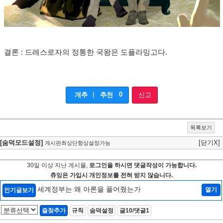
결론 : 드레스로자의 정통한 국왕은 도플라밍고다.
|
0
개추
추천
신고
목록보기
[숨덕모드설정]
[닫기X]
게시판최상단항상설정가능
30일 이상 지난 게시물,
로그인을 하시면 댓글작성이 가능합니다.
츄잉은 가입시 개인정보를 전혀 받지 않습니다.
세계정부는 왜 아론을 풀어줬는가
열기
인기글보기
즐찾추가
규칙
숨덕설정
글10/댓글1