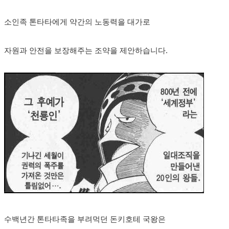
소인족 톤타타에게 약간의 노동력을 대가로
자원과 안전을 보장해주는 조약을 제안하습니다.
수백년간 톤타타족을 부려먹던 돈키호테 국왕은