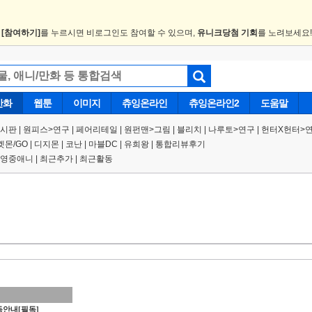
.
[참여하기]
를 누르시면 비로그인도 참여할 수 있으며,
유니크당첨 기회
를 노려보세요
만화
웹툰
이미지
츄잉온라인
츄잉온라인2
도움말
게시판
|
원피스
>
연구
|
페어리테일 |
원펀맨
>
그림
|
블리치
|
나루토
>
연구
|
헌터X헌터
>
켓몬/GO
|
디지몬
|
코난
|
마블DC
|
유희왕
|
통합리뷰후기
영중애니
|
최근추가
|
최근활동
안내[필독]