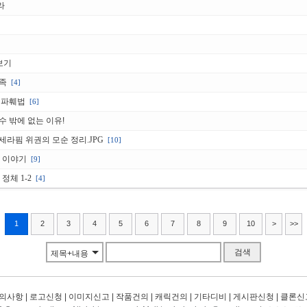
라
보기
족
[4]
 파훼법
[6]
 밖에 없는 이유!
라핌 위권의 모순 정리.JPG
[10]
긴 이야기
[9]
정체 1-2
[4]
1
2
3
4
5
6
7
8
9
10
>
>>
검색
제목+내용
의사항
|
로고신청
|
이미지신고
|
작품건의
|
캐릭건의
|
기타디비
|
게시판신청
|
클론신