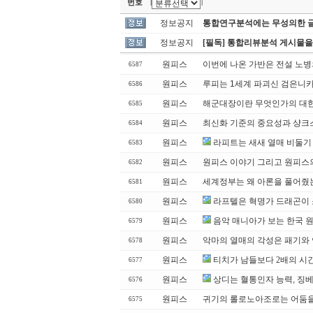
번호
|
|
정보공지
통합연구분석에는 무성의한 글
정보공지
[필독] 통합리뷰분석 게시물을
원피스
이번에 나온 가반은 전설 노
6587
원피스
루피는 1세계 파괴신 검은니
6586
원피스
해군대장이란 무엇인가의 대
6585
원피스
최신화 기준의 중요성과 샹크
6584
원피스
라피트는 새새 열매 비둘기
6583
원피스
원피스 이야기 그리고 원피스의 
6582
원피스
세계정부는 왜 아론을 풀어줬
6581
원피스
라프텔은 혁명가 드래곤이 
6580
원피스
음악 매니아가 보는 한국 
6579
원피스
악마의 열매의 각성은 패기와 
6578
원피스
티치가 남들보다 2배의 시
6577
원피스
상디는 혈통인자 능력, 징
6576
원피스
귀기의 롤로노아조로는 어둠을
6575