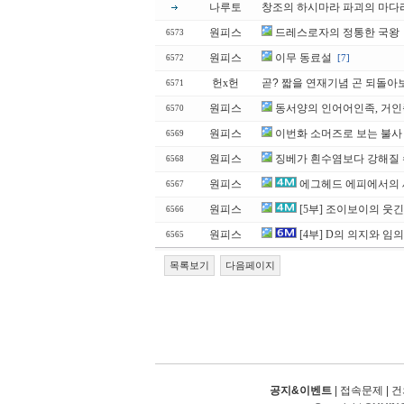
나루토
창조의 하시마라 파괴의 마다
원피스
드레스로자의 정통한 국왕
6573
원피스
이무 동료설
[7]
6572
헌x헌
곧? 짧을 연재기념 곤 되돌아
6571
원피스
동서양의 인어어인족, 거인
6570
원피스
이번화 소머즈로 보는 불사
6569
원피스
징베가 흰수염보다 강해질 수
6568
원피스
에그헤드 에피에서의 세
6567
원피스
[5부] 조이보이의 웃
6566
원피스
[4부] D의 의지와 임의 
6565
목록보기
다음페이지
공지&이벤트
|
접속문제
|
건