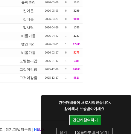
블랙촌장
2026-05-08
0
1019
킨에몬
2026-05-05
0
3290
킨에몬
2026-04-27
0
9000
알사탕
2026-04-26
0
1769
비롤가틀
2026-04-22
1
4237
빨간머리
2026-03-01
1
12289
비롤가틀
2026-02-27
0
5275
노벨논리갑
2026-01-12
1
7311
그것이강함
2025-12-20
2
10883
그것이강함
2025-12-17
1
8821
간단캐배틀이 새로시작됐습니다.
참여해서 보상받아가세요!
간단캐참여하기
고
|
정지/패널티문의
|
H
E
L
I
X
닫기
[ 오늘하루 보지 않기 ]