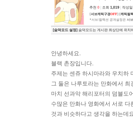
추천
0
|
조회
1,019
|
작성일 2
[
서브캐릭구경
OFF
]
[
캐릭컬
*서브/컬렉션 공개설정은
서브
[숨덕모드 설정]
숨덕모드는 게시판 최상단에 위치해
안녕하세요.
블랙 촌장입니다.
주제는 센쥬 하시마라와 우치하 
그 둘은 나루토라는 만화에서 최
마치 선과악 해리포터의 덤블도
수많은 만화나 영화에서 서로 다
것과 비슷하다고 생각을 하는데요.