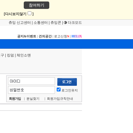
참여하기
!
[다시보지않기
]
츄잉 신고센터
|
소통센터
|
츄잉콘
|
다크모드
공지&이벤트
|
건의공간
|
로고신청
|
H
E
L
I
X
N
연구
|
킹덤
|
체인소맨
로그인유지
회원가입
|
분실찾기
|
회원가입규칙안내