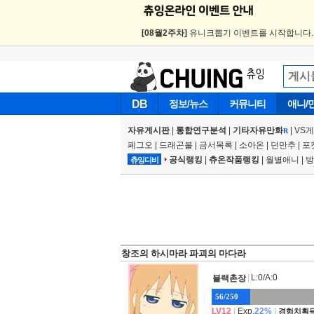
[08월2주차]
유니크뽑기 이벤트를 시작합니다
DB
정보/뉴스
커뮤니티
애니/
자유게시판
|
통합연구분석
|
기타자유만화
|
VS
R
페그오
|
드래곤볼
|
금서목록
|
소아온
|
던만추
|
포
공식랭킹
|
츄온작품랭킹
|
월별애니
|
방
츄잉디비
창조의 하시마라 파괴의 마다라
|
L:0/A:0
블랙촌장
56/250
LV12
|
Exp.
22%
|
경험치획득