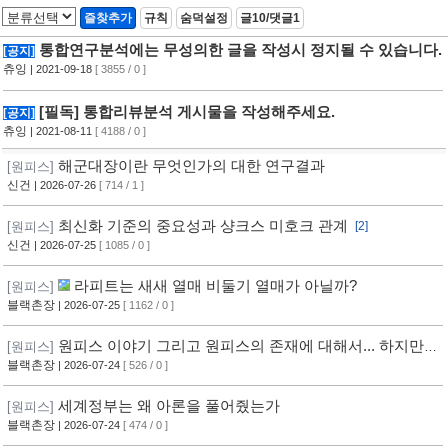
즐찾추가
규칙
숨덕설정
글10/댓글1
통합연구분석에는 무성의한 글을 작성시 정지될 수 있습니다.
[공지]
츄잉
| 2021-09-18
[ 3855 / 0 ]
[필독] 통합리뷰분석 게시물을 작성해주세요.
[공지]
츄잉
| 2021-08-11
[ 4188 / 0 ]
해군대장이란 무엇인가의 대한 연구결과
[원피스]
신건
| 2026-07-26
[ 714 / 1 ]
최신화 기준의 중요성과 샹크스 미호크 관계
[원피스]
[2]
신건
| 2026-07-25
[ 1085 / 0 ]
라피트는 새새 열매 비둘기 열매가 아닐까?
[원피스]
블랙촌장
| 2026-07-25
[ 1162 / 0 ]
원피스 이야기 그리고 원피스의 존재에 대해서... 하지만,
[원피스]
답은 없다
블랙촌장
| 2026-07-24
[ 526 / 0 ]
세계정부는 왜 아론을 풀어줬는가
[원피스]
블랙촌장
| 2026-07-24
[ 474 / 0 ]