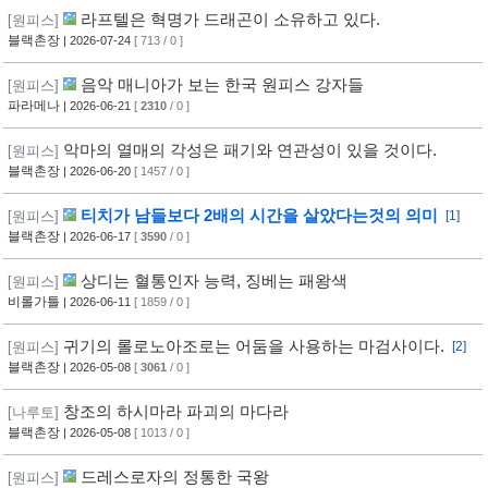
라프텔은 혁명가 드래곤이 소유하고 있다.
[원피스]
블랙촌장
| 2026-07-24
[ 713 / 0 ]
음악 매니아가 보는 한국 원피스 강자들
[원피스]
파라메나
| 2026-06-21
[
2310
/ 0 ]
악마의 열매의 각성은 패기와 연관성이 있을 것이다.
[원피스]
블랙촌장
| 2026-06-20
[ 1457 / 0 ]
티치가 남들보다 2배의 시간을 살았다는것의 의미
[원피스]
[1]
블랙촌장
| 2026-06-17
[
3590
/ 0 ]
상디는 혈통인자 능력, 징베는 패왕색
[원피스]
비롤가틀
| 2026-06-11
[ 1859 / 0 ]
귀기의 롤로노아조로는 어둠을 사용하는 마검사이다.
[원피스]
[2]
블랙촌장
| 2026-05-08
[
3061
/ 0 ]
창조의 하시마라 파괴의 마다라
[나루토]
블랙촌장
| 2026-05-08
[ 1013 / 0 ]
드레스로자의 정통한 국왕
[원피스]