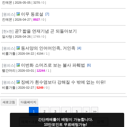
킨에몬
| 2026-05-05
[
3270
/ 0 ]
이무 동료설
[원피스]
[7]
킨에몬
| 2026-04-27
[
8927
/ 0 ]
곧? 짧을 연재기념 곤 되돌아보기
[헌x헌]
알사탕
| 2026-04-26
[ 1749 / 0 ]
동서양의 인어어인족, 거인족
[원피스]
[4]
비롤가틀
| 2026-04-22
[
4194
/ 1 ]
이번화 소머즈로 보는 불사 파훼법
[원피스]
[6]
빨간머리
| 2026-03-01
[
12244
/ 1 ]
징베가 흰수염보다 강해질 수 밖에 없는 이유!
[원피스]
비롤가틀
| 2026-02-27
[
5249
/ 0 ]
새로고침
다음페이지
1
2
3
4
5
>
>>
간단캐배틀이 배팅이 가능합니다.
검색
제목+내용
10만포인트 무료배팅가능!