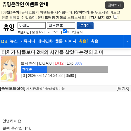
참여하기
[08월2주차]
유니크뽑기 이벤트를 시작합니다.
[참여하기]
를 누르시면 비로그
인도 참여할 수 있으며,
유니크당첨 기회
를 노려보세요!
[다시보지 않기
]
|
분실찾기
|
다크모드
|
로그인유지
회원가입
DB
뉴스
커뮤니티
애니만화
웹툰
이미지
츄온2
츄온
▼
티치가 남들보다 2배의 시간을 살았다는것의 의미
DB
뉴스
커뮤니티
애니만화
웹툰
이미지
츄온2
츄온
블랙촌장
| L:0/A:0 |
LV12
|
Exp.
30%
76/250
| 0 | 2026-06-17 14:34:32 | 3590 |
[숨덕모드설정]
[닫기X]
게시판최상단항상설정가능
안녕하세요.
블랙 촌장입니다.