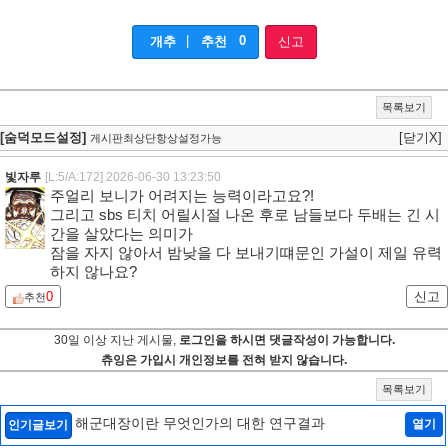
|
0
개추
추천
신고
목록보기
[숨덕모드설정]
[닫기X]
게시판최상단항상설정가능
빛자루
[L:5/A:172]
2026-06-30 13:23:50
주얼리 보니가 어려지는 능력이라고요?!
그리고 sbs 티치 어릴시절 나온 후로 남들보다 두배는 긴 시
간을 살았다는 의미가
잠을 자지 않아서 밤낮을 다 보내기떄문인 가설이 제일 유력
하지 않나요?
0
신고
추천
30일 이상 지난 게시물,
로그인을 하시면 댓글작성이 가능합니다.
츄잉은 가입시 개인정보를 전혀 받지 않습니다.
목록보기
해군대장이란 무엇인가의 대한 연구결과
열기
인기글보기