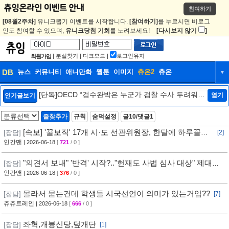
참여하기
[08월2주차]
유니크뽑기 이벤트를 시작합니다.
[참여하기]
를 누르시면 비로그
인도 참여할 수 있으며,
유니크당첨 기회
를 노려보세요!
[다시보지 않기
]
|
분실찾기
|
다크모드
|
로그인유지
회원가입
DB
뉴스
커뮤니티
애니만화
웹툰
이미지
츄온2
츄온
▼
DB
뉴스
커뮤니티
애니만화
[단독]OECD “검수완박은 누군가 검찰 수사 두려워하
열기
인기글보기
는 것…韓정부에 엄중 경고안 낼 수도”[인터뷰/법조
웹툰
이미지
츄온2
츄온
Zoom In]
[2]
즐찾추가
규칙
숨덕설정
글10/댓글1
[속보] '꿀보직' 17개 시·도 선관위원장, 한달에 하루꼴로
[잡담]
[2]
출근
인간맨
| 2026-06-18
[
721
/ 0 ]
"의견서 보내" '반격' 시작?.."헌재도 사법 심사 대상" 제대로
[잡담]
붙었다 (자막뉴스) / SBS
인간맨
| 2026-06-18
[
376
/ 0 ]
몰라서 묻는건데 학생들 시국선언이 의미가 있는거임??
[잡담]
[7]
츄츄트레인
| 2026-06-18
[
666
/ 0 ]
좌혁,개븅신당,덮개단
[잡담]
[1]