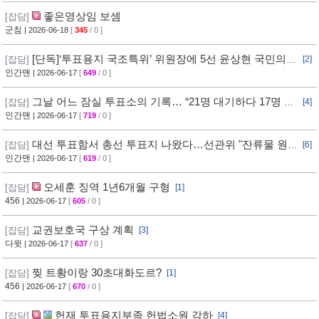
좋은영상임 보셈
[잡담]
군침
| 2026-06-18
[
345
/ 0 ]
[단독]‘투표용지 국조특위’ 위원장에 5선 윤상현 국민의힘
[잡담]
[2]
의원
인간맨
| 2026-06-17
[
649
/ 0 ]
그날 어느 잠실 투표소의 기록… “21명 대기하다 17명 돌
[잡담]
[4]
아가”
인간맨
| 2026-06-17
[
719
/ 0 ]
대선 투표함서 총선 투표지 나왔다…선관위 "잔류물 원
[잡담]
[6]
천 차단 어려워"
인간맨
| 2026-06-17
[
619
/ 0 ]
오세훈 징역 1년6개월 구형
[잡담]
[1]
456
| 2026-06-17
[
605
/ 0 ]
교권보호국 구상 계획
[잡담]
[3]
다윗
| 2026-06-17
[
637
/ 0 ]
찢 트황이랑 30초대화도르?
[잡담]
[1]
456
| 2026-06-17
[
670
/ 0 ]
헌재 투표용지부족 헌법소원 각하
[잡담]
[4]