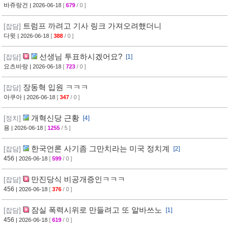
바쥬랑건
| 2026-06-18
[
679
/ 0 ]
트럼프 까려고 기사 링크 가져오려했더니
[잡담]
다윗
| 2026-06-18
[
388
/ 0 ]
선생님 투표하시겠어요?
[잡담]
[1]
요츠바랑
| 2026-06-18
[
723
/ 0 ]
장동혁 입원 ㅋㅋㅋ
[잡담]
아쿠아
| 2026-06-18
[
347
/ 0 ]
개혁신당 근황
[정치]
[4]
용
| 2026-06-18
[
1255
/ 5 ]
한국언론 사기좀 그만치라는 미국 정치계
[잡담]
[2]
456
| 2026-06-18
[
599
/ 0 ]
만진당식 비공개증인ㅋㅋㅋ
[잡담]
456
| 2026-06-18
[
376
/ 0 ]
잠실 폭력시위로 만들려고 또 알바쓰노
[잡담]
[1]
456
| 2026-06-18
[
619
/ 0 ]