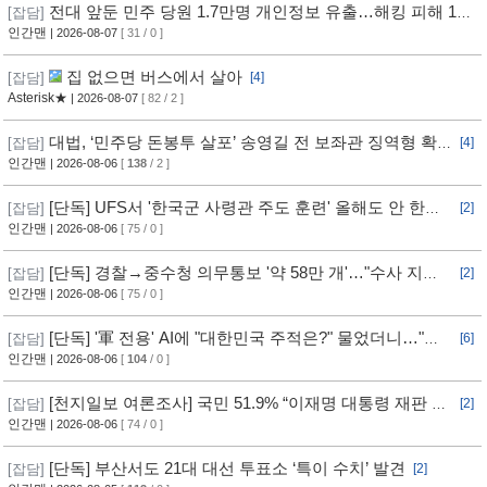
전대 앞둔 민주 당원 1.7만명 개인정보 유출…해킹 피해 11
[잡담]
개월 동안 몰랐다
인간맨
| 2026-08-07
[ 31 / 0 ]
집 없으면 버스에서 살아
[잡담]
[4]
Asterisk★
| 2026-08-07
[ 82 / 2 ]
대법, ‘민주당 돈봉투 살포’ 송영길 전 보좌관 징역형 확
[잡담]
[4]
정
인간맨
| 2026-08-06
[
138
/ 2 ]
[단독] UFS서 '한국군 사령관 주도 훈련' 올해도 안 한
[잡담]
[2]
다... 美, 전작권 전환 신중 기류
인간맨
| 2026-08-06
[ 75 / 0 ]
[단독] 경찰→중수청 의무통보 '약 58만 개'…"수사 지연"
[잡담]
[2]
반발
인간맨
| 2026-08-06
[ 75 / 0 ]
[단독] '軍 전용' AI에 "대한민국 주적은?" 물었더니…"정
[잡담]
[6]
치적 사안이라 답변 제한"
인간맨
| 2026-08-06
[
104
/ 0 ]
[천지일보 여론조사] 국민 51.9% “이재명 대통령 재판 재
[잡담]
[2]
개 필요”
인간맨
| 2026-08-06
[ 74 / 0 ]
[단독] 부산서도 21대 대선 투표소 ‘특이 수치’ 발견
[잡담]
[2]