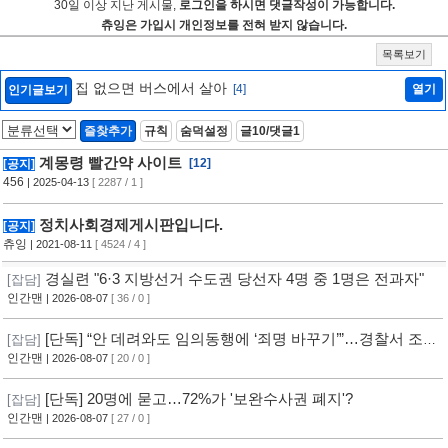
30일 이상 지난 게시물,
로그인을 하시면 댓글작성이 가능합니다.
츄잉은 가입시 개인정보를 전혀 받지 않습니다.
목록보기
집 없으면 버스에서 살아
[4]
열기
인기글보기
즐찾추가
규칙
숨덕설정
글10/댓글1
계몽령 빨간약 사이트
[12]
[공지]
456
| 2025-04-13
[ 2287 / 1 ]
정치사회경제게시판입니다.
[공지]
츄잉
| 2021-08-11
[ 4524 / 4 ]
경실련 "6·3 지방선거 수도권 당선자 4명 중 1명은 전과자"
[잡담]
인간맨
| 2026-08-07
[ 36 / 0 ]
[단독] “안 데려와도 임의동행에 ‘죄명 바꾸기’”…경찰서 조직
[잡담]
적 개입?
인간맨
| 2026-08-07
[ 20 / 0 ]
[단독] 20명에 묻고…72%가 '보완수사권 폐지'?
[잡담]
인간맨
| 2026-08-07
[ 27 / 0 ]