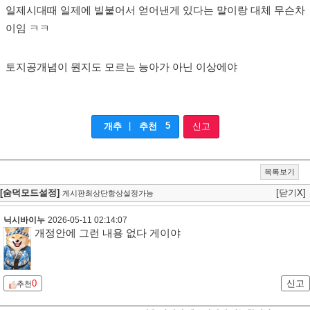
일제시대때 일제에 빌붙어서 얻어낸게 있다는 말이랑 대체 무슨차
이임 ㅋㅋ
토지공개념이 뭔지도 모르는 능아가 아닌 이상에야
|
5
개추
추천
신고
목록보기
[숨덕모드설정]
[닫기X]
게시판최상단항상설정가능
닉시바이누
2026-05-11 02:14:07
개정안에 그런 내용 없다 게이야
0
신고
추천