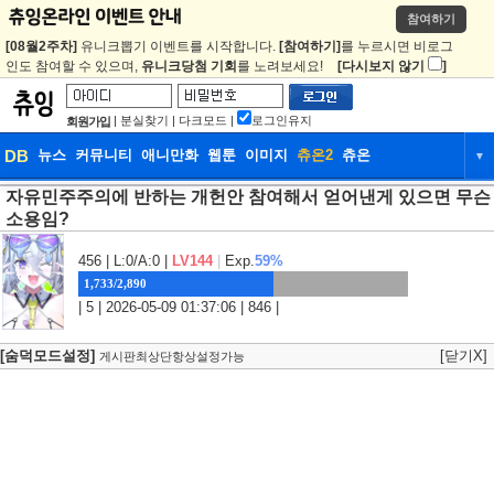
참여하기
[08월2주차]
유니크뽑기 이벤트를 시작합니다.
[참여하기]
를 누르시면 비로그
인도 참여할 수 있으며,
유니크당첨 기회
를 노려보세요!
[다시보지 않기
]
|
분실찾기
|
다크모드
|
로그인유지
회원가입
DB
뉴스
커뮤니티
애니만화
웹툰
이미지
츄온2
츄온
▼
자유민주주의에 반하는 개헌안 참여해서 얻어낸게 있으면 무슨
DB
뉴스
커뮤니티
애니만화
소용임?
웹툰
이미지
츄온2
츄온
456
| L:0/A:0 |
LV144
|
Exp.
59%
1,733/2,890
| 5 | 2026-05-09 01:37:06 | 846 |
[숨덕모드설정]
[닫기X]
게시판최상단항상설정가능