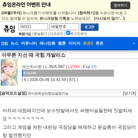
참여하기
[08월2주차]
유니크뽑기 이벤트를 시작합니다.
[참여하기]
를 누르시면 비로그
인도 참여할 수 있으며,
유니크당첨 기회
를 노려보세요!
[다시보지 않기
]
|
분실찾기
|
다크모드
|
로그인유지
회원가입
DB
뉴스
커뮤니티
애니만화
웹툰
이미지
츄온2
츄온
▼
아무튼 지선 때 국힘 개발리쇼
DB
뉴스
커뮤니티
애니만화
웹툰
이미지
츄온2
츄온
여신치사토
| L:35/A:897 |
LV334
|
Exp.
1%
97/6,690
| 6 | 2026-05-09 10:41:59 | 871 |
[숨덕모드설정]
[닫기X]
게시판최상단항상설정가능
어차피 대참패각인데 보수텃밭에서도 퍼랭이놈들한테 짓밟히세
요ㅋㅋㅋㅋㅋㅋㅋㅋ
그리고 계엄을 쳐한 내란당 국짐당을 해체하고 윤갈통이 국짐당이
랑 절연했지만