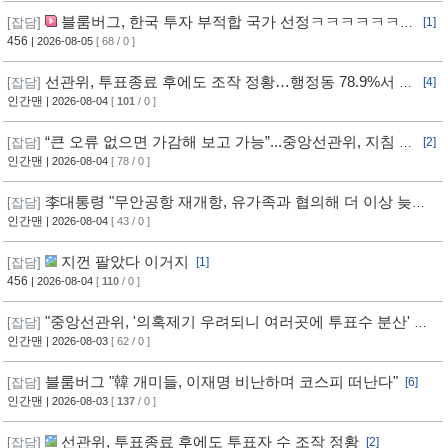
블룸버그, 한국 투자 부적합 국가 선정ㅋㅋㅋㅋㅋㅋㅋ
[잡담]
[1]
ㅋㅋㅋ
456
| 2026-08-05
[ 68 / 0 ]
선관위, 투표종료 후에도 조작 정황…행정동 78.9%서 오
[잡담]
[4]
차 발생
인간맨
| 2026-08-04
[
101
/ 0 ]
“큰 오류 없으면 가감해 보고 가능”...중앙선관위, 지침 정
[잡담]
[2]
황
인간맨
| 2026-08-04
[ 78 / 0 ]
李대통령 "무안공항 재개항, 유가족과 협의해 더 이상 늦추
[잡담]
지 말아야"
인간맨
| 2026-08-04
[ 43 / 0 ]
지껀 팔았다 이거지
[잡담]
[1]
456
| 2026-08-04
[
110
/ 0 ]
"중앙선관위, '의혹제기 우려되니 여러곳에 투표수 분산' 지
[잡담]
침"
인간맨
| 2026-08-03
[ 62 / 0 ]
블룸버그 "韓 개미들, 이재명 비난하며 코스피 떠난다"
[잡담]
[6]
인간맨
| 2026-08-03
[
137
/ 0 ]
선관위, 투표종료 후에도 투표자 수 조작 정황
[잡담]
[2]