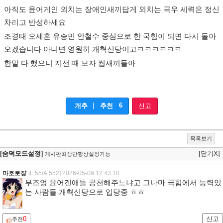
아직도 윤어게인 외치는 장애인새끼답게 외치는 극우 세력은 정신
차리고 반성하세요
조경태 오세훈 유승민 안철수 중심으로 한 국힘이 되면 다시 돌아
오겠습니다 아니면 영원히 개혁신당이고ㅋㅋㅋㅋㅋㅋ
한말 다 했으니 지선 때 보자 씹새끼들아
|
6
개추
추천
신고
목록보기
[숨덕모드설정]
[닫기X]
게시판최상단항상설정가능
마호로쟝
[L:55/A:552]
2026-05-09 12:43:10
부즈엉 윤어겐애들 공천해주느냐고 그나마 국힘에서 능력있
는 사람들 개혁신당으로 입당중 ㅎㅎ
0
신고
추천