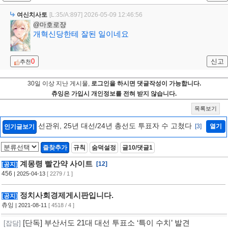
여신치사토
[L:35/A:897]
2026-05-09 12:46:56
@마호로쟝
개혁신당한테 잘된 일이네요
0
신고
추천
30일 이상 지난 게시물,
로그인을 하시면 댓글작성이 가능합니다.
츄잉은 가입시 개인정보를 전혀 받지 않습니다.
목록보기
선관위, 25년 대선/24년 총선도 투표자 수 고쳤다
[3]
열기
인기글보기
즐찾추가
규칙
숨덕설정
글10/댓글1
계몽령 빨간약 사이트
[12]
[공지]
456
| 2025-04-13
[ 2279 / 1 ]
정치사회경제게시판입니다.
[공지]
츄잉
| 2021-08-11
[ 4518 / 4 ]
[단독] 부산서도 21대 대선 투표소 ‘특이 수치’ 발견
[잡담]