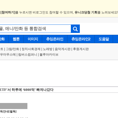
.
[참여하기]
를 누르시면 비로그인도 참여할 수 있으며,
유니크당첨 기회
를 노려보세요
만화
웹툰
이미지
츄잉온라인
츄잉온라인2
도움말
트 |
그림/만화
|
정치사회경제
|
노래방
|
음악게시판
|
후원게시판
우마무스메
|
림버스컴퍼니
|
블루아카이브
TF’서 하루에 ‘6000억’ 빠져나갔다
득안내[필독]