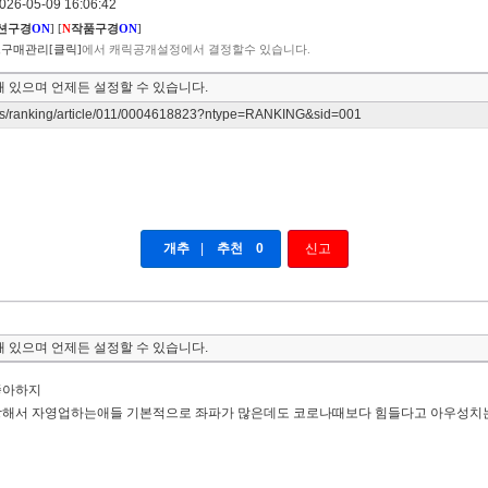
6-05-09 16:06:42
션구경
ON
]
[
N
작품구경
ON
]
구매관리[클릭]
에서 캐릭공개설정에서 결정할수 있습니다.
 있으며 언제든 설정할 수 있습니다.
ws/ranking/article/011/0004618823?ntype=RANKING&sid=001
개추
|
추천
0
신고
 있으며 언제든 설정할 수 있습니다.
좋아하지
망해서 자영업하는애들 기본적으로 좌파가 많은데도 코로나때보다 힘들다고 아우성치