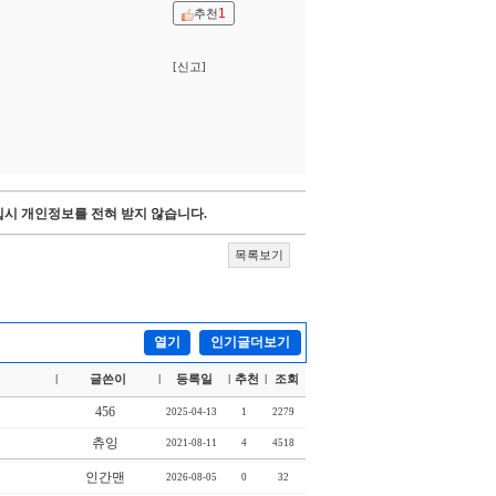
1
추천
[신고]
시 개인정보를 전혀 받지 않습니다.
목록보기
열기
인기글더보기
글쓴이
등록일
추천
조회
|
|
|
|
456
2025-04-13
1
2279
츄잉
2021-08-11
4
4518
인간맨
2026-08-05
0
32