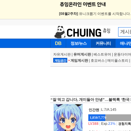
[08월2주차]
유니크뽑기 이벤트를 시작합니다
DB
정보/뉴스
커뮤니티
애니/
자유게시판
|
유머게시판
|
베스트유머
|
운동다이어
게임게시판
|
호요버스
|
메이플스토리
|
게임공간
“잘 먹고 갑니다, 개미들아 안녕”…블랙록 ‘한국 E
|
L:7/A:145
인간맨
1,850/7,770
LV388
|
Exp.
23%
|
경험치획