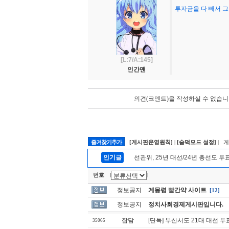
투자금을 다 빼서 그
[L:7/A:145]
인간맨
의견(코멘트)을 작성하실 수 없습니
즐겨찾기추가
[게시판운영원칙]
|
[숨덕모드 설정]
| 
인기글
선관위, 25년 대선/24년 총선도 투
번호
|
|
정보공지
계몽령 빨간약 사이트
[12]
정보공지
정치사회경제게시판입니다.
잡담
[단독] 부산서도 21대 대선 투
35065