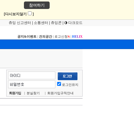
참여하기
!
[다시보지않기
]
츄잉 신고센터
|
소통센터
|
츄잉콘
|
다크모드
공지&이벤트
|
건의공간
|
로고신청
|
H
E
L
I
X
N
로그인유지
회원가입
|
분실찾기
|
회원가입규칙안내