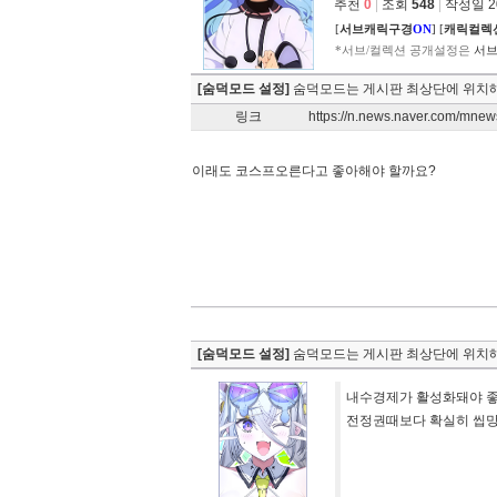
추천
0
|
조회
548
|
작성일 202
[
서브캐릭구경
ON
]
[
캐릭컬렉
*서브/컬렉션 공개설정은
서브
[숨덕모드 설정]
숨덕모드는 게시판 최상단에 위치해
링크
https://n.news.naver.com/mne
이래도 코스프오른다고 좋아해야 할까요?
[숨덕모드 설정]
숨덕모드는 게시판 최상단에 위치해
내수경제가 활성화돼야 
전정권때보다 확실히 씹