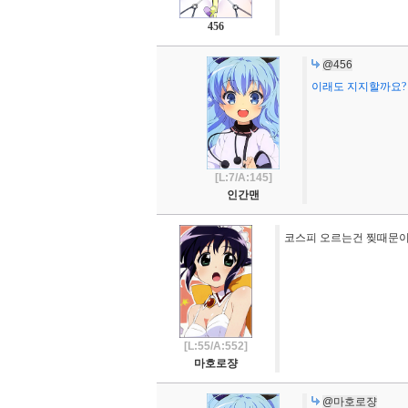
456
@456
이래도 지지할까요?
[L:7/A:145]
인간맨
코스피 오르는건 찢때문이 
[L:55/A:552]
마호로쟝
@마호로쟝