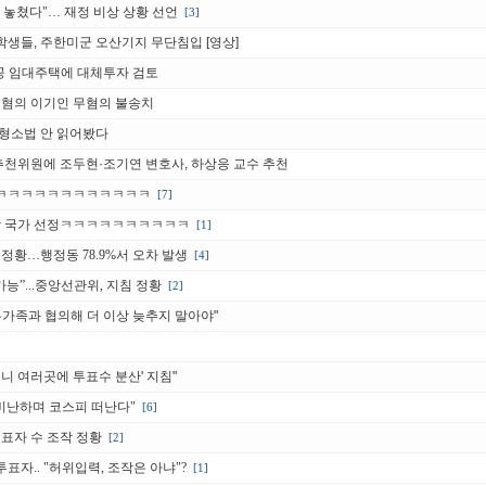
 놓쳤다"… 재정 비상 상황 선언
[3]
학생들, 주한미군 오산기지 무단침입 [영상]
 공공 임대주택에 대체투자 검토
손’ 혐의 이기인 무혐의 불송치
정 형소법 안 읽어봤다
민추천위원에 조두현·조기연 변호사, 하상응 교수 추천
ㅋㅋㅋㅋㅋㅋㅋㅋㅋㅋㅋㅋㅋ
[7]
적합 국가 선정ㅋㅋㅋㅋㅋㅋㅋㅋㅋㅋ
[1]
정황…행정동 78.9%서 오차 발생
[4]
능”...중앙선관위, 지침 정황
[2]
유가족과 협의해 더 이상 늦추지 말아야"
니 여러곳에 투표수 분산' 지침"
 비난하며 코스피 떠난다"
[6]
표자 수 조작 정황
[2]
투표자.. "허위입력, 조작은 아냐"?
[1]