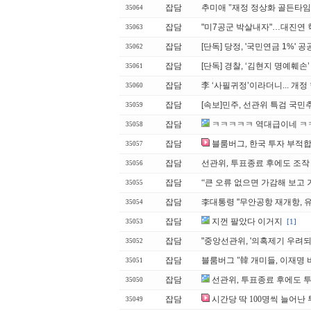
잡담
추미애 "재정 정상화 골든타임
35064
잡담
"미7공군 박살내자"…대진연 
35063
잡담
[단독] 당정, '국민연금 1%'
35062
잡담
[단독] 경찰, ‘김현지 명예훼
35061
잡담
李 ‘사필귀정’이라더니... 개
35060
잡담
[속보]민주, 선관위 특검 국
35059
잡담
ㅋㅋㅋㅋㅋ 역대급이네 
35058
잡담
블룸버그, 한국 투자 부
35057
잡담
선관위, 투표종료 후에도 조작 
35056
잡담
“큰 오류 없으면 가감해 보고 가
35055
잡담
李대통령 "무안공항 재개항, 
35054
잡담
지껀 팔았다 이거지
[1]
35053
잡담
"중앙선관위, '의혹제기 우려되
35052
잡담
블룸버그 "韓 개미들, 이재명
35051
잡담
선관위, 투표종료 후에도 투
35050
잡담
시간당 딱 100명씩 늘어난 
35049