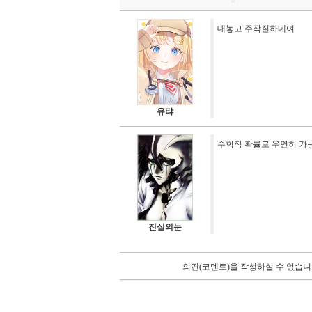
대놓고 주작질하네여
유탸
수학적 확률로 우연히 가
진실의눈
의견(코멘트)을 작성하실 수 없습니