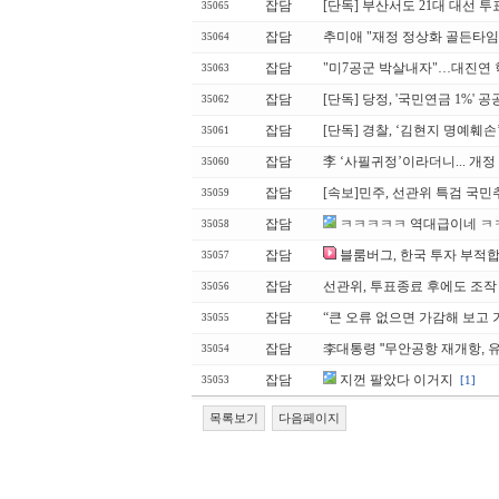
잡담
[단독] 부산서도 21대 대선 투
35065
잡담
추미애 "재정 정상화 골든타임
35064
잡담
"미7공군 박살내자"…대진연 
35063
잡담
[단독] 당정, '국민연금 1%'
35062
잡담
[단독] 경찰, ‘김현지 명예훼
35061
잡담
李 ‘사필귀정’이라더니... 개
35060
잡담
[속보]민주, 선관위 특검 국
35059
잡담
ㅋㅋㅋㅋㅋ 역대급이네 
35058
잡담
블룸버그, 한국 투자 부
35057
잡담
선관위, 투표종료 후에도 조작 
35056
잡담
“큰 오류 없으면 가감해 보고 가
35055
잡담
李대통령 "무안공항 재개항, 
35054
잡담
지껀 팔았다 이거지
[1]
35053
목록보기
다음페이지