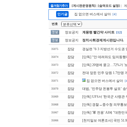
즐겨찾기추가
[게시판운영원칙]
|
[숨덕모드 설정]
| 
인기글
집 없으면 버스에서 살아
[4]
번호
|
|
정보공지
계몽령 빨간약 사이트
[12]
정보공지
정치사회경제게시판입니다.
잡담
경실련 "6·3 지방선거 수도권 
35075
잡담
[단독] “안 데려와도 임의동행
35074
잡담
[단독] 20명에 묻고…72%가 
35073
잡담
전대 앞둔 민주 당원 1.7만명
35072
잡담
집 없으면 버스에서 살아
[
35071
잡담
대법, ‘민주당 돈봉투 살포’ 
35070
잡담
[단독] UFS서 '한국군 사령관 
35069
잡담
[단독] 경찰→중수청 의무통보 '
35068
잡담
[단독] '軍 전용' AI에 "대
35067
잡담
[천지일보 여론조사] 국민 51.
35066