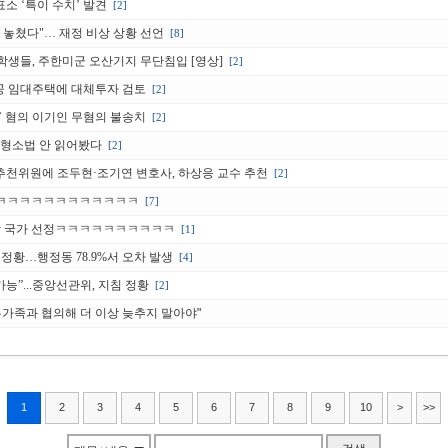
표소 ‘특이 수치’ 발견
[2]
 놓쳤다"… 재정 비상 상황 선언
[8]
학생들, 주한미군 오산기지 무단침입 [영상]
[2]
 공공 임대주택에 대체투자 검토
[2]
손’ 혐의 이기인 무혐의 불송치
[2]
정 형소법 안 읽어봤다
[2]
민추천위원에 조두현·조기연 변호사, 하상응 교수 추천
[2]
ㅋㅋㅋㅋㅋㅋㅋㅋㅋㅋㅋㅋㅋ
[7]
적합 국가 선정ㅋㅋㅋㅋㅋㅋㅋㅋㅋㅋ
[1]
정황…행정동 78.9%서 오차 발생
[4]
능”...중앙선관위, 지침 정황
[2]
유가족과 협의해 더 이상 늦추지 말아야"
1
2
3
4
5
6
7
8
9
10
>
>>