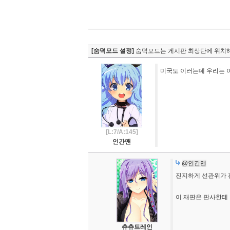
[숨덕모드 설정]
숨덕모드는 게시판 최상단에 위치해
미국도 이러는데 우리는 
[L:7/A:145]
인간맨
@인간맨
진지하게 선관위가
이 재판은 판사한테
츄츄트레인