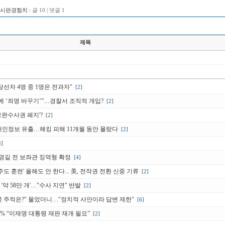
게시판경험치 :
글 10 | 댓글 1
제목
당선자 4명 중 1명은 전과자"
[2]
에 ‘죄명 바꾸기’”…경찰서 조직적 개입?
[2]
'보완수사권 폐지'?
[2]
 개인정보 유출…해킹 피해 11개월 동안 몰랐다
[2]
4]
송영길 전 보좌관 징역형 확정
[4]
주도 훈련' 올해도 안 한다... 美, 전작권 전환 신중 기류
[2]
약 58만 개'…"수사 지연" 반발
[2]
한민국 주적은?" 물었더니…"정치적 사안이라 답변 제한"
[6]
9% “이재명 대통령 재판 재개 필요”
[2]