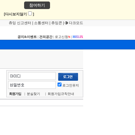
참여하기
!
[다시보지않기
]
츄잉 신고센터
|
소통센터
|
츄잉콘
|
다크모드
공지&이벤트
|
건의공간
|
로고신청
|
H
E
L
I
X
N
로그인유지
회원가입
|
분실찾기
|
회원가입규칙안내