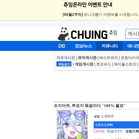
[08월2주차]
유니크뽑기 이벤트를 시작합니다
DB
정보/뉴스
커뮤니티
애니/
자유게시판
|
유머게시판
|
베스트유머
|
운동다이어
게임게시판
|
호요버스
|
메이플스토리
|
게임공간
조지아주, 투표지 묶음마다 "100% 몰표"
|
L:0/A:0
456
1,821/2,890
LV144
|
Exp.
63%
|
경험치획