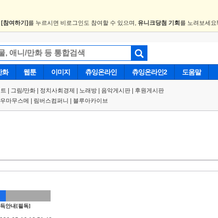
.
[참여하기]
를 누르시면 비로그인도 참여할 수 있으며,
유니크당첨 기회
를 노려보세요
만화
웹툰
이미지
츄잉온라인
츄잉온라인2
도움말
트 |
그림/만화
|
정치사회경제
|
노래방
|
음악게시판
|
후원게시판
우마무스메
|
림버스컴퍼니
|
블루아카이브
득안내[필독]