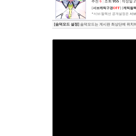
추천
6
|
조회
955
|
작성일 202
[
서브캐릭구경
OFF
]
[
캐릭컬
*서브/컬렉션 공개설정은
서브
[숨덕모드 설정]
숨덕모드는 게시판 최상단에 위치해