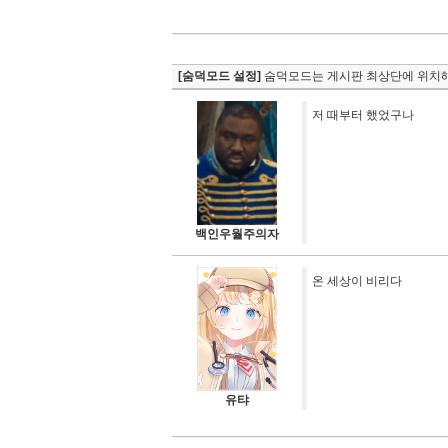
[숨덕모드 설정]
숨덕모드는 게시판 최상단에 위치해
저 때부터 했었구나
백인우월주의자
온 세상이 비리다
유탸