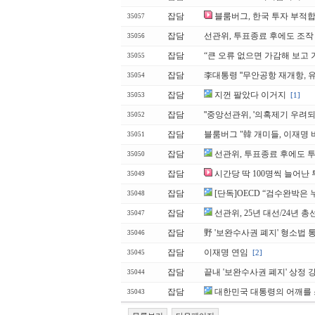
잡담
블룸버그, 한국 투자 부
35057
잡담
선관위, 투표종료 후에도 조작 
35056
잡담
“큰 오류 없으면 가감해 보고 가
35055
잡담
李대통령 "무안공항 재개항, 
35054
잡담
지껀 팔았다 이거지
[1]
35053
잡담
"중앙선관위, '의혹제기 우려되
35052
잡담
블룸버그 "韓 개미들, 이재명
35051
잡담
선관위, 투표종료 후에도 투
35050
잡담
시간당 딱 100명씩 늘어난 
35049
잡담
[단독]OECD “검수완박은 
35048
잡담
선관위, 25년 대선/24년 
35047
잡담
野 '보완수사권 폐지' 형소법 
35046
잡담
이재명 연임
[2]
35045
잡담
끝내 '보완수사권 폐지' 상정 
35044
잡담
대한민국 대통령의 어깨를 
35043