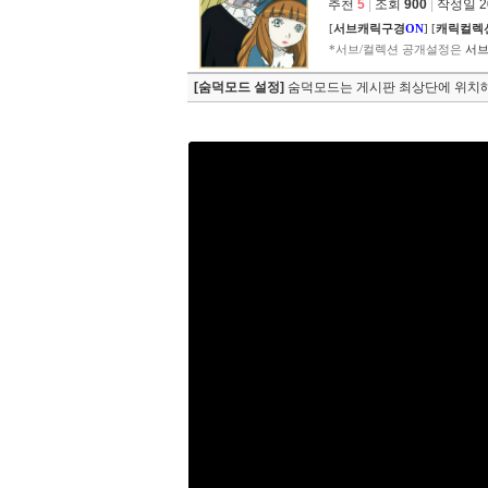
추천
5
|
조회
900
|
작성일 202
[
서브캐릭구경
ON
]
[
캐릭컬렉
*서브/컬렉션 공개설정은
서브
[숨덕모드 설정]
숨덕모드는 게시판 최상단에 위치해