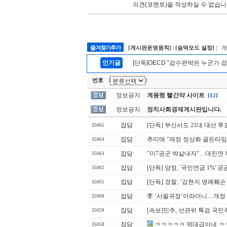
의견(코멘트)을 작성하실 수 없습니
즐겨찾기추가
[게시판운영원칙]
|
[숨덕모드 설정]
| 
인기글
[단독]OECD “검수완박은 누군가 검
번호
|
|
정보공지
계몽령 빨간약 사이트
[12]
정보공지
정치사회경제게시판입니다.
잡담
[단독] 부산서도 21대 대선 투
35065
잡담
추미애 "재정 정상화 골든타임
35064
잡담
"미7공군 박살내자"…대진연 
35063
잡담
[단독] 당정, '국민연금 1%'
35062
잡담
[단독] 경찰, ‘김현지 명예훼
35061
잡담
李 ‘사필귀정’이라더니... 개
35060
잡담
[속보]민주, 선관위 특검 국
35059
잡담
ㅋㅋㅋㅋㅋ 역대급이네 
35058