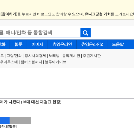
.
[참여하기]
를 누르시면 비로그인도 참여할 수 있으며,
유니크당첨 기회
를 노려보세요
만화
웹툰
이미지
츄잉온라인
츄잉온라인2
도움말
트 |
그림/만화
|
정치사회경제
|
노래방
|
음악게시판
|
후원게시판
우마무스메
|
림버스컴퍼니
|
블루아카이브
0매가 나왔다 (16대 대선 재검표 현장)
안내[필독]