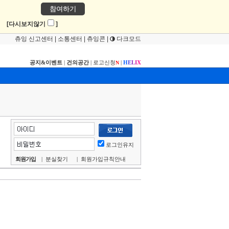
참여하기
!
[다시보지않기
]
츄잉 신고센터
|
소통센터
|
츄잉콘
|
다크모드
공지&이벤트
|
건의공간
|
로고신청
|
H
E
L
I
X
N
로그인유지
회원가입
|
분실찾기
|
회원가입규칙안내