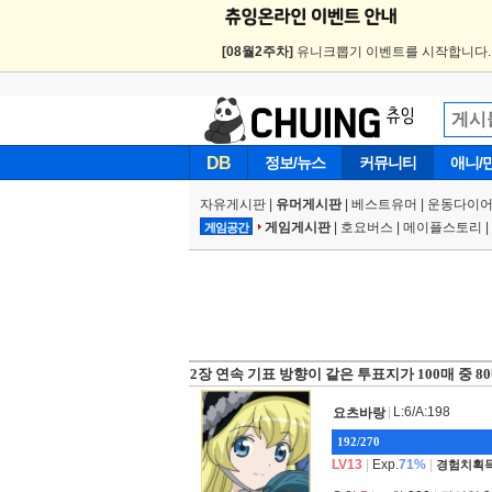
[08월2주차]
유니크뽑기 이벤트를 시작합니다
DB
정보/뉴스
커뮤니티
애니/
자유게시판
|
유머게시판
|
베스트유머
|
운동다이어
게임게시판
|
호요버스
|
메이플스토리
|
게임공간
2장 연속 기표 방향이 같은 투표지가 100매 중 8
|
L:6/A:198
요츠바랑
192/270
LV13
|
Exp.
71%
|
경험치획득