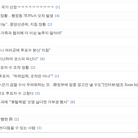
적합 국가 선정ㅋㅋㅋㅋㅋㅋㅋㅋㅋㅋ
[1]
정황…행정동 78.9%서 오차 발생
[4]
능”...중앙선관위, 지침 정황
[2]
유가족과 협의해 더 이상 늦추지 말아야"
니 여러곳에 투표수 분산' 지침"
 비난하며 코스피 떠난다"
[6]
표자 수 조작 정황
[2]
투표자.. "허위입력, 조작은 아냐"?
[1]
누군가 검찰 수사 두려워하는 것…韓정부에 엄중 경고안 낼 수도”[인터뷰/법조 Zoom In
총선도 투표자 수 고쳤다
[3]
통과에 "'李탈옥법' 오명 싫다면 거부권 행사"
[6]
강행한 與
[2]
쓰다듬을 수 있는 사람
[1]