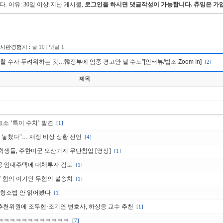
다.
이유: 30일 이상 지난 게시물,
로그인을 하시면 댓글작성이 가능합니다. 츄잉은 가입
게시판경험치 :
글 10 | 댓글 1
찰 수사 두려워하는 것…韓정부에 엄중 경고안 낼 수도”[인터뷰/법조 Zoom In]
[2]
제목
표소 ‘특이 수치’ 발견
[1]
 놓쳤다"… 재정 비상 상황 선언
[4]
학생들, 주한미군 오산기지 무단침입 [영상]
[1]
 공공 임대주택에 대체투자 검토
[1]
손’ 혐의 이기인 무혐의 불송치
[1]
정 형소법 안 읽어봤다
[1]
민추천위원에 조두현·조기연 변호사, 하상응 교수 추천
[1]
ㅋㅋㅋㅋㅋㅋㅋㅋㅋㅋㅋㅋㅋ
[7]