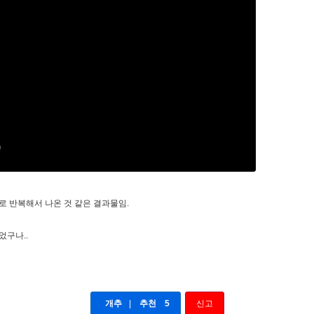
로 반복해서 나온 것 같은 결과물임.
었구나..
개추
|
추천
5
신고