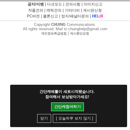
공지/이벤
|
다크모드
|
건의사항
|
이미지신고
작품건의
|
캐릭건의
|
기타디비
|
게시판신청
PC버전
|
클론신고
|
정지/패널티문의
|
H
E
L
I
X
Copyright
CHUING
Communications.
All rights reserved. Mail to chuinghelp@gmail.com
|
개인정보취급방침
게시중단요청
간단캐배틀이 새로시작됐습니다.
참여해서 보상받아가세요!
간단캐참여하기
닫기
[ 오늘하루 보지 않기 ]