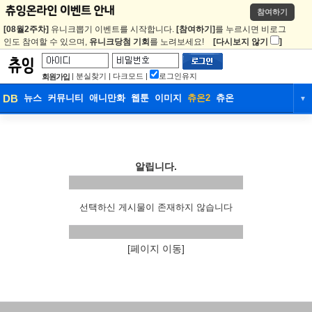
참여하기
[08월2주차]
유니크뽑기 이벤트를 시작합니다.
[참여하기]
를 누르시면 비로그
인도 참여할 수 있으며,
유니크당첨 기회
를 노려보세요!
[다시보지 않기
]
|
분실찾기
|
다크모드
|
로그인유지
회원가입
DB
뉴스
커뮤니티
애니만화
웹툰
이미지
츄온2
츄온
▼
DB
뉴스
커뮤니티
애니만화
웹툰
이미지
츄온2
츄온
알립니다.
선택하신 게시물이 존재하지 않습니다
[페이지 이동]