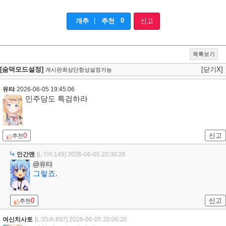
|
0
개추
추천
신고
목록보기
[숨덕모드설정]
[닫기X]
게시판최상단항상설정가능
유탸
2026-06-05 19:45:06
민주당도 특검하라
0
신고
추천
인간맨
[L:7/A:145]
2026-06-05 20:30:26
@유탸
그렇죠.
0
신고
추천
여신치사토
[L:35/A:897]
2026-06-05 20:06:26