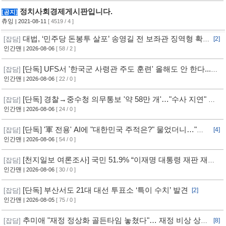
정치사회경제게시판입니다.
[공지]
츄잉
| 2021-08-11
[ 4519 / 4 ]
대법, ‘민주당 돈봉투 살포’ 송영길 전 보좌관 징역형 확
[잡담]
[2]
정
인간맨
| 2026-08-06
[ 58 / 2 ]
[단독] UFS서 '한국군 사령관 주도 훈련' 올해도 안 한다...
[잡담]
美, 전작권 전환 신중 기류
인간맨
| 2026-08-06
[ 22 / 0 ]
[단독] 경찰→중수청 의무통보 '약 58만 개'…"수사 지연" 반
[잡담]
발
인간맨
| 2026-08-06
[ 24 / 0 ]
[단독] '軍 전용' AI에 "대한민국 주적은?" 물었더니…"정
[잡담]
[4]
치적 사안이라 답변 제한"
인간맨
| 2026-08-06
[ 54 / 0 ]
[천지일보 여론조사] 국민 51.9% “이재명 대통령 재판 재개
[잡담]
필요”
인간맨
| 2026-08-06
[ 30 / 0 ]
[단독] 부산서도 21대 대선 투표소 ‘특이 수치’ 발견
[잡담]
[2]
인간맨
| 2026-08-05
[ 75 / 0 ]
추미애 "재정 정상화 골든타임 놓쳤다"… 재정 비상 상황
[잡담]
[8]