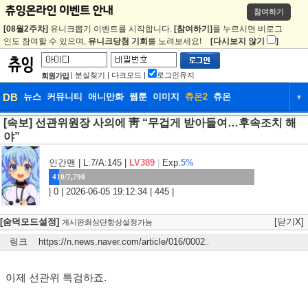
참여하기
[08월2주차]
유니크뽑기 이벤트를 시작합니다.
[참여하기]
를 누르시면 비로그
인도 참여할 수 있으며,
유니크당첨 기회
를 노려보세요!
[다시보지 않기
]
|
분실찾기
|
다크모드
|
로그인유지
회원가입
DB
뉴스
커뮤니티
애니만화
웹툰
이미지
츄온2
츄온
▼
[속보] 선관위원장 사의에 靑 “무겁게 받아들여…후속조치 해
DB
뉴스
커뮤니티
애니만화
야”
웹툰
이미지
츄온2
츄온
인간맨
| L:7/A:145 |
LV389
|
Exp.
5%
410/7,790
| 0 | 2026-06-05 19:12:34 | 445 |
[숨덕모드설정]
[닫기X]
게시판최상단항상설정가능
링크
https://n.news.naver.com/article/016/0002
..
이제 선관위 특검하죠.