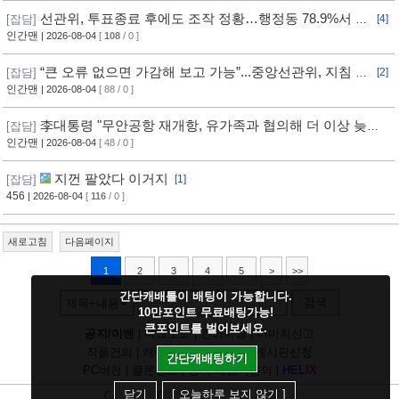
선관위, 투표종료 후에도 조작 정황…행정동 78.9%서 오
[잡담]
[4]
차 발생
인간맨
| 2026-08-04
[
108
/ 0 ]
“큰 오류 없으면 가감해 보고 가능”...중앙선관위, 지침 정
[잡담]
[2]
황
인간맨
| 2026-08-04
[ 88 / 0 ]
李대통령 "무안공항 재개항, 유가족과 협의해 더 이상 늦추
[잡담]
지 말아야"
인간맨
| 2026-08-04
[ 48 / 0 ]
지껀 팔았다 이거지
[잡담]
[1]
456
| 2026-08-04
[
116
/ 0 ]
새로고침
다음페이지
1
2
3
4
5
>
>>
간단캐배틀이 배팅이 가능합니다.
검색
제목+내용
10만포인트 무료배팅가능!
큰포인트를 벌어보세요.
공지/이벤
|
다크모드
|
건의사항
|
이미지신고
작품건의
|
캐릭건의
|
기타디비
|
게시판신청
간단캐배팅하기
PC버전
|
클론신고
|
정지/패널티문의
|
H
E
L
I
X
닫기
[ 오늘하루 보지 않기 ]
Copyright
CHUING
Communications.