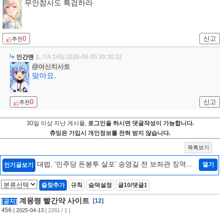
무안참사도 특검하라
0
신고
추천
인간맨
[L:7/A:145]
2026-06-05 20:30:32
@여신치사토
맞아요.
0
신고
추천
30일 이상 지난 게시물,
로그인을 하시면 댓글작성이 가능합니다.
츄잉은 가입시 개인정보를 전혀 받지 않습니다.
목록보기
대법, ‘민주당 돈봉투 살포’ 송영길 전 보좌관 징역형
열기
인기글보기
확정
[2]
즐찾추가
규칙
숨덕설정
글10/댓글1
계몽령 빨간약 사이트
[12]
[공지]
456
| 2025-04-13
[ 2281 / 1 ]