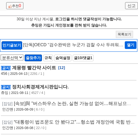
0
신고
추천
30일 이상 지난 게시물,
로그인을 하시면 댓글작성이 가능합니다.
츄잉은 가입시 개인정보를 전혀 받지 않습니다.
목록보기
[단독]OECD “검수완박은 누군가 검찰 수사 두려워하
열기
인기글보기
는 것…韓정부에 엄중 경고안 낼 수도”[인터뷰/법조
Zoom In]
[2]
즐찾추가
규칙
숨덕설정
글10/댓글1
계몽령 빨간약 사이트
[12]
[공지]
456
| 2025-04-13
[ 2291 / 1 ]
정치사회경제게시판입니다.
[공지]
츄잉
| 2021-08-11
[ 4527 / 4 ]
[속보]與 "버스하우스 논란, 실현 가능성 없어…해프닝으로
[잡담]
봐달라"
인간맨
| 2026-08-09
[ 6 / 0 ]
“대통령이 법조문도 안 봤다고”…형소법 개정안에 국힘 반발
[잡담]
심화
인간맨
| 2026-08-08
[ 22 / 0 ]