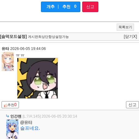
|
0
개추
추천
신고
목록보기
[숨덕모드설정]
[닫기X]
게시판최상단항상설정가능
유탸
2026-06-05 19:44:06
ㅠㅠ
0
신고
추천
인간맨
[L:7/A:145]
2026-06-05 20:30:14
@유탸
슬프네요.