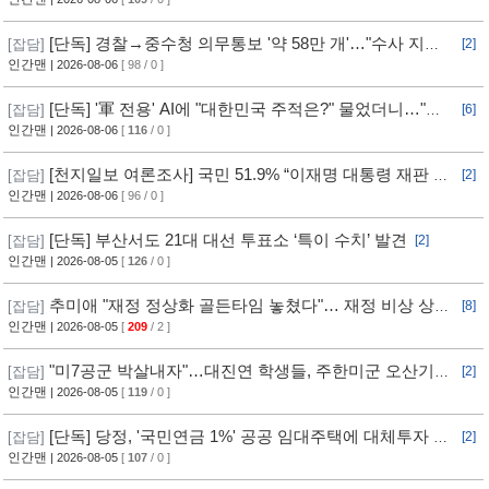
[단독] 경찰→중수청 의무통보 '약 58만 개'…"수사 지연"
[잡담]
[2]
반발
인간맨
| 2026-08-06
[ 98 / 0 ]
[단독] '軍 전용' AI에 "대한민국 주적은?" 물었더니…"정
[잡담]
[6]
치적 사안이라 답변 제한"
인간맨
| 2026-08-06
[
116
/ 0 ]
[천지일보 여론조사] 국민 51.9% “이재명 대통령 재판 재
[잡담]
[2]
개 필요”
인간맨
| 2026-08-06
[ 96 / 0 ]
[단독] 부산서도 21대 대선 투표소 ‘특이 수치’ 발견
[잡담]
[2]
인간맨
| 2026-08-05
[
126
/ 0 ]
추미애 "재정 정상화 골든타임 놓쳤다"… 재정 비상 상황
[잡담]
[8]
선언
인간맨
| 2026-08-05
[
209
/ 2 ]
"미7공군 박살내자"…대진연 학생들, 주한미군 오산기지
[잡담]
[2]
무단침입 [영상]
인간맨
| 2026-08-05
[
119
/ 0 ]
[단독] 당정, '국민연금 1%' 공공 임대주택에 대체투자 검
[잡담]
[2]
토
인간맨
| 2026-08-05
[
107
/ 0 ]