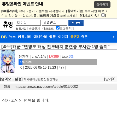
참여하기
[08월2주차]
유니크뽑기 이벤트를 시작합니다.
[참여하기]
를 누르시면 비로그
인도 참여할 수 있으며,
유니크당첨 기회
를 노려보세요!
[다시보지 않기
]
|
분실찾기
|
다크모드
|
로그인유지
회원가입
DB
뉴스
커뮤니티
애니만화
웹툰
이미지
츄온2
츄온
▼
[속보]해군 “연평도 해상 전투배치 훈련중 부사관 1명 숨져”
DB
뉴스
커뮤니티
애니만화
웹툰
이미지
츄온2
츄온
인간맨
| L:7/A:145 |
LV389
|
Exp.
5%
420/7,790
| 0 | 2026-06-05 19:13:23 | 477 |
[숨덕모드설정]
[닫기X]
게시판최상단항상설정가능
링크
https://n.news.naver.com/article/016/0002
..
삼가 고인의 명복을 빕니다.