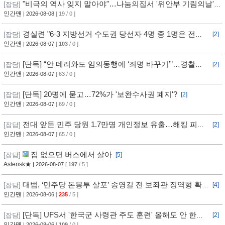
"비극의 역사 잊지 말아야"…나눔의집서 '위안부 기림의날'
[잡담]
행사
인간맨
| 2026-08-08
[ 19 / 0 ]
경실련 "6·3 지방선거 수도권 당선자 4명 중 1명은 전과
[잡담]
[2]
자"
인간맨
| 2026-08-07
[
103
/ 0 ]
[단독] “안 데려와도 임의동행에 ‘죄명 바꾸기’”…경찰서
[잡담]
[2]
조직적 개입?
인간맨
| 2026-08-07
[ 63 / 0 ]
[단독] 20명에 묻고…72%가 '보완수사권 폐지'?
[잡담]
[2]
인간맨
| 2026-08-07
[ 69 / 0 ]
전대 앞둔 민주 당원 1.7만명 개인정보 유출…해킹 피해
[잡담]
[2]
11개월 동안 몰랐다
인간맨
| 2026-08-07
[ 65 / 0 ]
집 없으면 버스에서 살아
[잡담]
[5]
Asterisk★
| 2026-08-07
[
197
/ 5 ]
대법, ‘민주당 돈봉투 살포’ 송영길 전 보좌관 징역형 확
[잡담]
[4]
정
인간맨
| 2026-08-06
[
235
/ 5 ]
[단독] UFS서 '한국군 사령관 주도 훈련' 올해도 안 한
[잡담]
[2]
다... 美, 전작권 전환 신중 기류
인간맨
| 2026-08-06
[
109
/ 0 ]