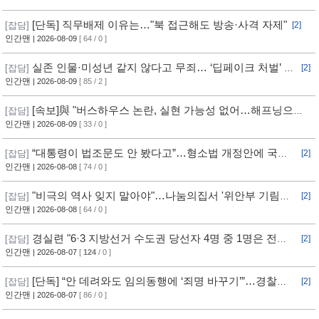
[단독] 직무배제 이유는…"북 접근해도 방송·사격 자제"
[잡담]
[2]
인간맨
| 2026-08-09
[ 64 / 0 ]
실존 인물·미성년 같지 않다고 무죄… ‘딥페이크 처벌’ 구
[잡담]
[2]
멍
인간맨
| 2026-08-09
[ 85 / 2 ]
[속보]與 "버스하우스 논란, 실현 가능성 없어…해프닝으로
[잡담]
봐달라"
인간맨
| 2026-08-09
[ 33 / 0 ]
“대통령이 법조문도 안 봤다고”…형소법 개정안에 국힘
[잡담]
[2]
반발 심화
인간맨
| 2026-08-08
[ 74 / 0 ]
"비극의 역사 잊지 말아야"…나눔의집서 '위안부 기림의
[잡담]
[2]
날' 행사
인간맨
| 2026-08-08
[ 64 / 0 ]
경실련 "6·3 지방선거 수도권 당선자 4명 중 1명은 전과
[잡담]
[2]
자"
인간맨
| 2026-08-07
[
124
/ 0 ]
[단독] “안 데려와도 임의동행에 ‘죄명 바꾸기’”…경찰서
[잡담]
[2]
조직적 개입?
인간맨
| 2026-08-07
[ 86 / 0 ]