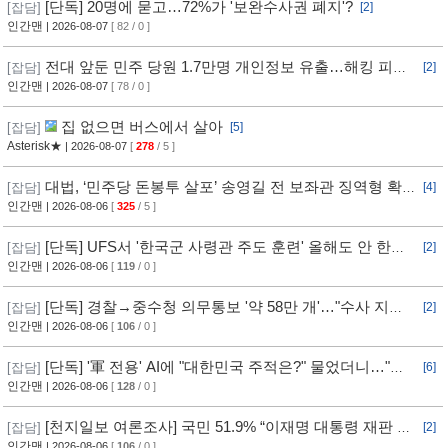
[단독] 20명에 묻고…72%가 '보완수사권 폐지'?
[잡담]
[2]
인간맨
| 2026-08-07
[ 82 / 0 ]
전대 앞둔 민주 당원 1.7만명 개인정보 유출…해킹 피해
[잡담]
[2]
11개월 동안 몰랐다
인간맨
| 2026-08-07
[ 78 / 0 ]
집 없으면 버스에서 살아
[잡담]
[5]
Asterisk★
| 2026-08-07
[
278
/ 5 ]
대법, ‘민주당 돈봉투 살포’ 송영길 전 보좌관 징역형 확
[잡담]
[4]
정
인간맨
| 2026-08-06
[
325
/ 5 ]
[단독] UFS서 '한국군 사령관 주도 훈련' 올해도 안 한
[잡담]
[2]
다... 美, 전작권 전환 신중 기류
인간맨
| 2026-08-06
[
119
/ 0 ]
[단독] 경찰→중수청 의무통보 '약 58만 개'…"수사 지연"
[잡담]
[2]
반발
인간맨
| 2026-08-06
[
106
/ 0 ]
[단독] '軍 전용' AI에 "대한민국 주적은?" 물었더니…"정
[잡담]
[6]
치적 사안이라 답변 제한"
인간맨
| 2026-08-06
[
128
/ 0 ]
[천지일보 여론조사] 국민 51.9% “이재명 대통령 재판 재
[잡담]
[2]
개 필요”
인간맨
| 2026-08-06
[
106
/ 0 ]