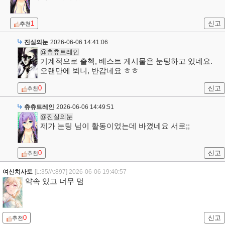
1
신고
추천
진실의눈
2026-06-06 14:41:06
@츄츄트레인
기계적으로 출첵, 베스트 게시물은 눈팅하고 있네요.
오랜만에 뵈니, 반갑네요 ㅎㅎ
0
신고
추천
츄츄트레인
2026-06-06 14:49:51
@진실의눈
제가 눈팅 님이 활동이었는데 바꼈네요 서로;;
0
신고
추천
여신치사토
[L:35/A:897]
2026-06-06 19:40:57
약속 있고 너무 멈
0
신고
추천