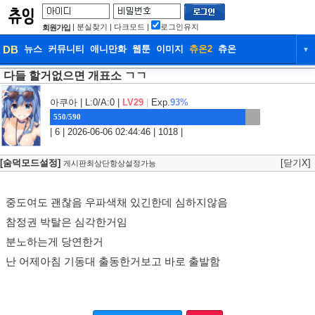
|
분실찾기
|
다크모드
|
로그인유지
회원가입
DB
뉴스
커뮤니티
애니만화
웹툰
이미지
츄온2
츄온
▼
다들 할거없으면 개표소 ㄱㄱ
DB
뉴스
커뮤니티
애니만화
웹툰
이미지
츄온2
츄온
아쿠아
| L:0/A:0 |
LV29
|
Exp.
93%
550/590
| 6 | 2026-06-06 02:44:46 | 1018 |
[숨덕모드설정]
[닫기X]
게시판최상단항상설정가능
중도여도 괜찮음 우파색채 있긴한데 심하지않음
참정권 박탈은 심각한거임
분노하는게 당연한거
난 어제아침 기동대 출동한거보고 바로 출발함