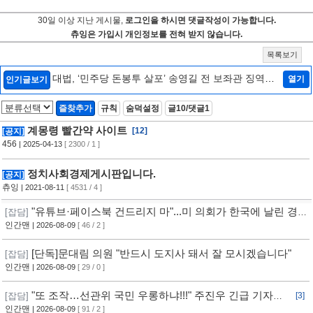
30일 이상 지난 게시물,
로그인을 하시면 댓글작성이 가능합니다.
츄잉은 가입시 개인정보를 전혀 받지 않습니다.
목록보기
대법, ‘민주당 돈봉투 살포’ 송영길 전 보좌관 징역형
열기
인기글보기
확정
[4]
즐찾추가
규칙
숨덕설정
글10/댓글1
계몽령 빨간약 사이트
[12]
[공지]
456
| 2025-04-13
[ 2300 / 1 ]
정치사회경제게시판입니다.
[공지]
츄잉
| 2021-08-11
[ 4531 / 4 ]
"유튜브·페이스북 건드리지 마"...미 의회가 한국에 날린 경
[잡담]
고 [자막뉴스]
인간맨
| 2026-08-09
[ 46 / 2 ]
[단독]문대림 의원 "반드시 도지사 돼서 잘 모시겠습니다"
[잡담]
인간맨
| 2026-08-09
[ 29 / 0 ]
"또 조작…선관위 국민 우롱하냐!!!" 주진우 긴급 기자회
[잡담]
[3]
견 [현장영상] / 채널A
인간맨
| 2026-08-09
[ 91 / 2 ]