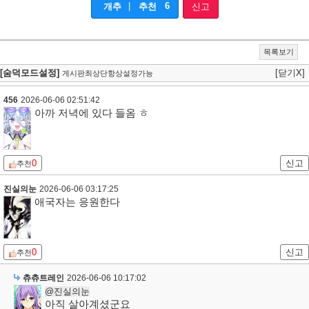
|
6
개추
추천
신고
목록보기
[숨덕모드설정]
[닫기X]
게시판최상단항상설정가능
456
2026-06-06 02:51:42
아까 저녁에 있다 들옴 ㅎ
0
신고
추천
진실의눈
2026-06-06 03:17:25
애국자는 응원한다
0
신고
추천
츄츄트레인
2026-06-06 10:17:02
@진실의눈
아직 살아계셨군요