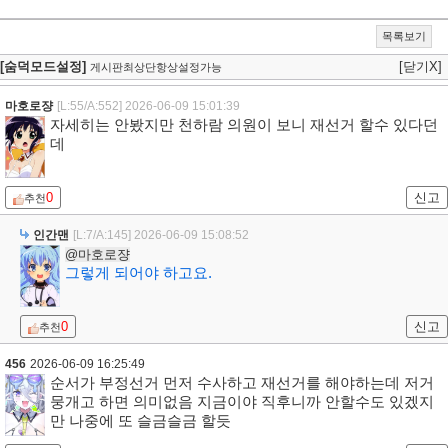
목록보기
[숨덕모드설정]
[닫기X]
게시판최상단항상설정가능
마호로쟝
[L:55/A:552]
2026-06-09 15:01:39
자세히는 안봤지만 천하람 의원이 보니 재선거 할수 있다던
데
0
신고
추천
인간맨
[L:7/A:145]
2026-06-09 15:08:52
@마호로쟝
그렇게 되어야 하고요.
0
신고
추천
456
2026-06-09 16:25:49
순서가 부정선거 먼저 수사하고 재선거를 해야하는데 저거
뭉개고 하면 의미없음 지금이야 직후니까 안할수도 있겠지
만 나중에 또 슬금슬금 할듯