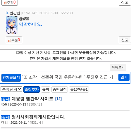
0
신고
추천
인간맨
[L:7/A:145]
2026-06-09 16:26:30
@456
막막하네요.
0
신고
추천
30일 이상 지난 게시물,
로그인을 하시면 댓글작성이 가능합니다.
츄잉은 가입시 개인정보를 전혀 받지 않습니다.
목록보기
"또 조작…선관위 국민 우롱하냐!!!" 주진우 긴급 기자
열기
인기글보기
회견 [현장영상] / 채널A
[3]
즐찾추가
규칙
숨덕설정
글10/댓글1
계몽령 빨간약 사이트
[12]
[공지]
456
| 2025-04-13
[ 2300 / 1 ]
정치사회경제게시판입니다.
[공지]
츄잉
| 2021-08-11
[ 4531 / 4 ]