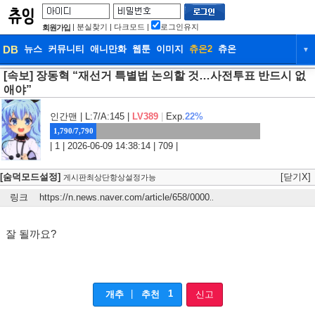
|
분실찾기
|
다크모드
|
로그인유지
회원가입
DB
뉴스
커뮤니티
애니만화
웹툰
이미지
츄온2
츄온
▼
[속보] 장동혁 “재선거 특별법 논의할 것…사전투표 반드시 없
DB
뉴스
커뮤니티
애니만화
애야”
웹툰
이미지
츄온2
츄온
인간맨
| L:7/A:145 |
LV389
|
Exp.
22%
1,790/7,790
| 1 | 2026-06-09 14:38:14 | 709 |
[숨덕모드설정]
[닫기X]
게시판최상단항상설정가능
링크
https://n.news.naver.com/article/658/0000
..
잘 될까요?
|
1
개추
추천
신고