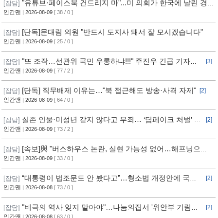
"유튜브·페이스북 건드리지 마"...미 의회가 한국에 날린 경
[잡담]
고 [자막뉴스]
인간맨
| 2026-08-09
[ 38 / 0 ]
[단독]문대림 의원 "반드시 도지사 돼서 잘 모시겠습니다"
[잡담]
인간맨
| 2026-08-09
[ 25 / 0 ]
"또 조작…선관위 국민 우롱하냐!!!" 주진우 긴급 기자회
[잡담]
[3]
견 [현장영상] / 채널A
인간맨
| 2026-08-09
[ 77 / 2 ]
[단독] 직무배제 이유는…"북 접근해도 방송·사격 자제"
[잡담]
[2]
인간맨
| 2026-08-09
[ 64 / 0 ]
실존 인물·미성년 같지 않다고 무죄… ‘딥페이크 처벌’ 구
[잡담]
[2]
멍
인간맨
| 2026-08-09
[ 73 / 2 ]
[속보]與 "버스하우스 논란, 실현 가능성 없어…해프닝으로
[잡담]
봐달라"
인간맨
| 2026-08-09
[ 33 / 0 ]
“대통령이 법조문도 안 봤다고”…형소법 개정안에 국힘
[잡담]
[2]
반발 심화
인간맨
| 2026-08-08
[ 73 / 0 ]
"비극의 역사 잊지 말아야"…나눔의집서 '위안부 기림의
[잡담]
[2]
날' 행사
인간맨
| 2026-08-08
[ 63 / 0 ]