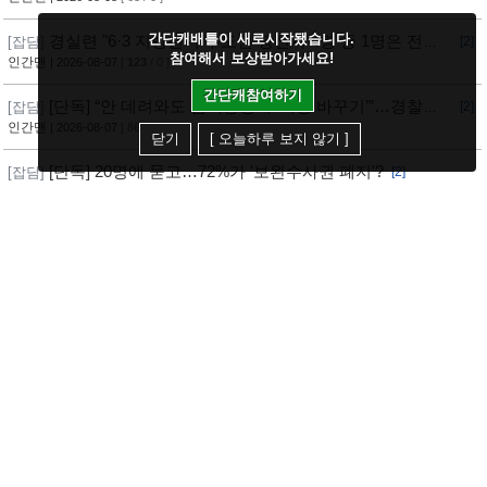
간단캐배틀이 새로시작됐습니다.
경실련 "6·3 지방선거 수도권 당선자 4명 중 1명은 전과
[잡담]
[2]
참여해서 보상받아가세요!
자"
인간맨
| 2026-08-07
[
123
/ 0 ]
간단캐참여하기
[단독] “안 데려와도 임의동행에 ‘죄명 바꾸기’”…경찰서
[잡담]
[2]
조직적 개입?
인간맨
| 2026-08-07
[ 86 / 0 ]
닫기
[ 오늘하루 보지 않기 ]
[단독] 20명에 묻고…72%가 '보완수사권 폐지'?
[잡담]
[2]
인간맨
| 2026-08-07
[ 81 / 0 ]
전대 앞둔 민주 당원 1.7만명 개인정보 유출…해킹 피해
[잡담]
[2]
11개월 동안 몰랐다
인간맨
| 2026-08-07
[ 76 / 0 ]
집 없으면 버스에서 살아
[잡담]
[5]
Asterisk★
| 2026-08-07
[
270
/ 5 ]
대법, ‘민주당 돈봉투 살포’ 송영길 전 보좌관 징역형 확
[잡담]
[4]
정
인간맨
| 2026-08-06
[
308
/ 5 ]
[단독] UFS서 '한국군 사령관 주도 훈련' 올해도 안 한
[잡담]
[2]
다... 美, 전작권 전환 신중 기류
인간맨
| 2026-08-06
[
117
/ 0 ]