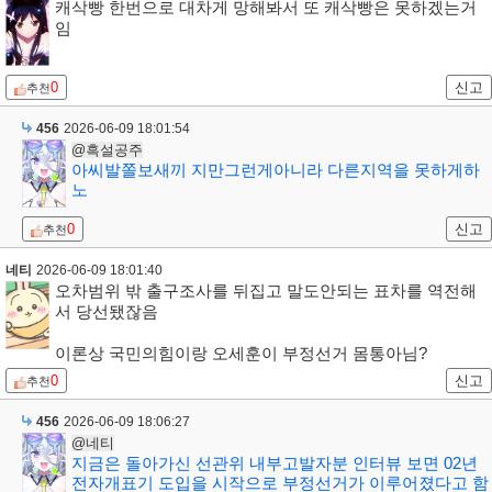
캐삭빵 한번으로 대차게 망해봐서 또 캐삭빵은 못하겠는거
임
0
신고
추천
456
2026-06-09 18:01:54
@흑설공주
아씨발쫄보새끼 지만그런게아니라 다른지역을 못하게하
노
0
신고
추천
네티
2026-06-09 18:01:40
오차범위 밖 출구조사를 뒤집고 말도안되는 표차를 역전해
서 당선됐잖음
이론상 국민의힘이랑 오세훈이 부정선거 몸통아님?
0
신고
추천
456
2026-06-09 18:06:27
@네티
지금은 돌아가신 선관위 내부고발자분 인터뷰 보면 02년
전자개표기 도입을 시작으로 부정선거가 이루어졌다고 함