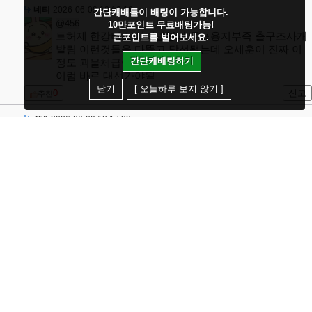
네티
2026-06-09 18:12:18
간단캐배틀이 배팅이 가능합니다.
@456
10만포인트 무료배팅가능!
토허제 한강버스 터미널붕괴 투표용지부족 출구조사개
큰포인트를 벌어보세요.
발림 이런것들을 다뚫고 당선됐는데 오세훈이 진짜 이
간단캐배팅하기
정도 괴물체급이라면
이럼 바로 대선가야됨
닫기
[ 오늘하루 보지 않기 ]
0
신고
추천
456
2026-06-09 18:17:32
@네티
국힘에 인재가 없어서 다음 대선 할수있다면 오세훈 후
보 예상해봄
외야는 한동훈이랑 이준석 둘중에 쎈놈이 이겨서 올라
올거고
물론 부정선거 다 털면 민주당은 물론 국힘도 날아갈거
같음 나는
한동훈한텐 그게 더 유리할지도. 지난 총선이랑 이번 지
선에서 본인이 부정선거 카르텔 손잡은것만 아니라면
얘는 그전엔 선거랑 무관한 애니까
0
신고
추천
금희
2026-06-09 19:18:48