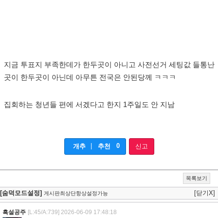
지금 투표지 부족한데가 한두곳이 아니고 사전선거 세팅값 들통난
곳이 한두곳이 아닌데 아무튼 전국은 안된당께 ㅋㅋㅋ
집회하는 청년들 편에 서겠다고 한지 1주일도 안 지남
|
0
개추
추천
신고
목록보기
[숨덕모드설정]
[닫기X]
게시판최상단항상설정가능
흑설공주
[L:45/A:739]
2026-06-09 17:48:18