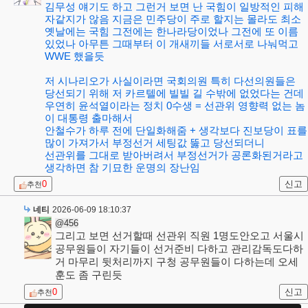
김무성 얘기도 하고 그런거 보면 난 국힘이 일방적인 피해
자같지가 않음 지금은 민주당이 주로 할지는 몰라도 최소
옛날에는 국힘 그전에는 한나라당이었나 그전에 또 이름
있었나 아무튼 그때부터 이 개새끼들 서로서로 나눠먹고
WWE 했을듯
저 시나리오가 사실이라면 국회의원 특히 다선의원들은
당선되기 위해 저 카르텔에 빌빌 길 수밖에 없었다는 건데
우연히 윤석열이라는 정치 0수생 = 선관위 영향력 없는 놈
이 대통령 출마해서
안철수가 하루 전에 단일화해줌 + 생각보다 진보당이 표를
많이 가져가서 부정선거 세팅값 뚫고 당선되더니
선관위를 그대로 받아버려서 부정선거가 공론화된거라고
생각하면 참 기묘한 운명의 장난임
0
신고
추천
네티
2026-06-09 18:10:37
@456
그리고 보면 선거할때 선관위 직원 1명도안오고 서울시
공무원들이 자기들이 선거준비 다하고 관리감독도다하
거 마무리 뒷처리까지 구청 공무원들이 다하는데 오세
훈도 좀 구린듯
0
신고
추천