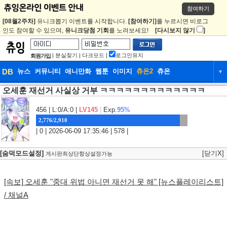
참여하기
[08월2주차]
유니크뽑기 이벤트를 시작합니다.
[참여하기]
를 누르시면 비로그
인도 참여할 수 있으며,
유니크당첨 기회
를 노려보세요!
[다시보지 않기
]
|
분실찾기
|
다크모드
|
로그인유지
회원가입
DB
뉴스
커뮤니티
애니만화
웹툰
이미지
츄온2
츄온
▼
오세훈 재선거 사실상 거부 ㅋㅋㅋㅋㅋㅋㅋㅋㅋㅋㅋㅋㅋ
DB
뉴스
커뮤니티
애니만화
웹툰
이미지
츄온2
츄온
456
| L:0/A:0 |
LV145
|
Exp.
95%
2,776/2,910
| 0 | 2026-06-09 17:35:46 | 578 |
[숨덕모드설정]
[닫기X]
게시판최상단항상설정가능
[속보] 오세훈 "중대 위법 아니면 재선거 못 해" [뉴스플레이리스트]
/ 채널A