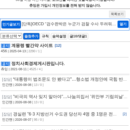
츄잉은 가입시 개인정보를 전혀 받지 않습니다.
목록보기
[단독]OECD “검수완박은 누군가 검찰 수사 두려워하
열기
인기글보기
는 것…韓정부에 엄중 경고안 낼 수도”[인터뷰/법조
Zoom In]
[2]
즐찾추가
규칙
숨덕설정
글10/댓글1
계몽령 빨간약 사이트
[12]
[공지]
456
| 2025-04-13
[ 2290 / 1 ]
정치사회경제게시판입니다.
[공지]
츄잉
| 2021-08-11
[ 4525 / 4 ]
“대통령이 법조문도 안 봤다고”…형소법 개정안에 국힘 반발
[잡담]
심화
인간맨
| 2026-08-08
[ 13 / 0 ]
"비극의 역사 잊지 말아야"…나눔의집서 '위안부 기림의날'
[잡담]
행사
인간맨
| 2026-08-08
[ 13 / 0 ]
경실련 "6·3 지방선거 수도권 당선자 4명 중 1명은 전과
[잡담]
[2]
자"
인간맨
| 2026-08-07
[ 95 / 0 ]