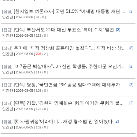
[천지일보 여론조사] 국민 51.9% “이재명 대통령 재판 재
[잡담]
[2]
개 필요”
인간맨
| 2026-08-06
[ 91 / 0 ]
[단독] 부산서도 21대 대선 투표소 ‘특이 수치’ 발견
[잡담]
[2]
인간맨
| 2026-08-05
[
123
/ 0 ]
추미애 "재정 정상화 골든타임 놓쳤다"… 재정 비상 상황
[잡담]
[8]
선언
인간맨
| 2026-08-05
[
205
/ 2 ]
"미7공군 박살내자"…대진연 학생들, 주한미군 오산기지
[잡담]
[2]
무단침입 [영상]
인간맨
| 2026-08-05
[
117
/ 0 ]
[단독] 당정, '국민연금 1%' 공공 임대주택에 대체투자 검
[잡담]
[2]
토
인간맨
| 2026-08-05
[
105
/ 0 ]
[단독] 경찰, ‘김현지 명예훼손’ 혐의 이기인 무혐의 불송
[잡담]
[2]
치
인간맨
| 2026-08-05
[
122
/ 0 ]
李 ‘사필귀정’이라더니... 개정 형소법 안 읽어봤다
[잡담]
[2]
인간맨
| 2026-08-05
[
102
/ 0 ]