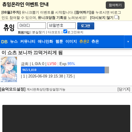
참여하기
[08월2주차]
유니크뽑기 이벤트를 시작합니다.
[참여하기]
를 누르시면 비로그
인도 참여할 수 있으며,
유니크당첨 기회
를 노려보세요!
[다시보지 않기
]
|
분실찾기
|
다크모드
|
로그인유지
회원가입
DB
뉴스
커뮤니티
애니만화
웹툰
이미지
츄온2
츄온
▼
이 쇼츠 보니까 끄덕거리게 됨
DB
뉴스
커뮤니티
애니만화
웹툰
이미지
츄온2
츄온
금희
| L:0/A:0 |
LV50
|
Exp.
95%
965/1,010
| 1 | 2026-06-09 19:15:38 | 725 |
[숨덕모드설정]
[닫기X]
게시판최상단항상설정가능