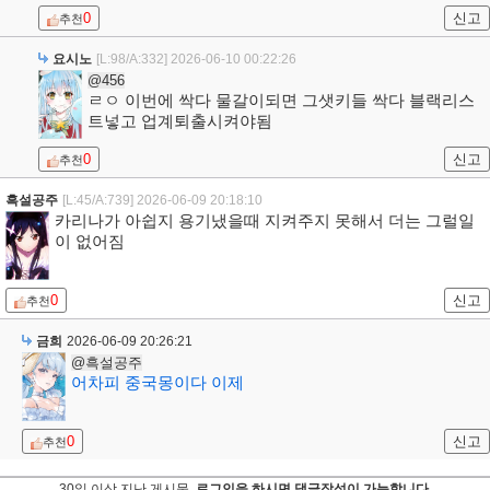
0
신고
추천
요시노
[L:98/A:332]
2026-06-10 00:22:26
@456
ㄹㅇ 이번에 싹다 물갈이되면 그샛키들 싹다 블랙리스
트넣고 업계퇴출시켜야됨
0
신고
추천
흑설공주
[L:45/A:739]
2026-06-09 20:18:10
카리나가 아쉽지 용기냈을때 지켜주지 못해서 더는 그럴일
이 없어짐
0
신고
추천
금희
2026-06-09 20:26:21
@흑설공주
어차피 중국몽이다 이제
0
신고
추천
30일 이상 지난 게시물,
로그인을 하시면 댓글작성이 가능합니다.