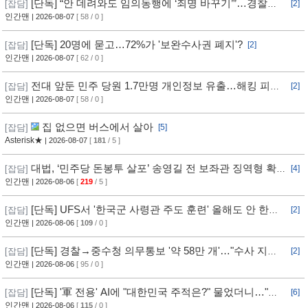
[단독] “안 데려와도 임의동행에 ‘죄명 바꾸기’”…경찰서
[잡담]
[2]
조직적 개입?
인간맨
| 2026-08-07
[ 58 / 0 ]
[단독] 20명에 묻고…72%가 '보완수사권 폐지'?
[잡담]
[2]
인간맨
| 2026-08-07
[ 62 / 0 ]
전대 앞둔 민주 당원 1.7만명 개인정보 유출…해킹 피해
[잡담]
[2]
11개월 동안 몰랐다
인간맨
| 2026-08-07
[ 58 / 0 ]
집 없으면 버스에서 살아
[잡담]
[5]
Asterisk★
| 2026-08-07
[
181
/ 5 ]
대법, ‘민주당 돈봉투 살포’ 송영길 전 보좌관 징역형 확
[잡담]
[4]
정
인간맨
| 2026-08-06
[
219
/ 5 ]
[단독] UFS서 '한국군 사령관 주도 훈련' 올해도 안 한
[잡담]
[2]
다... 美, 전작권 전환 신중 기류
인간맨
| 2026-08-06
[
109
/ 0 ]
[단독] 경찰→중수청 의무통보 '약 58만 개'…"수사 지연"
[잡담]
[2]
반발
인간맨
| 2026-08-06
[ 95 / 0 ]
[단독] '軍 전용' AI에 "대한민국 주적은?" 물었더니…"정
[잡담]
[6]
치적 사안이라 답변 제한"
인간맨
| 2026-08-06
[
115
/ 0 ]