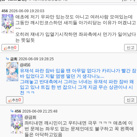
456
2026-06-09 19:20:03
애초에 저기 우파만 있는것도 아니고 여러사람 모여있는데
그동안 깨시민코스하던 새끼들 아가리닫는 이유가 머겠냐고
~~
오히려 쟤네가 입열기시작하면 좌파측에서 먼가가 일어났다
는 뜻일듯
0
신고
추천
금희
2026-06-09 19:28:25
@456
유재석 파란 잠바 입을 땐 아무말 없다가 카리나가 빨간 잠
바 입었다고 지랄 염병 떨던 거 생각나노...
그래놓고 반대측에서 그러는 너네는 유재석 파란 잠바 왜
입고 있냐 트집 한 번 잡으니 그게 지금 무슨 상관이냐 시
전 ㅋㅋ
0
신고
추천
456
2026-06-09 21:25:48
@금희
좌티내면 깨시민이고 우티내면 극우 ㅋㅋㅋ 애초에 이
번 문제는 좌우도 없는 문제인데도 불구하고 꼭 왼쪽애
들은 아닥하고있음