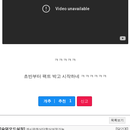
ㅋㅋㅋㅋㅋ
초반부터 팩트 박고 시작하네 ㅋㅋㅋㅋㅋㅋ
|
1
개추
추천
신고
목록보기
[숨덕모드설정]
[닫기X]
게시판최상단항상설정가능