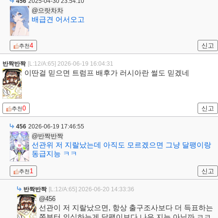
456
2025-04-30 23:54:10
@으랏차차
배급견 어서오고
4
신고
추천
반짝반짝
[L:12/A:65]
2026-06-19 16:04:31
이딴걸 믿으면 트럼프 배후가 러시아란 썰도 믿겠네
0
신고
추천
456
2026-06-19 17:46:55
@반짝반짝
선관위 저 지랄났는데 아직도 모르겠으면 그냥 달팽이랑
동급지능 ㅋㅋ
1
신고
추천
반짝반짝
[L:12/A:65]
2026-06-20 14:33:36
@456
선관이 저 지랄났으면, 항상 출구조사보다 더 득표하는
쪽부터 의심하는게 달팽이보다 나은 지능 아닐까 ㅋㅋ