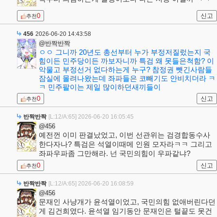
0
신고
추천
456
2026-06-20 14:43:58
@반짝반짝
ㅇㅇ 그니까 20년도 총선부터 누가 부정저질렀는지 국
힘이든 민주당이든 까보자니까 특검 왜 못들은척함? 이
악물고 부정선거 없다하는게 누구? 참정권 뺏긴사람들
잠실에 몰려나왔는데 좌파들은 코빼기도 안비치더라 ㅋ
ㅋ 민주팔이는 제일 많이하던새끼들이
0
신고
추천
반짝반짝
[L:12/A:65]
2026-06-20 16:05:45
@456
예전껀 이미 판결났었고, 이번 선관위는 검경합동수사
한다자나? 특검은 석열이때메 인원 모자라ㅋㅋ 그리고
좌파우파좀 그만해라. 넌 국민의힘이 우파같냐?
0
신고
추천
반짝반짝
[L:12/A:65]
2026-06-20 16:08:59
@456
문재인 사냥개가 윤석열이었고, 국민의힘 없애버린다던
게 김건희였다. 윤석열 임기동안 문재인은 털끝도 못건