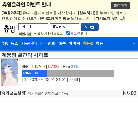
참여하기
[08월2주차]
유니크뽑기 이벤트를 시작합니다.
[참여하기]
를 누르시면 비로그
인도 참여할 수 있으며,
유니크당첨 기회
를 노려보세요!
[다시보지 않기
]
|
분실찾기
|
다크모드
|
로그인유지
회원가입
DB
뉴스
커뮤니티
애니만화
웹툰
이미지
츄온2
츄온
▼
계몽령 빨간약 사이트
DB
뉴스
커뮤니티
애니만화
웹툰
이미지
츄온2
츄온
456
| L:0/A:0 |
LV125
|
Exp.
27%
696/2,510
| 1 | 2025-04-13 01:24:01 | 2288 |
[숨덕모드설정]
[닫기X]
게시판최상단항상설정가능