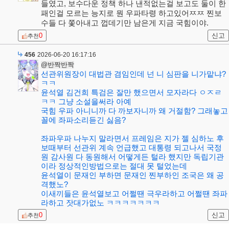
들였고, 보수다운 정책 하나 낸적없는걸 보고도 둘이 한
패인걸 모르는 능지로 뭔 우파타령 하고있어ㅉㅉ 찐보
수들 다 쫓아내고 껍데기만 남은게 지금 국힘이야.
0
신고
추천
456
2026-06-20 16:17:16
@반짝반짝
선관위원장이 대법관 겸임인데 넌 니 심판을 니가맡냐?
ㅋㅋ
윤석열 김건희 특검은 잘만 했으면서 모자라다 ㅇㅈㄹ
ㅋㅋ 그냥 소설을써라 아예
국힘 우파 아니니까 다 까보자니까 왜 거절함? 그래놓고
꼴에 좌파소리듣긴 싫음?
좌파우파 나누지 말라면서 프레임은 지가 젤 심하노 후
보때부터 선관위 계속 언급했고 대통령 되고나서 국정
원 감사원 다 동원해서 어떻게든 털라 했지만 독립기관
이라 정상적인방법으로는 절대 못 털었는데
윤석열이 문재인 부하면 문재인 찐부하인 조국은 왜 공
격했노?
이새끼들은 윤석열보고 어쩔땐 극우라하고 어쩔땐 좌파
라하고 잣대가없노 ㅋㅋㅋㅋㅋㅋㅋ
0
신고
추천