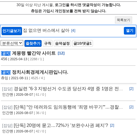
30일 이상 지난 게시물,
로그인을 하시면 댓글작성이 가능합니다.
츄잉은 가입시 개인정보를 전혀 받지 않습니다.
목록보기
집 없으면 버스에서 살아
[4]
열기
인기글보기
즐찾추가
규칙
숨덕설정
글10/댓글1
계몽령 빨간약 사이트
[12]
[공지]
456
| 2025-04-13
[ 2288 / 1 ]
정치사회경제게시판입니다.
[공지]
츄잉
| 2021-08-11
[ 4525 / 4 ]
경실련 "6·3 지방선거 수도권 당선자 4명 중 1명은 전과
[잡담]
[2]
자"
인간맨
| 2026-08-07
[ 61 / 0 ]
[단독] “안 데려와도 임의동행에 ‘죄명 바꾸기’”…경찰서
[잡담]
[2]
조직적 개입?
인간맨
| 2026-08-07
[ 36 / 0 ]
[단독] 20명에 묻고…72%가 '보완수사권 폐지'?
[잡담]
[2]
인간맨
| 2026-08-07
[ 42 / 0 ]