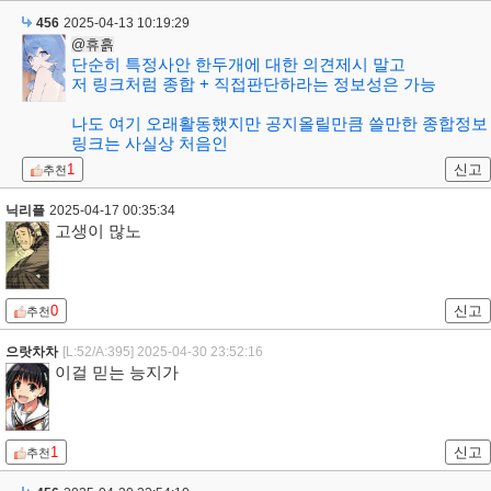
456
2025-04-13 10:19:29
@휴흙
단순히 특정사안 한두개에 대한 의견제시 말고
저 링크처럼 종합 + 직접판단하라는 정보성은 가능
나도 여기 오래활동했지만 공지올릴만큼 쓸만한 종합정보
링크는 사실상 처음인
1
신고
추천
닉리플
2025-04-17 00:35:34
고생이 많노
0
신고
추천
으랏차차
[L:52/A:395]
2025-04-30 23:52:16
이걸 믿는 능지가
1
신고
추천