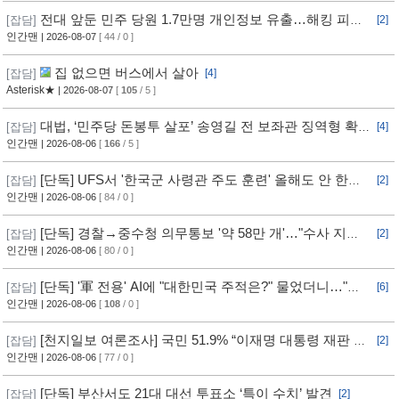
전대 앞둔 민주 당원 1.7만명 개인정보 유출…해킹 피해
[잡담]
[2]
11개월 동안 몰랐다
인간맨
| 2026-08-07
[ 44 / 0 ]
집 없으면 버스에서 살아
[잡담]
[4]
Asterisk★
| 2026-08-07
[
105
/ 5 ]
대법, ‘민주당 돈봉투 살포’ 송영길 전 보좌관 징역형 확
[잡담]
[4]
정
인간맨
| 2026-08-06
[
166
/ 5 ]
[단독] UFS서 '한국군 사령관 주도 훈련' 올해도 안 한
[잡담]
[2]
다... 美, 전작권 전환 신중 기류
인간맨
| 2026-08-06
[ 84 / 0 ]
[단독] 경찰→중수청 의무통보 '약 58만 개'…"수사 지연"
[잡담]
[2]
반발
인간맨
| 2026-08-06
[ 80 / 0 ]
[단독] '軍 전용' AI에 "대한민국 주적은?" 물었더니…"정
[잡담]
[6]
치적 사안이라 답변 제한"
인간맨
| 2026-08-06
[
108
/ 0 ]
[천지일보 여론조사] 국민 51.9% “이재명 대통령 재판 재
[잡담]
[2]
개 필요”
인간맨
| 2026-08-06
[ 77 / 0 ]
[단독] 부산서도 21대 대선 투표소 ‘특이 수치’ 발견
[잡담]
[2]