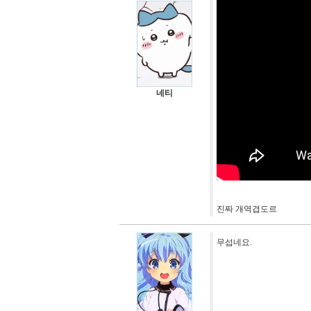
네티
진짜 개역겹도르
무섭네요.