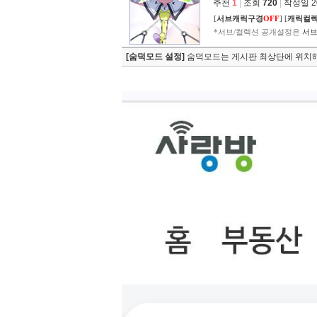
추천
1
|
조회
720
|
작성일 202
[
서브캐릭구경
OFF
]
[
캐릭컬
*서브/컬렉션 공개설정은
서브
[숨덕모드 설정]
숨덕모드는 게시판 최상단에 위치해