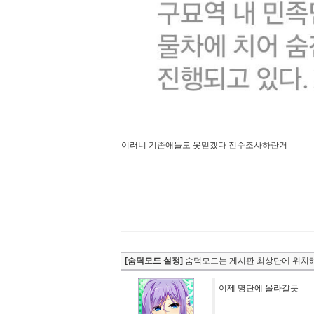
이러니 기존애들도 못믿겠다 전수조사하란거
[숨덕모드 설정]
숨덕모드는 게시판 최상단에 위치해
이제 명단에 올라갈듯