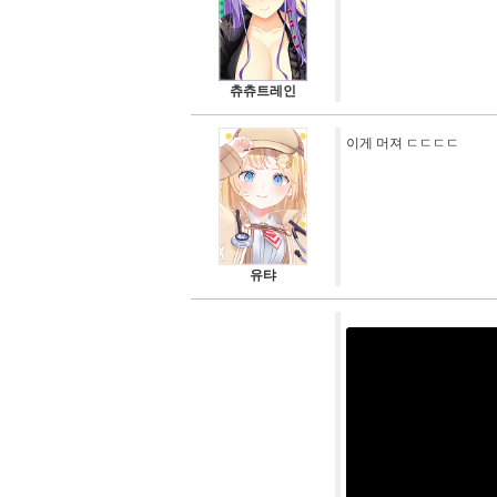
츄츄트레인
이게 머져 ㄷㄷㄷㄷ
유탸