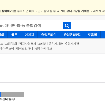
.
[참여하기]
를 누르시면 비로그인도 참여할 수 있으며,
유니크당첨 기회
를 노려보세요
만화
웹툰
이미지
츄잉온라인
츄잉온라인2
도움말
트 |
그림/만화
|
정치사회경제
|
노래방
|
음악게시판
|
후원게시판
우마무스메
|
림버스컴퍼니
|
블루아카이브
득안내[필독]