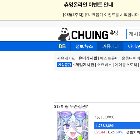
[08월2주차]
유니크뽑기 이벤트를 시작합니다
DB
정보/뉴스
커뮤니티
애니/
자유게시판
|
유머게시판
|
베스트유머
|
운동다이어
게임게시판
|
호요버스
|
메이플스토리
|
게임공간
518이랑 무슨상관?
|
L:0/A:0
456
1,758/2,890
LV144
|
Exp.
60%
|
경험치획