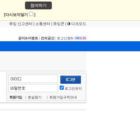
참여하기
!
[다시보지않기
]
츄잉 신고센터
|
소통센터
|
츄잉콘
|
다크모드
공지&이벤트
|
건의공간
|
로고신청
|
H
E
L
I
X
N
로그인유지
회원가입
|
분실찾기
|
회원가입규칙안내