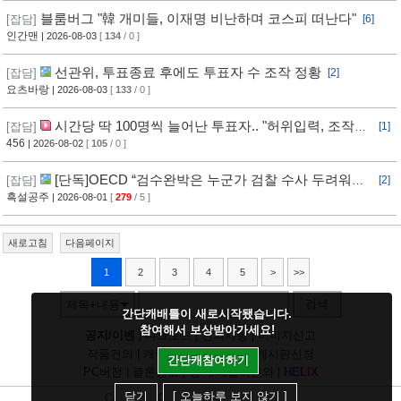
블룸버그 "韓 개미들, 이재명 비난하며 코스피 떠난다"
[잡담]
[6]
인간맨
| 2026-08-03
[
134
/ 0 ]
선관위, 투표종료 후에도 투표자 수 조작 정황
[잡담]
[2]
요츠바랑
| 2026-08-03
[
133
/ 0 ]
시간당 딱 100명씩 늘어난 투표자.. "허위입력, 조작은
[잡담]
[1]
아냐"?
456
| 2026-08-02
[
105
/ 0 ]
[단독]OECD “검수완박은 누군가 검찰 수사 두려워하
[잡담]
[2]
는 것…韓정부에 엄중 경고안 낼 수도”[인터뷰/법조 Zoom In]
흑설공주
| 2026-08-01
[
279
/ 5 ]
새로고침
다음페이지
1
2
3
4
5
>
>>
검색
제목+내용
간단캐배틀이 새로시작됐습니다.
참여해서 보상받아가세요!
공지/이벤
|
다크모드
|
건의사항
|
이미지신고
작품건의
|
캐릭건의
|
기타디비
|
게시판신청
간단캐참여하기
PC버전
|
클론신고
|
정지/패널티문의
|
H
E
L
I
X
닫기
[ 오늘하루 보지 않기 ]
Copyright
CHUING
Communications.