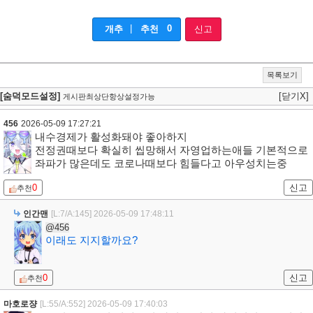
|
0
개추
추천
신고
목록보기
[숨덕모드설정]
[닫기X]
게시판최상단항상설정가능
456
2026-05-09 17:27:21
내수경제가 활성화돼야 좋아하지
전정권때보다 확실히 씹망해서 자영업하는애들 기본적으로
좌파가 많은데도 코로나때보다 힘들다고 아우성치는중
0
신고
추천
인간맨
[L:7/A:145]
2026-05-09 17:48:11
@456
이래도 지지할까요?
0
신고
추천
마호로쟝
[L:55/A:552]
2026-05-09 17:40:03