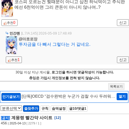
코스피 오르는건 찢때문이 아니고 삼전 하닉덕이고 주식판
에선 6천억이면 그리 큰돈이 아니지 않나여..?
0
신고
추천
인간맨
[L:7/A:145]
2026-05-09 17:48:49
@마호로쟝
투자금을 다 빼서 그렇다는 거 같네요.
1
신고
추천
30일 이상 지난 게시물,
로그인을 하시면 댓글작성이 가능합니다.
츄잉은 가입시 개인정보를 전혀 받지 않습니다.
목록보기
[단독]OECD “검수완박은 누군가 검찰 수사 두려워하
열기
인기글보기
는 것…韓정부에 엄중 경고안 낼 수도”[인터뷰/법조
Zoom In]
[2]
즐찾추가
규칙
숨덕설정
글10/댓글1
계몽령 빨간약 사이트
[12]
[공지]
456
| 2025-04-13
[ 2279 / 1 ]