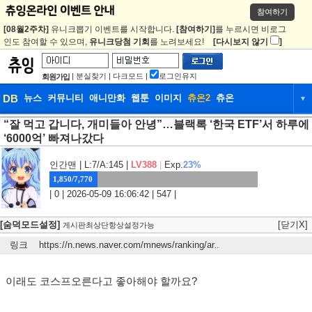
참여하기
[08월2주차]
유니크뽑기 이벤트를 시작합니다.
[참여하기]
를 누르시면 비로그
인도 참여할 수 있으며,
유니크당첨 기회
를 노려보세요!
[다시보지 않기
]
|
분실찾기
|
다크모드
|
로그인유지
회원가입
DB
뉴스
커뮤니티
애니만화
웹툰
이미지
츄온2
츄온
▼
“잘 먹고 갑니다, 개미들아 안녕”…블랙록 ‘한국 ETF’서 하루에
DB
뉴스
커뮤니티
애니만화
‘6000억’ 빠져나갔다
웹툰
이미지
츄온2
츄온
인간맨
| L:7/A:145 |
LV388
|
Exp.
23%
1,850/7,770
| 0 | 2026-05-09 16:06:42 | 547 |
[숨덕모드설정]
[닫기X]
게시판최상단항상설정가능
링크
https://n.news.naver.com/mnews/ranking/ar
..
이래도 코스프오른다고 좋아해야 할까요?