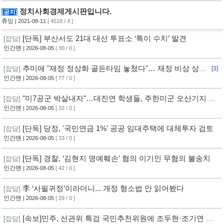
정치사회경제게시판입니다.
[공지]
츄잉
| 2021-08-11
[ 4518 / 4 ]
[단독] 부산서도 21대 대선 투표소 ‘특이 수치’ 발견
[잡담]
인간맨
| 2026-08-05
[ 30 / 0 ]
추미애 "재정 정상화 골든타임 놓쳤다"… 재정 비상 상황
[잡담]
[3]
선언
인간맨
| 2026-08-05
[ 77 / 0 ]
"미7공군 박살내자"…대진연 학생들, 주한미군 오산기지 무
[잡담]
단침입 [영상]
인간맨
| 2026-08-05
[ 32 / 0 ]
[단독] 당정, '국민연금 1%' 공공 임대주택에 대체투자 검토
[잡담]
인간맨
| 2026-08-05
[ 33 / 0 ]
[단독] 경찰, ‘김현지 명예훼손’ 혐의 이기인 무혐의 불송치
[잡담]
인간맨
| 2026-08-05
[ 42 / 0 ]
李 ‘사필귀정’이라더니... 개정 형소법 안 읽어봤다
[잡담]
인간맨
| 2026-08-05
[ 29 / 0 ]
[속보]민주, 선관위 특검 국민추천위원에 조두현·조기연 변
[잡담]