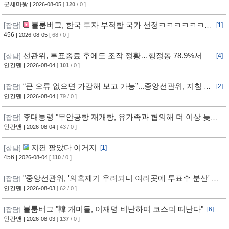
군세마왕
| 2026-08-05
[
120
/ 0 ]
블룸버그, 한국 투자 부적합 국가 선정ㅋㅋㅋㅋㅋㅋㅋ
[잡담]
[1]
ㅋㅋㅋ
456
| 2026-08-05
[ 68 / 0 ]
선관위, 투표종료 후에도 조작 정황…행정동 78.9%서 오
[잡담]
[4]
차 발생
인간맨
| 2026-08-04
[
101
/ 0 ]
“큰 오류 없으면 가감해 보고 가능”...중앙선관위, 지침 정
[잡담]
[2]
황
인간맨
| 2026-08-04
[ 79 / 0 ]
李대통령 "무안공항 재개항, 유가족과 협의해 더 이상 늦추
[잡담]
지 말아야"
인간맨
| 2026-08-04
[ 43 / 0 ]
지껀 팔았다 이거지
[잡담]
[1]
456
| 2026-08-04
[
110
/ 0 ]
"중앙선관위, '의혹제기 우려되니 여러곳에 투표수 분산' 지
[잡담]
침"
인간맨
| 2026-08-03
[ 62 / 0 ]
블룸버그 "韓 개미들, 이재명 비난하며 코스피 떠난다"
[잡담]
[6]
인간맨
| 2026-08-03
[
137
/ 0 ]