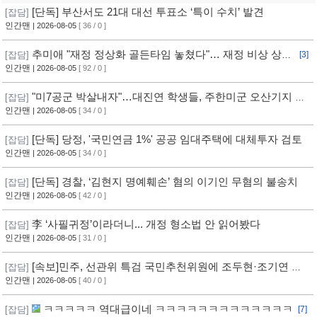
[단독] 부산서도 21대 대선 투표소 ‘특이 수치’ 발견
[잡담]
인간맨
| 2026-08-05
[ 36 / 0 ]
추미애 "재정 정상화 골든타임 놓쳤다"… 재정 비상 상황
[잡담]
[3]
선언
인간맨
| 2026-08-05
[ 92 / 0 ]
"미7공군 박살내자"…대진연 학생들, 주한미군 오산기지 무
[잡담]
단침입 [영상]
인간맨
| 2026-08-05
[ 34 / 0 ]
[단독] 당정, '국민연금 1%' 공공 임대주택에 대체투자 검토
[잡담]
인간맨
| 2026-08-05
[ 34 / 0 ]
[단독] 경찰, ‘김현지 명예훼손’ 혐의 이기인 무혐의 불송치
[잡담]
인간맨
| 2026-08-05
[ 42 / 0 ]
李 ‘사필귀정’이라더니... 개정 형소법 안 읽어봤다
[잡담]
인간맨
| 2026-08-05
[ 31 / 0 ]
[속보]민주, 선관위 특검 국민추천위원에 조두현·조기연 변
[잡담]
호사, 하상응 교수 추천
인간맨
| 2026-08-05
[ 40 / 0 ]
ㅋㅋㅋㅋㅋ 역대급이네 ㅋㅋㅋㅋㅋㅋㅋㅋㅋㅋㅋㅋㅋ
[잡담]
[7]