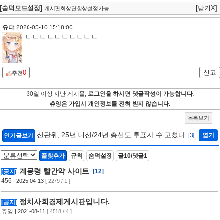
[숨덕모드설정]
[닫기X]
게시판최상단항상설정가능
유탸
2026-05-10 15:18:06
ㄷㄷㄷㄷㄷㄷㄷㄷㄷㄷ
0
신고
추천
30일 이상 지난 게시물,
로그인을 하시면 댓글작성이 가능합니다.
츄잉은 가입시 개인정보를 전혀 받지 않습니다.
목록보기
선관위, 25년 대선/24년 총선도 투표자 수 고쳤다
[3]
열기
인기글보기
즐찾추가
규칙
숨덕설정
글10/댓글1
계몽령 빨간약 사이트
[12]
[공지]
456
| 2025-04-13
[ 2279 / 1 ]
정치사회경제게시판입니다.
[공지]
츄잉
| 2021-08-11
[ 4518 / 4 ]