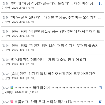
추미애 "재정 정상화 골든타임 놓쳤다"… 재정 비상 상황
[잡담]
[3]
선언
인간맨
| 2026-08-05
[ 77 / 0 ]
"미7공군 박살내자"…대진연 학생들, 주한미군 오산기지 무
[잡담]
단침입 [영상]
인간맨
| 2026-08-05
[ 32 / 0 ]
[단독] 당정, '국민연금 1%' 공공 임대주택에 대체투자 검토
[잡담]
인간맨
| 2026-08-05
[ 33 / 0 ]
[단독] 경찰, ‘김현지 명예훼손’ 혐의 이기인 무혐의 불송치
[잡담]
인간맨
| 2026-08-05
[ 42 / 0 ]
李 ‘사필귀정’이라더니... 개정 형소법 안 읽어봤다
[잡담]
인간맨
| 2026-08-05
[ 29 / 0 ]
[속보]민주, 선관위 특검 국민추천위원에 조두현·조기연 변
[잡담]
호사, 하상응 교수 추천
인간맨
| 2026-08-05
[ 38 / 0 ]
ㅋㅋㅋㅋㅋ 역대급이네 ㅋㅋㅋㅋㅋㅋㅋㅋㅋㅋㅋㅋㅋ
[잡담]
[7]
군세마왕
| 2026-08-05
[
111
/ 0 ]
블룸버그, 한국 투자 부적합 국가 선정ㅋㅋㅋㅋㅋㅋㅋ
[잡담]
[1]