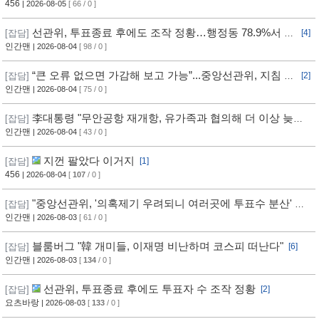
ㅋㅋㅋ
456
| 2026-08-05
[ 66 / 0 ]
선관위, 투표종료 후에도 조작 정황…행정동 78.9%서 오
[잡담]
[4]
차 발생
인간맨
| 2026-08-04
[ 98 / 0 ]
“큰 오류 없으면 가감해 보고 가능”...중앙선관위, 지침 정
[잡담]
[2]
황
인간맨
| 2026-08-04
[ 75 / 0 ]
李대통령 "무안공항 재개항, 유가족과 협의해 더 이상 늦추
[잡담]
지 말아야"
인간맨
| 2026-08-04
[ 43 / 0 ]
지껀 팔았다 이거지
[잡담]
[1]
456
| 2026-08-04
[
107
/ 0 ]
"중앙선관위, '의혹제기 우려되니 여러곳에 투표수 분산' 지
[잡담]
침"
인간맨
| 2026-08-03
[ 61 / 0 ]
블룸버그 "韓 개미들, 이재명 비난하며 코스피 떠난다"
[잡담]
[6]
인간맨
| 2026-08-03
[
134
/ 0 ]
선관위, 투표종료 후에도 투표자 수 조작 정황
[잡담]
[2]
요츠바랑
| 2026-08-03
[
133
/ 0 ]