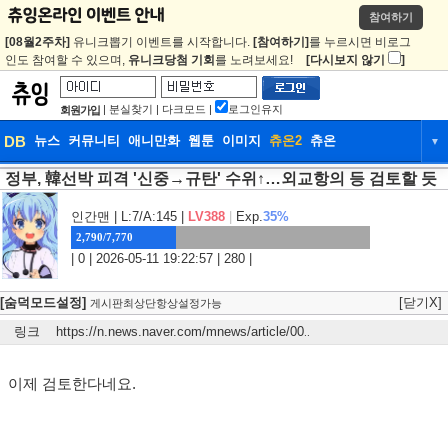
참여하기
[08월2주차]
유니크뽑기 이벤트를 시작합니다.
[참여하기]
를 누르시면 비로그
인도 참여할 수 있으며,
유니크당첨 기회
를 노려보세요!
[다시보지 않기
]
|
분실찾기
|
다크모드
|
로그인유지
회원가입
DB
뉴스
커뮤니티
애니만화
웹툰
이미지
츄온2
츄온
▼
정부, 韓선박 피격 '신중→규탄' 수위↑…외교항의 등 검토할 듯
DB
뉴스
커뮤니티
애니만화
웹툰
이미지
츄온2
츄온
인간맨
| L:7/A:145 |
LV388
|
Exp.
35%
2,790/7,770
| 0 | 2026-05-11 19:22:57 | 280 |
[숨덕모드설정]
[닫기X]
게시판최상단항상설정가능
링크
https://n.news.naver.com/mnews/article/00
..
이제 검토한다네요.