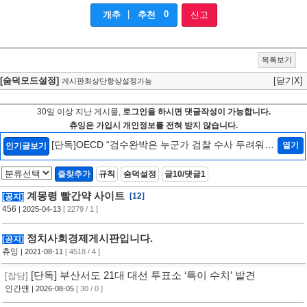
|
0
개추
추천
신고
목록보기
[숨덕모드설정]
[닫기X]
게시판최상단항상설정가능
30일 이상 지난 게시물,
로그인을 하시면 댓글작성이 가능합니다.
츄잉은 가입시 개인정보를 전혀 받지 않습니다.
[단독]OECD “검수완박은 누군가 검찰 수사 두려워하
열기
인기글보기
는 것…韓정부에 엄중 경고안 낼 수도”[인터뷰/법조
Zoom In]
[2]
즐찾추가
규칙
숨덕설정
글10/댓글1
계몽령 빨간약 사이트
[12]
[공지]
456
| 2025-04-13
[ 2279 / 1 ]
정치사회경제게시판입니다.
[공지]
츄잉
| 2021-08-11
[ 4518 / 4 ]
[단독] 부산서도 21대 대선 투표소 ‘특이 수치’ 발견
[잡담]
인간맨
| 2026-08-05
[ 30 / 0 ]