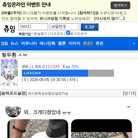
참여하기
[08월2주차]
유니크뽑기 이벤트를 시작합니다.
[참여하기]
를 누르시면 비로그
인도 참여할 수 있으며,
유니크당첨 기회
를 노려보세요!
[다시보지 않기
]
|
분실찾기
|
다크모드
|
로그인유지
회원가입
DB
뉴스
커뮤니티
애니만화
웹툰
이미지
츄온2
츄온
▼
찢두환 ㅅㅂ
DB
뉴스
커뮤니티
애니만화
웹툰
이미지
츄온2
츄온
456
| L:0/A:0 |
LV145
|
Exp.
72%
2,114/2,910
| 0 | 2026-06-05 19:30:56 | 476 |
[숨덕모드설정]
[닫기X]
게시판최상단항상설정가능