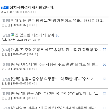
정치사회경제게시판입니다.
[공지]
츄잉
| 2021-08-11
[ 4523 / 4 ]
전대 앞둔 민주 당원 1.7만명 개인정보 유출…해킹 피해 11
[잡담]
개월 동안 몰랐다
인간맨
| 2026-08-07
[ 10 / 0 ]
집 없으면 버스에서 살아
[잡담]
[2]
Asterisk★
| 2026-08-07
[ 29 / 0 ]
대법, ‘민주당 돈봉투 살포’ 송영길 전 보좌관 징역형 확
[잡담]
[4]
정
인간맨
| 2026-08-06
[
116
/ 2 ]
[단독] UFS서 '한국군 사령관 주도 훈련' 올해도 안 한
[잡담]
[2]
다... 美, 전작권 전환 신중 기류
인간맨
| 2026-08-06
[ 48 / 0 ]
[단독] 경찰→중수청 의무통보 '약 58만 개'…"수사 지연"
[잡담]
[2]
반발
인간맨
| 2026-08-06
[ 47 / 0 ]
[단독] '軍 전용' AI에 "대한민국 주적은?" 물었더니…"정
[잡담]
[6]
치적 사안이라 답변 제한"
인간맨
| 2026-08-06
[ 86 / 0 ]
[천지일보 여론조사] 국민 51.9% “이재명 대통령 재판 재
[잡담]
[2]