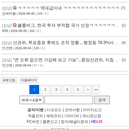
ㅋㅋㅋㅋㅋ 역대급이네 ㅋㅋㅋㅋㅋㅋㅋㅋㅋㅋㅋㅋㅋ
[잡담]
[7]
군세마왕
| 2026-08-05
[
143
/ 0 ]
블룸버그, 한국 투자 부적합 국가 선정ㅋㅋㅋㅋㅋㅋㅋ
[잡담]
[1]
ㅋㅋㅋ
456
| 2026-08-05
[
102
/ 0 ]
선관위, 투표종료 후에도 조작 정황…행정동 78.9%서 오
[잡담]
[4]
차 발생
인간맨
| 2026-08-04
[
120
/ 0 ]
“큰 오류 없으면 가감해 보고 가능”...중앙선관위, 지침 정
[잡담]
[2]
황
인간맨
| 2026-08-04
[ 97 / 0 ]
새로고침
다음페이지
1
2
3
4
5
>
>>
검색
제목+내용
공지/이벤
|
다크모드
|
건의사항
|
이미지신고
작품건의
|
캐릭건의
|
기타디비
|
게시판신청
PC버전
|
클론신고
|
정지/패널티문의
|
H
E
L
I
X