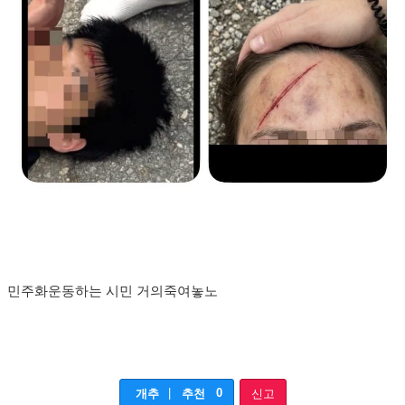
민주화운동하는 시민 거의죽여놓노
|
0
개추
추천
신고