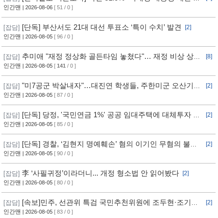
개 필요”
인간맨
| 2026-08-06
[ 51 / 0 ]
[단독] 부산서도 21대 대선 투표소 ‘특이 수치’ 발견
[잡담]
[2]
인간맨
| 2026-08-05
[ 96 / 0 ]
추미애 "재정 정상화 골든타임 놓쳤다"… 재정 비상 상황
[잡담]
[8]
선언
인간맨
| 2026-08-05
[
141
/ 0 ]
"미7공군 박살내자"…대진연 학생들, 주한미군 오산기지
[잡담]
[2]
무단침입 [영상]
인간맨
| 2026-08-05
[ 87 / 0 ]
[단독] 당정, '국민연금 1%' 공공 임대주택에 대체투자 검
[잡담]
[2]
토
인간맨
| 2026-08-05
[ 85 / 0 ]
[단독] 경찰, ‘김현지 명예훼손’ 혐의 이기인 무혐의 불송
[잡담]
[2]
치
인간맨
| 2026-08-05
[ 90 / 0 ]
李 ‘사필귀정’이라더니... 개정 형소법 안 읽어봤다
[잡담]
[2]
인간맨
| 2026-08-05
[ 80 / 0 ]
[속보]민주, 선관위 특검 국민추천위원에 조두현·조기연
[잡담]
[2]
변호사, 하상응 교수 추천
인간맨
| 2026-08-05
[ 83 / 0 ]