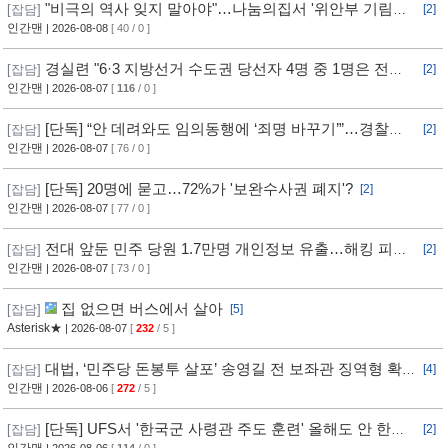
"비극의 역사 잊지 말아야"…나눔의집서 '위안부 기림의
[잡담]
[2]
날' 행사
인간맨
| 2026-08-08
[ 40 / 0 ]
경실련 "6·3 지방선거 수도권 당선자 4명 중 1명은 전과
[잡담]
[2]
자"
인간맨
| 2026-08-07
[
116
/ 0 ]
[단독] “안 데려와도 임의동행에 ‘죄명 바꾸기’”…경찰서
[잡담]
[2]
조직적 개입?
인간맨
| 2026-08-07
[ 76 / 0 ]
[단독] 20명에 묻고…72%가 '보완수사권 폐지'?
[잡담]
[2]
인간맨
| 2026-08-07
[ 77 / 0 ]
전대 앞둔 민주 당원 1.7만명 개인정보 유출…해킹 피해
[잡담]
[2]
11개월 동안 몰랐다
인간맨
| 2026-08-07
[ 73 / 0 ]
집 없으면 버스에서 살아
[잡담]
[5]
Asterisk★
| 2026-08-07
[
232
/ 5 ]
대법, ‘민주당 돈봉투 살포’ 송영길 전 보좌관 징역형 확
[잡담]
[4]
정
인간맨
| 2026-08-06
[
272
/ 5 ]
[단독] UFS서 '한국군 사령관 주도 훈련' 올해도 안 한
[잡담]
[2]