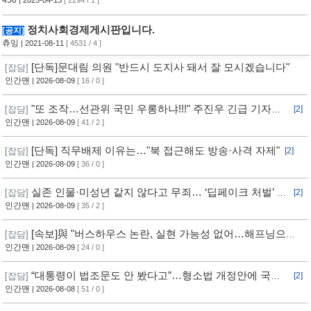
456
| 2025-04-13
[ 2294 / 1 ]
정치사회경제게시판입니다.
[공지]
츄잉
| 2021-08-11
[ 4531 / 4 ]
[단독]문대림 의원 "반드시 도지사 돼서 잘 모시겠습니다"
[잡담]
인간맨
| 2026-08-09
[ 16 / 0 ]
"또 조작…선관위 국민 우롱하냐!!!" 주진우 긴급 기자회
[잡담]
[2]
견 [현장영상] / 채널A
인간맨
| 2026-08-09
[ 41 / 2 ]
[단독] 직무배제 이유는…"북 접근해도 방송·사격 자제"
[잡담]
[2]
인간맨
| 2026-08-09
[ 36 / 0 ]
실존 인물·미성년 같지 않다고 무죄… ‘딥페이크 처벌’ 구
[잡담]
[2]
멍
인간맨
| 2026-08-09
[ 35 / 2 ]
[속보]與 "버스하우스 논란, 실현 가능성 없어…해프닝으로
[잡담]
봐달라"
인간맨
| 2026-08-09
[ 24 / 0 ]
“대통령이 법조문도 안 봤다고”…형소법 개정안에 국힘
[잡담]
[2]
반발 심화
인간맨
| 2026-08-08
[ 51 / 0 ]