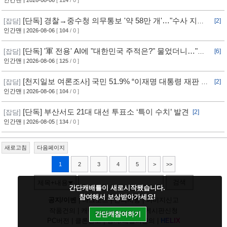
다... 美, 전작권 전환 신중 기류
인간맨
| 2026-08-06
[
114
/ 0 ]
[단독] 경찰→중수청 의무통보 '약 58만 개'…"수사 지연"
[잡담]
[2]
반발
인간맨
| 2026-08-06
[
104
/ 0 ]
[단독] '軍 전용' AI에 "대한민국 주적은?" 물었더니…"정
[잡담]
[6]
치적 사안이라 답변 제한"
인간맨
| 2026-08-06
[
125
/ 0 ]
[천지일보 여론조사] 국민 51.9% “이재명 대통령 재판 재
[잡담]
[2]
개 필요”
인간맨
| 2026-08-06
[
104
/ 0 ]
[단독] 부산서도 21대 대선 투표소 ‘특이 수치’ 발견
[잡담]
[2]
인간맨
| 2026-08-05
[
134
/ 0 ]
새로고침
다음페이지
1
2
3
4
5
>
>>
검색
제목+내용
간단캐배틀이 새로시작됐습니다.
참여해서 보상받아가세요!
공지/이벤
|
다크모드
|
건의사항
|
이미지신고
작품건의
|
캐릭건의
|
기타디비
|
게시판신청
간단캐참여하기
PC버전
|
클론신고
|
정지/패널티문의
|
H
E
L
I
X