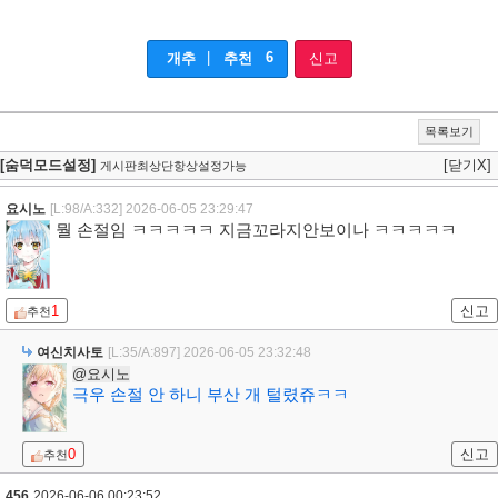
|
6
개추
추천
신고
목록보기
[숨덕모드설정]
[닫기X]
게시판최상단항상설정가능
요시노
[L:98/A:332]
2026-06-05 23:29:47
뭘 손절임 ㅋㅋㅋㅋㅋ 지금꼬라지안보이나 ㅋㅋㅋㅋㅋ
1
신고
추천
여신치사토
[L:35/A:897]
2026-06-05 23:32:48
@요시노
극우 손절 안 하니 부산 개 털렸쥬ㅋㅋ
0
신고
추천
456
2026-06-06 00:23:52