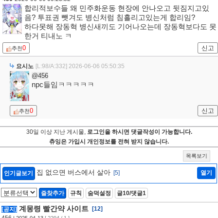
합리적보수들 왜 민주화운동 현장에 안나오고 뒷짐지고있
음? 투표권 뺏겨도 병신처럼 침흘리고있는게 합리임?
하다못해 장동혁 병신새끼도 기어나오는데 장동혁보다도 못
한거 티내노 ㅋ
0
신고
추천
요시노
[L:98/A:332]
2026-06-06 05:50:35
@456
npc들임ㅋㅋㅋㅋㅋ
0
신고
추천
30일 이상 지난 게시물,
로그인을 하시면 댓글작성이 가능합니다.
츄잉은 가입시 개인정보를 전혀 받지 않습니다.
목록보기
집 없으면 버스에서 살아
[5]
열기
인기글보기
즐찾추가
규칙
숨덕설정
글10/댓글1
계몽령 빨간약 사이트
[12]
[공지]