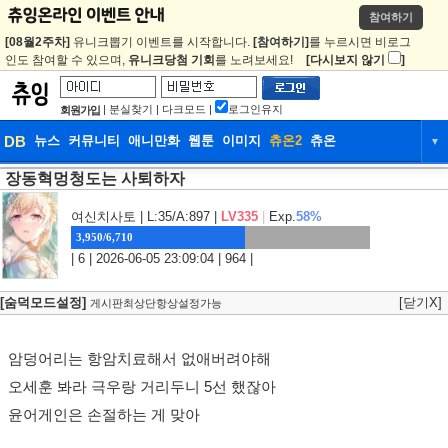
참여하기
[08월2주차]
유니크뽑기 이벤트를 시작합니다.
[참여하기]
를 누르시면 비로그
인도 참여할 수 있으며,
유니크당첨 기회
를 노려보세요!
[다시보지 않기
]
|
분실찾기
|
다크모드
|
로그인유지
회원가입
DB
뉴스
커뮤니티
애니만화
웹툰
이미지
츄온2
츄온
▼
장동혁멍청도는 사퇴하자
DB
뉴스
커뮤니티
애니만화
웹툰
이미지
츄온2
츄온
여신치사토
| L:35/A:897 |
LV335
|
Exp.
58%
3,950/6,710
| 6 | 2026-06-05 23:09:04 | 964 |
[숨덕모드설정]
[닫기X]
게시판최상단항상설정가능
암덩어리는 항암치료해서 없애버려야해
오세훈 봐라 극우랑 거리두니 5선 했잖아
윤어게인은 손절하는 게 맞아