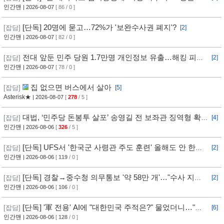
조직적 개입?
인간맨
| 2026-08-07
[ 86 / 0 ]
[단독] 20명에 묻고…72%가 '보완수사권 폐지'?
[잡담]
[2]
인간맨
| 2026-08-07
[ 82 / 0 ]
전대 앞둔 민주 당원 1.7만명 개인정보 유출…해킹 피해
[잡담]
[2]
11개월 동안 몰랐다
인간맨
| 2026-08-07
[ 78 / 0 ]
집 없으면 버스에서 살아
[잡담]
[5]
Asterisk★
| 2026-08-07
[
278
/ 5 ]
대법, ‘민주당 돈봉투 살포’ 송영길 전 보좌관 징역형 확
[잡담]
[4]
정
인간맨
| 2026-08-06
[
326
/ 5 ]
[단독] UFS서 '한국군 사령관 주도 훈련' 올해도 안 한
[잡담]
[2]
다... 美, 전작권 전환 신중 기류
인간맨
| 2026-08-06
[
119
/ 0 ]
[단독] 경찰→중수청 의무통보 '약 58만 개'…"수사 지연"
[잡담]
[2]
반발
인간맨
| 2026-08-06
[
106
/ 0 ]
[단독] '軍 전용' AI에 "대한민국 주적은?" 물었더니…"정
[잡담]
[6]
치적 사안이라 답변 제한"
인간맨
| 2026-08-06
[
128
/ 0 ]