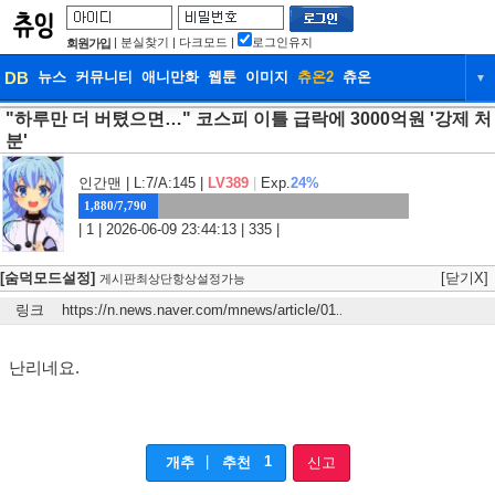
|
분실찾기
|
다크모드
|
로그인유지
회원가입
DB
뉴스
커뮤니티
애니만화
웹툰
이미지
츄온2
츄온
▼
"하루만 더 버텼으면…" 코스피 이틀 급락에 3000억원 '강제 처
DB
뉴스
커뮤니티
애니만화
분'
웹툰
이미지
츄온2
츄온
인간맨
| L:7/A:145 |
LV389
|
Exp.
24%
1,880/7,790
| 1 | 2026-06-09 23:44:13 | 335 |
[숨덕모드설정]
[닫기X]
게시판최상단항상설정가능
링크
https://n.news.naver.com/mnews/article/01
..
난리네요.
|
1
개추
추천
신고