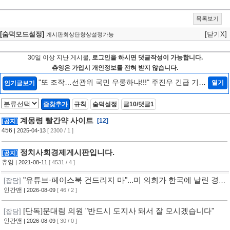
목록보기
[숨덕모드설정]
[닫기X]
게시판최상단항상설정가능
30일 이상 지난 게시물,
로그인을 하시면 댓글작성이 가능합니다.
츄잉은 가입시 개인정보를 전혀 받지 않습니다.
"또 조작…선관위 국민 우롱하냐!!!" 주진우 긴급 기자
열기
인기글보기
회견 [현장영상] / 채널A
[3]
즐찾추가
규칙
숨덕설정
글10/댓글1
계몽령 빨간약 사이트
[12]
[공지]
456
| 2025-04-13
[ 2300 / 1 ]
정치사회경제게시판입니다.
[공지]
츄잉
| 2021-08-11
[ 4531 / 4 ]
"유튜브·페이스북 건드리지 마"...미 의회가 한국에 날린 경
[잡담]
고 [자막뉴스]
인간맨
| 2026-08-09
[ 46 / 2 ]
[단독]문대림 의원 "반드시 도지사 돼서 잘 모시겠습니다"
[잡담]
인간맨
| 2026-08-09
[ 30 / 0 ]