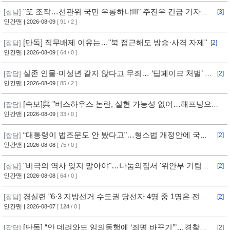
"또 조작…선관위 국민 우롱하냐!!!" 주진우 긴급 기자회
[잡담]
[3]
견 [현장영상] / 채널A
인간맨
| 2026-08-09
[ 91 / 2 ]
[단독] 직무배제 이유는…"북 접근해도 방송·사격 자제"
[잡담]
[2]
인간맨
| 2026-08-09
[ 64 / 0 ]
실존 인물·미성년 같지 않다고 무죄… ‘딥페이크 처벌’ 구
[잡담]
[2]
멍
인간맨
| 2026-08-09
[ 85 / 2 ]
[속보]與 "버스하우스 논란, 실현 가능성 없어…해프닝으로
[잡담]
봐달라"
인간맨
| 2026-08-09
[ 33 / 0 ]
“대통령이 법조문도 안 봤다고”…형소법 개정안에 국힘
[잡담]
[2]
반발 심화
인간맨
| 2026-08-08
[ 75 / 0 ]
"비극의 역사 잊지 말아야"…나눔의집서 '위안부 기림의
[잡담]
[2]
날' 행사
인간맨
| 2026-08-08
[ 64 / 0 ]
경실련 "6·3 지방선거 수도권 당선자 4명 중 1명은 전과
[잡담]
[2]
자"
인간맨
| 2026-08-07
[
124
/ 0 ]
[단독] “안 데려와도 임의동행에 ‘죄명 바꾸기’”…경찰서
[잡담]
[2]