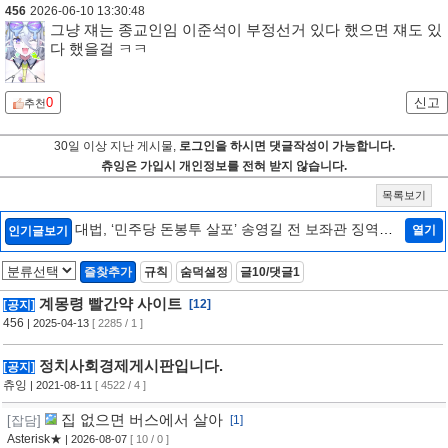
456
2026-06-10 13:30:48
그냥 쟤는 종교인임 이준석이 부정선거 있다 했으면 쟤도 있
다 했을걸 ㅋㅋ
0
신고
추천
30일 이상 지난 게시물,
로그인을 하시면 댓글작성이 가능합니다.
츄잉은 가입시 개인정보를 전혀 받지 않습니다.
목록보기
대법, ‘민주당 돈봉투 살포’ 송영길 전 보좌관 징역형
열기
인기글보기
확정
[3]
즐찾추가
규칙
숨덕설정
글10/댓글1
계몽령 빨간약 사이트
[12]
[공지]
456
| 2025-04-13
[ 2285 / 1 ]
정치사회경제게시판입니다.
[공지]
츄잉
| 2021-08-11
[ 4522 / 4 ]
집 없으면 버스에서 살아
[잡담]
[1]
Asterisk★
| 2026-08-07
[ 10 / 0 ]