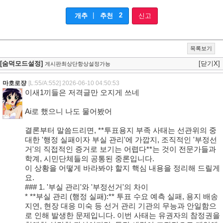
|
2
개추
추천
신고
목록보기
[숨덕모드설정]
[닫기X]
게시판최상단항상설정가능
마호로쟝
[L:55/A:552]
2026-06-10 04:50:53
이새1끼들은 저격글만 오지게 쓰네
Ai로 했으니 나도 물어봤어
결론부터 말씀드리면, **투표용지 부족 사태는 선관위의 중
대한 '행정 실패이자 부실 관리'에 가깝지, 조직적인 '부정선
거'의 직접적인 증거로 보기는 어렵다**는 것이 전문가들과
학계, 시민단체들의 공통된 중론입니다.
이 상황을 어떻게 바라봐야 할지 핵심 내용을 정리해 드릴게
요.
### 1. '부실 관리'와 '부정선거'의 차이
* **부실 관리 (행정 실패):** 투표 수요 예측 실패, 용지 배송
지연, 현장 대응 미숙 등 선거 관리 기관의 무능과 안일함으
로 인해 발생한 문제입니다. 이번 사태는 유권자의 참정권을