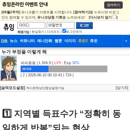
참여하기
[08월2주차]
유니크뽑기 이벤트를 시작합니다.
[참여하기]
를 누르시면 비로그
인도 참여할 수 있으며,
유니크당첨 기회
를 노려보세요!
[다시보지 않기
]
|
분실찾기
|
다크모드
|
로그인유지
회원가입
DB
뉴스
커뮤니티
애니만화
웹툰
이미지
츄온2
츄온
▼
누가 부정을 이렇게 해
DB
뉴스
커뮤니티
애니만화
웹툰
이미지
츄온2
츄온
파피용용
| L:0/A:0 |
LV5
|
Exp.
32%
36/110
| 2 | 2026-06-10 00:10:41 | 724 |
[숨덕모드설정]
[닫기X]
게시판최상단항상설정가능
1️⃣ 지역별 득표수가 “정확히 동
일하게 반복”되는 현상