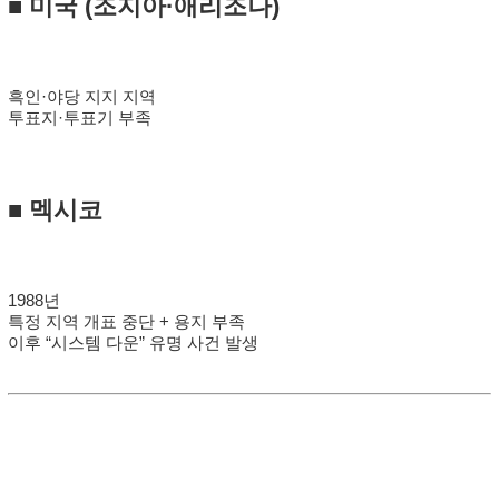
■
미국
(조지아·애리조나)
흑인·야당 지지 지역
투표지·투표기 부족
■
멕시코
1988년
특정 지역 개표 중단 + 용지 부족
이후 “시스템 다운” 유명 사건 발생