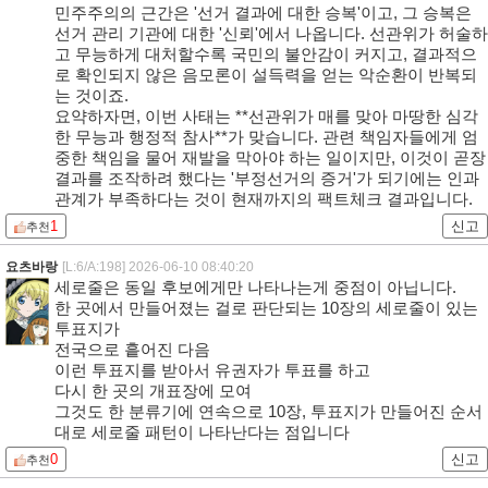
민주주의의 근간은 '선거 결과에 대한 승복'이고, 그 승복은
선거 관리 기관에 대한 '신뢰'에서 나옵니다. 선관위가 허술하
고 무능하게 대처할수록 국민의 불안감이 커지고, 결과적으
로 확인되지 않은 음모론이 설득력을 얻는 악순환이 반복되
는 것이죠.
요약하자면, 이번 사태는 **선관위가 매를 맞아 마땅한 심각
한 무능과 행정적 참사**가 맞습니다. 관련 책임자들에게 엄
중한 책임을 물어 재발을 막아야 하는 일이지만, 이것이 곧장
결과를 조작하려 했다는 '부정선거의 증거'가 되기에는 인과
관계가 부족하다는 것이 현재까지의 팩트체크 결과입니다.
1
신고
추천
요츠바랑
[L:6/A:198]
2026-06-10 08:40:20
세로줄은 동일 후보에게만 나타나는게 중점이 아닙니다.
한 곳에서 만들어졌는 걸로 판단되는 10장의 세로줄이 있는
투표지가
전국으로 흩어진 다음
이런 투표지를 받아서 유권자가 투표를 하고
다시 한 곳의 개표장에 모여
그것도 한 분류기에 연속으로 10장, 투표지가 만들어진 순서
대로 세로줄 패턴이 나타난다는 점입니다
0
신고
추천