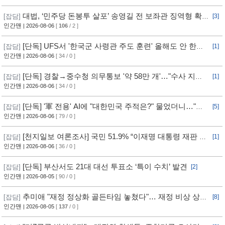
대법, ‘민주당 돈봉투 살포’ 송영길 전 보좌관 징역형 확
[잡담]
[3]
정
인간맨
| 2026-08-06
[
106
/ 2 ]
[단독] UFS서 '한국군 사령관 주도 훈련' 올해도 안 한
[잡담]
[1]
다... 美, 전작권 전환 신중 기류
인간맨
| 2026-08-06
[ 34 / 0 ]
[단독] 경찰→중수청 의무통보 '약 58만 개'…"수사 지연"
[잡담]
[1]
반발
인간맨
| 2026-08-06
[ 34 / 0 ]
[단독] '軍 전용' AI에 "대한민국 주적은?" 물었더니…"정
[잡담]
[5]
치적 사안이라 답변 제한"
인간맨
| 2026-08-06
[ 79 / 0 ]
[천지일보 여론조사] 국민 51.9% “이재명 대통령 재판 재
[잡담]
[1]
개 필요”
인간맨
| 2026-08-06
[ 36 / 0 ]
[단독] 부산서도 21대 대선 투표소 ‘특이 수치’ 발견
[잡담]
[2]
인간맨
| 2026-08-05
[ 90 / 0 ]
추미애 "재정 정상화 골든타임 놓쳤다"… 재정 비상 상황
[잡담]
[8]
선언
인간맨
| 2026-08-05
[
137
/ 0 ]