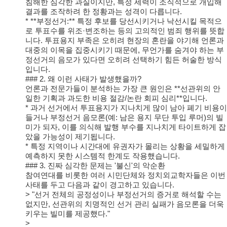
침해한 심각한 과실이지만, 특정 세력이 조직적으로 개입해
결과를 조작하려 한 정황과는 성격이 다릅니다.
* **부정선거:** 특정 후보를 당선시키거나 낙선시킬 목적으
로 투표수를 위조·변조하는 등의 고의적인 범죄 행위를 뜻합
니다. 투표용지 부족은 오히려 현장의 혼란을 야기해 언론과
대중의 이목을 집중시키기 때문에, 무언가를 숨겨야 하는 부
정선거의 음모가 있다면 오히려 선택하기 힘든 허술한 방식
입니다.
### 2. 왜 이런 사태가 발생했을까?
언론과 전문가들이 분석하는 가장 큰 원인은 **선관위의 안
일한 기획과 과도한 비용 절감/논란 회피 심리**입니다.
* 과거 선거에서 투표용지가 지나치게 많이 남아 폐기 비용이
들거나 부정선거 음모론(예: 남은 용지 무단 투입 루머)의 빌
미가 되자, 이를 의식해 발행 부수를 지나치게 타이트하게 잡
았을 가능성이 제기됩니다.
* 특정 지역이나 시간대에 유권자가 몰리는 상황을 세밀하게
예측하지 못한 시스템적 한계도 작용했습니다.
### 3. 진짜 심각한 문제는 '불신'의 악순환
참여연대를 비롯한 여러 시민단체와 정치외교학자들은 이번
사태를 두고 다음과 같이 경고하고 있습니다.
> "선거 전체의 공정성이나 부정선거의 증거로 해석할 수는
없지만, 선관위의 치명적인 선거 관리 실패가 음모론을 더욱
키우는 빌미를 제공했다."
>