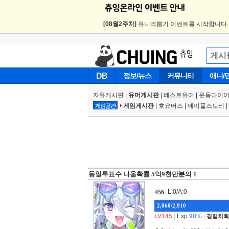
[08월2주차]
유니크뽑기 이벤트를 시작합니다
DB
정보/뉴스
커뮤니티
애니/
자유게시판
|
유머게시판
|
베스트유머
|
운동다이어
게임게시판
|
호요버스
|
메이플스토리
|
게임공간
동일투표수 나올확률 5억9천만분의 1
|
L:0/A:0
456
2,860/2,910
LV145
|
Exp.
98%
|
경험치획