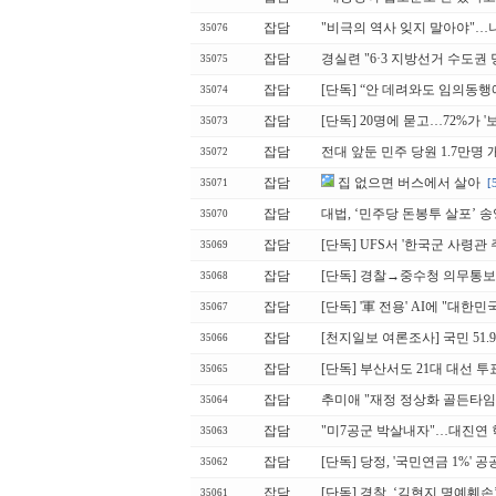
잡담
"비극의 역사 잊지 말아야"…
35076
잡담
경실련 "6·3 지방선거 수도권 
35075
잡담
[단독] “안 데려와도 임의동행
35074
잡담
[단독] 20명에 묻고…72%가 
35073
잡담
전대 앞둔 민주 당원 1.7만명
35072
잡담
집 없으면 버스에서 살아
[
35071
잡담
대법, ‘민주당 돈봉투 살포’ 
35070
잡담
[단독] UFS서 '한국군 사령관 
35069
잡담
[단독] 경찰→중수청 의무통보 '
35068
잡담
[단독] '軍 전용' AI에 "대
35067
잡담
[천지일보 여론조사] 국민 51.
35066
잡담
[단독] 부산서도 21대 대선 투
35065
잡담
추미애 "재정 정상화 골든타임
35064
잡담
"미7공군 박살내자"…대진연 
35063
잡담
[단독] 당정, '국민연금 1%'
35062
잡담
[단독] 경찰, ‘김현지 명예훼
35061