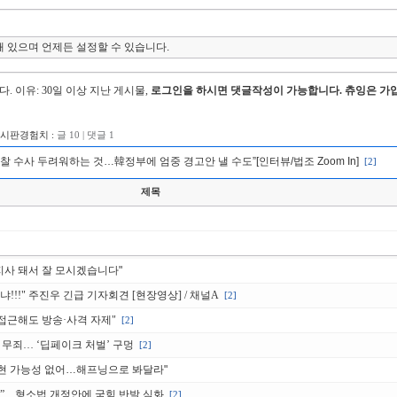
 있으며 언제든 설정할 수 있습니다.
다.
이유: 30일 이상 지난 게시물,
로그인을 하시면 댓글작성이 가능합니다. 츄잉은 가입
게시판경험치 :
글 10 | 댓글 1
찰 수사 두려워하는 것…韓정부에 엄중 경고안 낼 수도”[인터뷰/법조 Zoom In]
[2]
제목
지사 돼서 잘 모시겠습니다"
!!!" 주진우 긴급 기자회견 [현장영상] / 채널A
[2]
 접근해도 방송·사격 자제"
[2]
 무죄… ‘딥페이크 처벌’ 구멍
[2]
 실현 가능성 없어…해프닝으로 봐달라"
”…형소법 개정안에 국힘 반발 심화
[2]