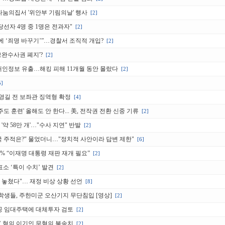
나눔의집서 '위안부 기림의날' 행사
[2]
당선자 4명 중 1명은 전과자"
[2]
에 ‘죄명 바꾸기’”…경찰서 조직적 개입?
[2]
'보완수사권 폐지'?
[2]
 개인정보 유출…해킹 피해 11개월 동안 몰랐다
[2]
5]
송영길 전 보좌관 징역형 확정
[4]
주도 훈련' 올해도 안 한다... 美, 전작권 전환 신중 기류
[2]
약 58만 개'…"수사 지연" 반발
[2]
한민국 주적은?" 물었더니…"정치적 사안이라 답변 제한"
[6]
9% “이재명 대통령 재판 재개 필요”
[2]
표소 ‘특이 수치’ 발견
[2]
 놓쳤다"… 재정 비상 상황 선언
[8]
학생들, 주한미군 오산기지 무단침입 [영상]
[2]
 공공 임대주택에 대체투자 검토
[2]
손’ 혐의 이기인 무혐의 불송치
[2]