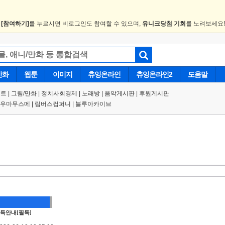
.
[참여하기]
를 누르시면 비로그인도 참여할 수 있으며,
유니크당첨 기회
를 노려보세요
만화
웹툰
이미지
츄잉온라인
츄잉온라인2
도움말
트 |
그림/만화
|
정치사회경제
|
노래방
|
음악게시판
|
후원게시판
우마무스메
|
림버스컴퍼니
|
블루아카이브
득안내[필독]