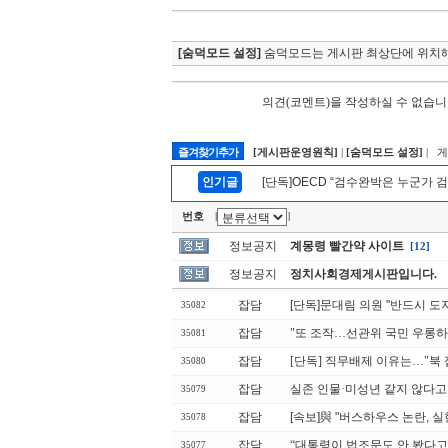
[숨덕모드 설정]
숨덕모드는 게시판 최상단에 위치해
의견(코멘트)을 작성하실 수 없습니
즐겨찾기추가
[게시판운영원칙]
|
[숨덕모드 설정]
| 
인기글
[단독]OECD “검수완박은 누군가 검
번호
|
|
정보공지
계몽령 빨간약 사이트
[12]
정보공지
정치사회경제게시판입니다.
잡담
[단독]문대림 의원 "반드시 도
35082
잡담
"또 조작…선관위 국민 우롱하냐
35081
잡담
[단독] 직무배제 이유는…"북
35080
잡담
실존 인물·미성년 같지 않다고
35079
잡담
[속보]與 "버스하우스 논란,
35078
잡담
“대통령이 법조문도 안 봤다고
35077