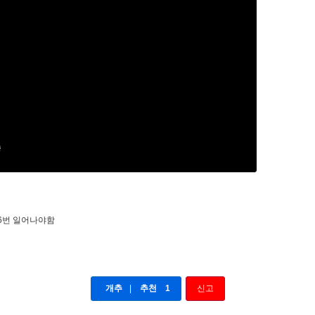
6번 일어나야함
개추
|
추천
1
신고