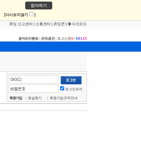
참여하기
!
[다시보지않기
]
츄잉 신고센터
|
소통센터
|
츄잉콘
|
다크모드
공지&이벤트
|
건의공간
|
로고신청
|
H
E
L
I
X
N
로그인유지
회원가입
|
분실찾기
|
회원가입규칙안내