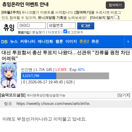
참여하기
[08월2주차]
유니크뽑기 이벤트를 시작합니다.
[참여하기]
를 누르시면 비로그
인도 참여할 수 있으며,
유니크당첨 기회
를 노려보세요!
[다시보지 않기
]
|
분실찾기
|
다크모드
|
로그인유지
회원가입
DB
뉴스
커뮤니티
애니만화
웹툰
이미지
츄온2
츄온
▼
대선 투표함서 총선 투표지 나왔다…선관위 "잔류물 원천 차단
DB
뉴스
커뮤니티
애니만화
어려워"
웹툰
이미지
츄온2
츄온
인간맨
| L:7/A:145 |
LV389
|
Exp.
40%
3,125/7,790
| 0 | 2026-06-17 19:48:45 | 628 |
[숨덕모드설정]
[닫기X]
게시판최상단항상설정가능
링크
https://weekly.chosun.com/news/articleVie
..
이래도 부정선거아니라고 이악물고 있네요.