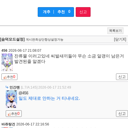
|
0
개추
추천
신고
목록보기
[숨덕모드설정]
[닫기X]
게시판최상단항상설정가능
456
2026-06-17 21:08:07
잔류물 이러고있네 씨발새끼들아 무슨 소금 알갱이 남은거
발견된줄 알겠다
0
신고
추천
인간맨
[L:7/A:145]
2026-06-17 21:52:49
@456
일도 제대로 안하는 거 티내네요.
0
신고
추천
바쥬랑건
2026-06-17 22:16:56