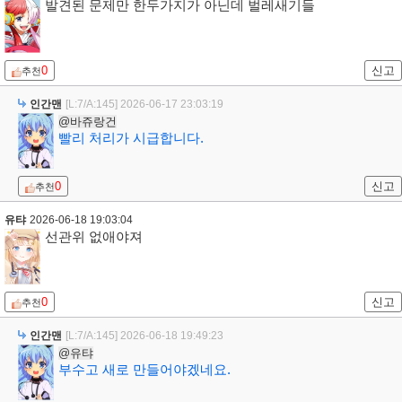
발견된 문제만 한두가지가 아닌데 벌레새기들
0
신고
추천
인간맨
[L:7/A:145]
2026-06-17 23:03:19
@바쥬랑건
빨리 처리가 시급합니다.
0
신고
추천
유탸
2026-06-18 19:03:04
선관위 없애야져
0
신고
추천
인간맨
[L:7/A:145]
2026-06-18 19:49:23
@유탸
부수고 새로 만들어야겠네요.