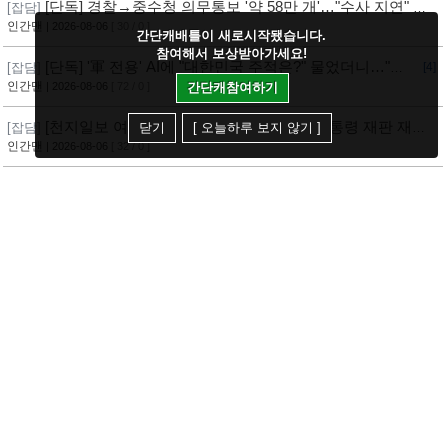
[단독] 경찰→중수청 의무통보 '약 58만 개'…"수사 지연" 반
[잡담]
발
인간맨
| 2026-08-06
[ 30 / 0 ]
간단캐배틀이 새로시작됐습니다.
참여해서 보상받아가세요!
[단독] '軍 전용' AI에 "대한민국 주적은?" 물었더니…"정
[잡담]
[4]
치적 사안이라 답변 제한"
인간맨
| 2026-08-06
[ 72 / 0 ]
간단캐참여하기
[천지일보 여론조사] 국민 51.9% “이재명 대통령 재판 재개
[잡담]
닫기
[ 오늘하루 보지 않기 ]
필요”
인간맨
| 2026-08-06
[ 32 / 0 ]
[단독] 부산서도 21대 대선 투표소 ‘특이 수치’ 발견
[잡담]
[2]
인간맨
| 2026-08-05
[ 86 / 0 ]
추미애 "재정 정상화 골든타임 놓쳤다"… 재정 비상 상황
[잡담]
[8]
선언
인간맨
| 2026-08-05
[
132
/ 0 ]
"미7공군 박살내자"…대진연 학생들, 주한미군 오산기지
[잡담]
[2]
무단침입 [영상]
인간맨
| 2026-08-05
[ 76 / 0 ]
[단독] 당정, '국민연금 1%' 공공 임대주택에 대체투자 검
[잡담]
[2]
토
인간맨
| 2026-08-05
[ 79 / 0 ]
[단독] 경찰, ‘김현지 명예훼손’ 혐의 이기인 무혐의 불송
[잡담]
[2]
치
인간맨
| 2026-08-05
[ 84 / 0 ]