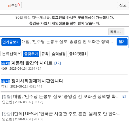
0
신고
추천
30일 이상 지난 게시물,
로그인을 하시면 댓글작성이 가능합니다.
츄잉은 가입시 개인정보를 전혀 받지 않습니다.
목록보기
대법, ‘민주당 돈봉투 살포’ 송영길 전 보좌관 징역형
열기
인기글보기
확정
[2]
즐찾추가
규칙
숨덕설정
글10/댓글1
계몽령 빨간약 사이트
[12]
[공지]
456
| 2025-04-13
[ 2284 / 1 ]
정치사회경제게시판입니다.
[공지]
츄잉
| 2021-08-11
[ 4521 / 4 ]
대법, ‘민주당 돈봉투 살포’ 송영길 전 보좌관 징역형 확
[잡담]
[2]
정
인간맨
| 2026-08-06
[ 92 / 2 ]
[단독] UFS서 '한국군 사령관 주도 훈련' 올해도 안 한다...
[잡담]
美, 전작권 전환 신중 기류
인간맨
| 2026-08-06
[ 28 / 0 ]