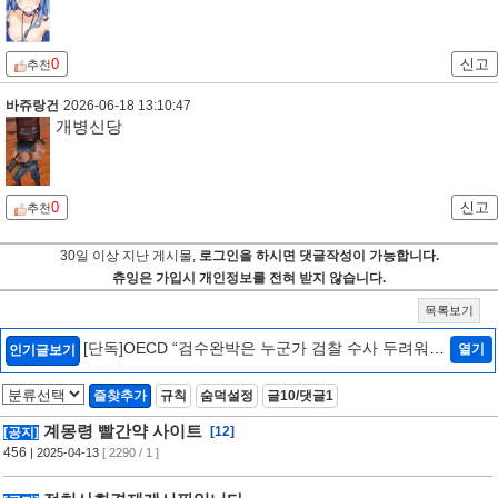
0
신고
추천
바쥬랑건
2026-06-18 13:10:47
개병신당
0
신고
추천
30일 이상 지난 게시물,
로그인을 하시면 댓글작성이 가능합니다.
츄잉은 가입시 개인정보를 전혀 받지 않습니다.
목록보기
[단독]OECD “검수완박은 누군가 검찰 수사 두려워하
열기
인기글보기
는 것…韓정부에 엄중 경고안 낼 수도”[인터뷰/법조
Zoom In]
[2]
즐찾추가
규칙
숨덕설정
글10/댓글1
계몽령 빨간약 사이트
[12]
[공지]
456
| 2025-04-13
[ 2290 / 1 ]