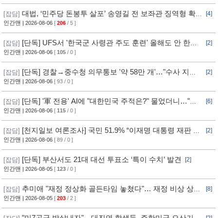
대법, ‘민주당 돈봉투 살포’ 송영길 전 보좌관 징역형 확
[잡담]
[4]
정
인간맨
| 2026-08-06
[
206
/ 5 ]
[단독] UFS서 '한국군 사령관 주도 훈련' 올해도 안 한
[잡담]
[2]
다... 美, 전작권 전환 신중 기류
인간맨
| 2026-08-06
[
105
/ 0 ]
[단독] 경찰→중수청 의무통보 '약 58만 개'…"수사 지연"
[잡담]
[2]
반발
인간맨
| 2026-08-06
[ 93 / 0 ]
[단독] '軍 전용' AI에 "대한민국 주적은?" 물었더니…"정
[잡담]
[6]
치적 사안이라 답변 제한"
인간맨
| 2026-08-06
[
115
/ 0 ]
[천지일보 여론조사] 국민 51.9% “이재명 대통령 재판 재
[잡담]
[2]
개 필요”
인간맨
| 2026-08-06
[ 89 / 0 ]
[단독] 부산서도 21대 대선 투표소 ‘특이 수치’ 발견
[잡담]
[2]
인간맨
| 2026-08-05
[
123
/ 0 ]
추미애 "재정 정상화 골든타임 놓쳤다"… 재정 비상 상황
[잡담]
[8]
선언
인간맨
| 2026-08-05
[
203
/ 2 ]
"미7공군 박살내자"…대진연 학생들, 주한미군 오산기지