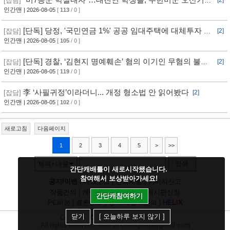
[잡담]
[2]
무단침입 [영상]
인간맨
| 2026-08-05
[
113
/ 0 ]
[단독] 당정, '국민연금 1%' 공공 임대주택에 대체투자 검
[잡담]
[2]
토
인간맨
| 2026-08-05
[
105
/ 0 ]
[단독] 경찰, ‘김현지 명예훼손’ 혐의 이기인 무혐의 불송
[잡담]
[2]
치
인간맨
| 2026-08-05
[
119
/ 0 ]
李 ‘사필귀정’이라더니... 개정 형소법 안 읽어봤다
[잡담]
[2]
인간맨
| 2026-08-05
[
102
/ 0 ]
새로고침
다음페이지
1
2
3
4
5
>
>>
검색
제목+내용
간단캐배틀이 새로시작됐습니다.
참여해서 보상받아가세요!
공지/이벤
|
다크모드
|
건의사항
|
이미지신고
작품건의
|
캐릭건의
|
기타디비
|
게시판신청
간단캐참여하기
PC버전
|
클론신고
|
정지/패널티문의
|
H
E
L
I
X
닫기
[ 오늘하루 보지 않기 ]
Copyright
CHUING
Communications.
All rights reserved. Mail to chuinghelp@gmail.com