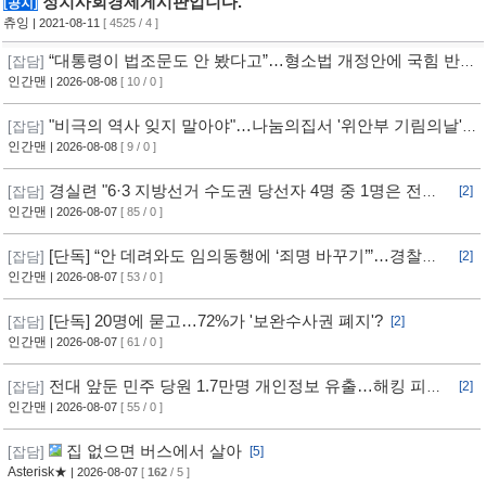
정치사회경제게시판입니다.
[공지]
츄잉
| 2021-08-11
[ 4525 / 4 ]
“대통령이 법조문도 안 봤다고”…형소법 개정안에 국힘 반발
[잡담]
심화
인간맨
| 2026-08-08
[ 10 / 0 ]
"비극의 역사 잊지 말아야"…나눔의집서 '위안부 기림의날'
[잡담]
행사
인간맨
| 2026-08-08
[ 9 / 0 ]
경실련 "6·3 지방선거 수도권 당선자 4명 중 1명은 전과
[잡담]
[2]
자"
인간맨
| 2026-08-07
[ 85 / 0 ]
[단독] “안 데려와도 임의동행에 ‘죄명 바꾸기’”…경찰서
[잡담]
[2]
조직적 개입?
인간맨
| 2026-08-07
[ 53 / 0 ]
[단독] 20명에 묻고…72%가 '보완수사권 폐지'?
[잡담]
[2]
인간맨
| 2026-08-07
[ 61 / 0 ]
전대 앞둔 민주 당원 1.7만명 개인정보 유출…해킹 피해
[잡담]
[2]
11개월 동안 몰랐다
인간맨
| 2026-08-07
[ 55 / 0 ]
집 없으면 버스에서 살아
[잡담]
[5]
Asterisk★
| 2026-08-07
[
162
/ 5 ]