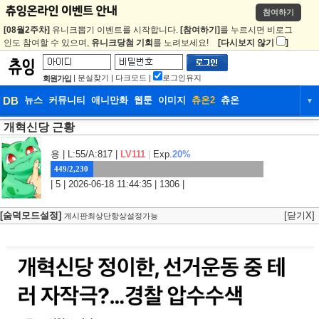
참여하기
[08월2주차]
유니크뽑기 이벤트를 시작합니다.
[참여하기]
를 누르시면 비로그
인도 참여할 수 있으며,
유니크당첨 기회
를 노려보세요!
[다시보지 않기
]
|
분실찾기
|
다크모드
|
로그인유지
회원가입
DB
뉴스
커뮤니티
애니만화
웹툰
이미지
츄온2
츄온
▼
개혁신당 근황
DB
뉴스
커뮤니티
애니만화
웹툰
이미지
츄온2
츄온
용
| L:55/A:817 |
LV111
|
Exp.
20%
449/2,230
| 5 | 2026-06-18 11:44:35 | 1306 |
[숨덕모드설정]
[닫기X]
게시판최상단항상설정가능