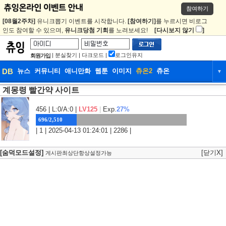
참여하기
[08월2주차]
유니크뽑기 이벤트를 시작합니다.
[참여하기]
를 누르시면 비로그
인도 참여할 수 있으며,
유니크당첨 기회
를 노려보세요!
[다시보지 않기
]
|
분실찾기
|
다크모드
|
로그인유지
회원가입
DB
뉴스
커뮤니티
애니만화
웹툰
이미지
츄온2
츄온
▼
계몽령 빨간약 사이트
DB
뉴스
커뮤니티
애니만화
웹툰
이미지
츄온2
츄온
456
| L:0/A:0 |
LV125
|
Exp.
27%
696/2,510
| 1 | 2025-04-13 01:24:01 | 2286 |
[숨덕모드설정]
[닫기X]
게시판최상단항상설정가능