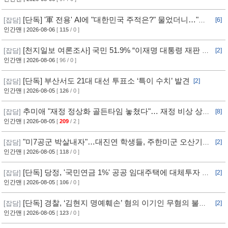
[단독] '軍 전용' AI에 "대한민국 주적은?" 물었더니…"정
[잡담]
[6]
치적 사안이라 답변 제한"
인간맨
| 2026-08-06
[
115
/ 0 ]
[천지일보 여론조사] 국민 51.9% “이재명 대통령 재판 재
[잡담]
[2]
개 필요”
인간맨
| 2026-08-06
[ 96 / 0 ]
[단독] 부산서도 21대 대선 투표소 ‘특이 수치’ 발견
[잡담]
[2]
인간맨
| 2026-08-05
[
126
/ 0 ]
추미애 "재정 정상화 골든타임 놓쳤다"… 재정 비상 상황
[잡담]
[8]
선언
인간맨
| 2026-08-05
[
209
/ 2 ]
"미7공군 박살내자"…대진연 학생들, 주한미군 오산기지
[잡담]
[2]
무단침입 [영상]
인간맨
| 2026-08-05
[
118
/ 0 ]
[단독] 당정, '국민연금 1%' 공공 임대주택에 대체투자 검
[잡담]
[2]
토
인간맨
| 2026-08-05
[
106
/ 0 ]
[단독] 경찰, ‘김현지 명예훼손’ 혐의 이기인 무혐의 불송
[잡담]
[2]
치
인간맨
| 2026-08-05
[
123
/ 0 ]