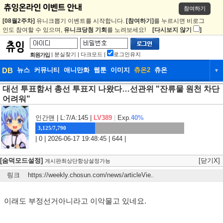
참여하기
[08월2주차]
유니크뽑기 이벤트를 시작합니다.
[참여하기]
를 누르시면 비로그
인도 참여할 수 있으며,
유니크당첨 기회
를 노려보세요!
[다시보지 않기
]
|
분실찾기
|
다크모드
|
로그인유지
회원가입
DB
뉴스
커뮤니티
애니만화
웹툰
이미지
츄온2
츄온
▼
대선 투표함서 총선 투표지 나왔다…선관위 "잔류물 원천 차단
DB
뉴스
커뮤니티
애니만화
어려워"
웹툰
이미지
츄온2
츄온
인간맨
| L:7/A:145 |
LV389
|
Exp.
40%
3,125/7,790
| 0 | 2026-06-17 19:48:45 | 644 |
[숨덕모드설정]
[닫기X]
게시판최상단항상설정가능
링크
https://weekly.chosun.com/news/articleVie
..
이래도 부정선거아니라고 이악물고 있네요.