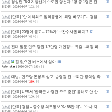
경실련 "6·3 지방선거 수도권 당선자 4명 중 1명은 전과
[잡담]
[2]
자"
인간맨
| 2026-08-07
[
102
/ 0 ]
[단독] “안 데려와도 임의동행에 ‘죄명 바꾸기’”…경찰서
[잡담]
[2]
조직적 개입?
인간맨
| 2026-08-07
[ 62 / 0 ]
[단독] 20명에 묻고…72%가 '보완수사권 폐지'?
[잡담]
[2]
인간맨
| 2026-08-07
[ 69 / 0 ]
전대 앞둔 민주 당원 1.7만명 개인정보 유출…해킹 피해
[잡담]
[2]
11개월 동안 몰랐다
인간맨
| 2026-08-07
[ 63 / 0 ]
집 없으면 버스에서 살아
[잡담]
[5]
Asterisk★
| 2026-08-07
[
193
/ 5 ]
대법, ‘민주당 돈봉투 살포’ 송영길 전 보좌관 징역형 확
[잡담]
[4]
정
인간맨
| 2026-08-06
[
229
/ 5 ]
[단독] UFS서 '한국군 사령관 주도 훈련' 올해도 안 한
[잡담]
[2]
다... 美, 전작권 전환 신중 기류
인간맨
| 2026-08-06
[
109
/ 0 ]
[단독] 경찰→중수청 의무통보 '약 58만 개'…"수사 지연"
[잡담]
[2]
반발
인간맨
| 2026-08-06
[ 97 / 0 ]