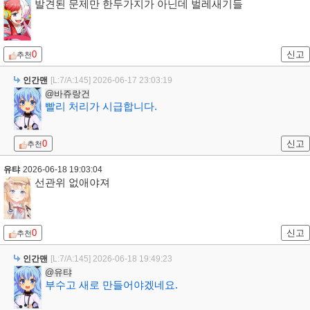
발견된 문제만 한두가지가 아닌데 벌레새기들
0
신고
추천
인간맨
[L:7/A:145]
2026-06-17 23:03:19
@바쥬랑건
빨리 처리가 시급합니다.
0
신고
추천
유탸
2026-06-18 19:03:04
선관위 없애야져
0
신고
추천
인간맨
[L:7/A:145]
2026-06-18 19:49:23
@유탸
부수고 새로 만들어야겠네요.