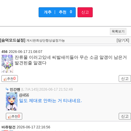
|
0
개추
추천
신고
목록보기
[숨덕모드설정]
[닫기X]
게시판최상단항상설정가능
456
2026-06-17 21:08:07
잔류물 이러고있네 씨발새끼들아 무슨 소금 알갱이 남은거
발견된줄 알겠다
0
신고
추천
인간맨
[L:7/A:145]
2026-06-17 21:52:49
@456
일도 제대로 안하는 거 티내네요.
0
신고
추천
바쥬랑건
2026-06-17 22:16:56