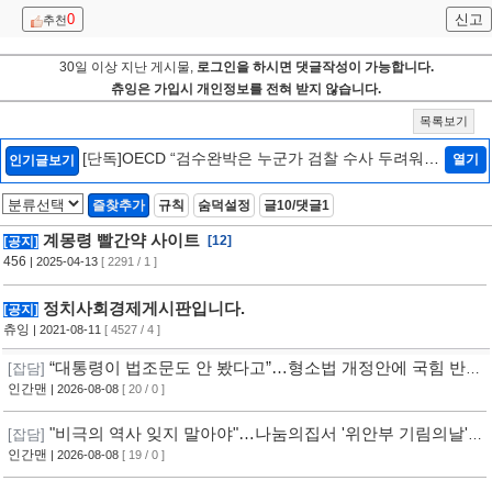
0
신고
추천
30일 이상 지난 게시물,
로그인을 하시면 댓글작성이 가능합니다.
츄잉은 가입시 개인정보를 전혀 받지 않습니다.
목록보기
[단독]OECD “검수완박은 누군가 검찰 수사 두려워하
열기
인기글보기
는 것…韓정부에 엄중 경고안 낼 수도”[인터뷰/법조
Zoom In]
[2]
즐찾추가
규칙
숨덕설정
글10/댓글1
계몽령 빨간약 사이트
[12]
[공지]
456
| 2025-04-13
[ 2291 / 1 ]
정치사회경제게시판입니다.
[공지]
츄잉
| 2021-08-11
[ 4527 / 4 ]
“대통령이 법조문도 안 봤다고”…형소법 개정안에 국힘 반발
[잡담]
심화
인간맨
| 2026-08-08
[ 20 / 0 ]
"비극의 역사 잊지 말아야"…나눔의집서 '위안부 기림의날'
[잡담]
행사
인간맨
| 2026-08-08
[ 19 / 0 ]