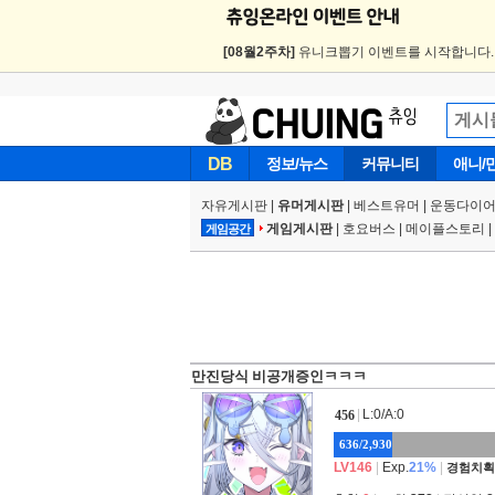
[08월2주차]
유니크뽑기 이벤트를 시작합니다
DB
정보/뉴스
커뮤니티
애니/
자유게시판
|
유머게시판
|
베스트유머
|
운동다이어
게임게시판
|
호요버스
|
메이플스토리
|
게임공간
만진당식 비공개증인ㅋㅋㅋ
|
L:0/A:0
456
636/2,930
LV146
|
Exp.
21%
|
경험치획