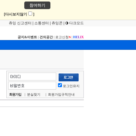
참여하기
!
[다시보지않기
]
츄잉 신고센터
|
소통센터
|
츄잉콘
|
다크모드
공지&이벤트
|
건의공간
|
로고신청
|
H
E
L
I
X
N
로그인유지
회원가입
|
분실찾기
|
회원가입규칙안내