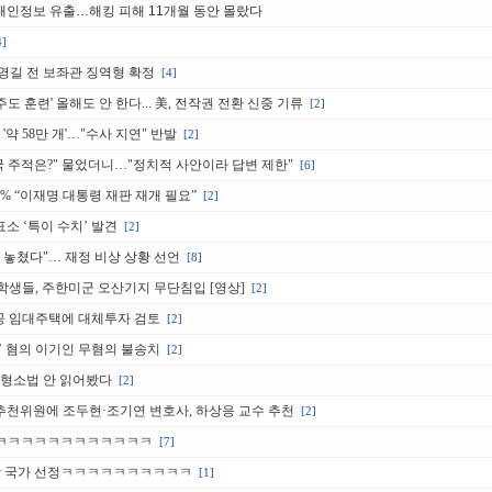
 개인정보 유출…해킹 피해 11개월 동안 몰랐다
4]
송영길 전 보좌관 징역형 확정
[4]
주도 훈련' 올해도 안 한다... 美, 전작권 전환 신중 기류
[2]
약 58만 개'…"수사 지연" 반발
[2]
한민국 주적은?" 물었더니…"정치적 사안이라 답변 제한"
[6]
9% “이재명 대통령 재판 재개 필요”
[2]
표소 ‘특이 수치’ 발견
[2]
 놓쳤다"… 재정 비상 상황 선언
[8]
학생들, 주한미군 오산기지 무단침입 [영상]
[2]
 공공 임대주택에 대체투자 검토
[2]
손’ 혐의 이기인 무혐의 불송치
[2]
정 형소법 안 읽어봤다
[2]
민추천위원에 조두현·조기연 변호사, 하상응 교수 추천
[2]
ㅋㅋㅋㅋㅋㅋㅋㅋㅋㅋㅋㅋㅋ
[7]
적합 국가 선정ㅋㅋㅋㅋㅋㅋㅋㅋㅋㅋ
[1]