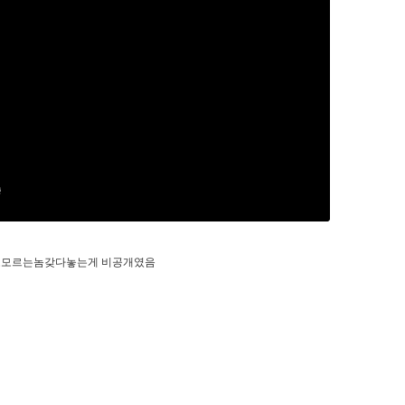
도모르는놈갖다놓는게 비공개였음