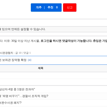
개추
|
추천
0
신고
 있으며 언제든 설정할 수 있습니다.
다.
이유: 30일 이상 지난 게시물,
로그인을 하시면 댓글작성이 가능합니다. 츄잉은 가입
게시판경험치 :
글 10 | 댓글 1
 전 보좌관 징역형 확정
[4]
제목
당선자 4명 중 1명은 전과자"
에 ‘죄명 바꾸기’”…경찰서 조직적 개입?
'보완수사권 폐지'?