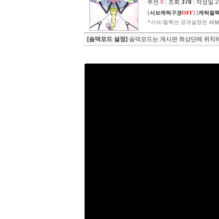
추천
0
|
조회
378
|
작성일 202
[
서브캐릭구경
OFF
]
[
캐릭컬
*서브/컬렉션 공개설정은
서브
[숨덕모드 설정]
숨덕모드는 게시판 최상단에 위치해