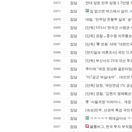
잡담
전대 앞둔 민주 당원 1.7만명
35072
잡담
집 없으면 버스에서 살아
[
35071
잡담
대법, ‘민주당 돈봉투 살포’ 
35070
잡담
[단독] UFS서 '한국군 사령관 
35069
잡담
[단독] 경찰→중수청 의무통보 '
35068
잡담
[단독] '軍 전용' AI에 "대
35067
잡담
[천지일보 여론조사] 국민 51.
35066
잡담
[단독] 부산서도 21대 대선 투
35065
잡담
추미애 "재정 정상화 골든타임
35064
잡담
"미7공군 박살내자"…대진연 
35063
잡담
[단독] 당정, '국민연금 1%'
35062
잡담
[단독] 경찰, ‘김현지 명예훼
35061
잡담
李 ‘사필귀정’이라더니... 개
35060
잡담
[속보]민주, 선관위 특검 국
35059
잡담
ㅋㅋㅋㅋㅋ 역대급이네 
35058
잡담
블룸버그, 한국 투자 부
35057