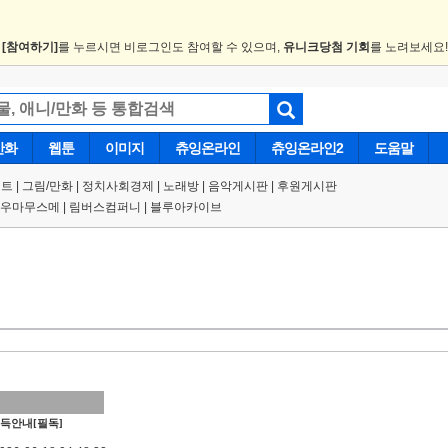
.
[참여하기]
를 누르시면 비로그인도 참여할 수 있으며,
유니크당첨 기회
를 노려보세요
만화
웹툰
이미지
츄잉온라인
츄잉온라인2
도움말
트 |
그림/만화
|
정치사회경제
|
노래방
|
음악게시판
|
후원게시판
우마무스메
|
림버스컴퍼니
|
블루아카이브
득안내[필독]