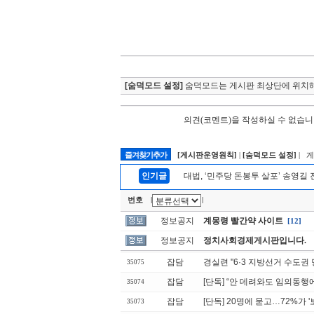
[숨덕모드 설정]
숨덕모드는 게시판 최상단에 위치해
의견(코멘트)을 작성하실 수 없습니
즐겨찾기추가
[게시판운영원칙]
|
[숨덕모드 설정]
| 
인기글
대법, ‘민주당 돈봉투 살포’ 송영길
번호
|
|
정보공지
계몽령 빨간약 사이트
[12]
정보공지
정치사회경제게시판입니다.
잡담
경실련 "6·3 지방선거 수도권 
35075
잡담
[단독] “안 데려와도 임의동행
35074
잡담
[단독] 20명에 묻고…72%가 
35073