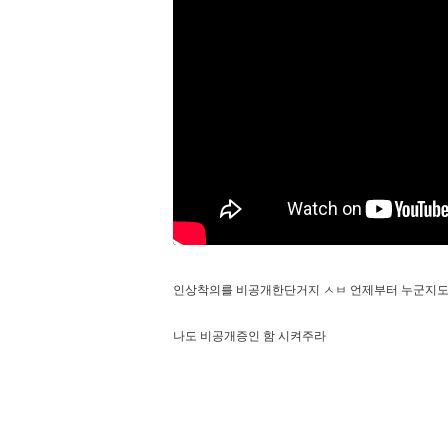
인상착의를 비공개한단거지 ㅅㅂ 언제부터 누군지
나도 비공개증인 함 시켜주라