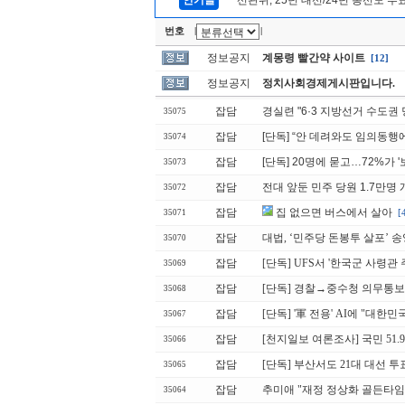
인기글
선관위, 25년 대선/24년 총선도 투
번호
|
|
정보공지
계몽령 빨간약 사이트
[12]
정보공지
정치사회경제게시판입니다.
잡담
경실련 "6·3 지방선거 수도권 
35075
잡담
[단독] “안 데려와도 임의동행
35074
잡담
[단독] 20명에 묻고…72%가 
35073
잡담
전대 앞둔 민주 당원 1.7만명
35072
잡담
집 없으면 버스에서 살아
[
35071
잡담
대법, ‘민주당 돈봉투 살포’ 
35070
잡담
[단독] UFS서 '한국군 사령관 
35069
잡담
[단독] 경찰→중수청 의무통보 '
35068
잡담
[단독] '軍 전용' AI에 "대
35067
잡담
[천지일보 여론조사] 국민 51.
35066
잡담
[단독] 부산서도 21대 대선 투
35065
잡담
추미애 "재정 정상화 골든타임
35064