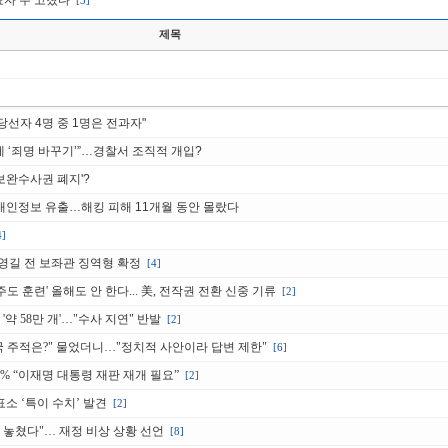
표자 수 고쳤다
[3]
제목
당선자 4명 중 1명은 전과자"
에 ‘죄명 바꾸기’”…경찰서 조직적 개입?
'보완수사권 폐지'?
 개인정보 유출…해킹 피해 11개월 동안 몰랐다
4]
송영길 전 보좌관 징역형 확정
[4]
주도 훈련' 올해도 안 한다... 美, 전작권 전환 신중 기류
[2]
약 58만 개'…"수사 지연" 반발
[2]
한민국 주적은?" 물었더니…"정치적 사안이라 답변 제한"
[6]
9% “이재명 대통령 재판 재개 필요”
[2]
표소 ‘특이 수치’ 발견
[2]
 놓쳤다"… 재정 비상 상황 선언
[8]