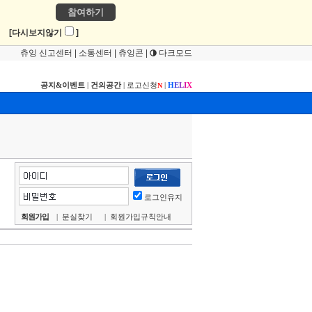
참여하기
!
[다시보지않기
]
츄잉 신고센터
|
소통센터
|
츄잉콘
|
다크모드
공지&이벤트
|
건의공간
|
로고신청
|
H
E
L
I
X
N
로그인유지
회원가입
|
분실찾기
|
회원가입규칙안내