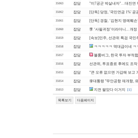
잡담
"미7공군 박살내자"…대진연 
35063
잡담
[단독] 당정, '국민연금 1%'
35062
잡담
[단독] 경찰, ‘김현지 명예훼
35061
잡담
李 ‘사필귀정’이라더니... 개
35060
잡담
[속보]민주, 선관위 특검 국
35059
잡담
ㅋㅋㅋㅋㅋ 역대급이네 
35058
잡담
블룸버그, 한국 투자 부
35057
잡담
선관위, 투표종료 후에도 조작 
35056
잡담
“큰 오류 없으면 가감해 보고 가
35055
잡담
李대통령 "무안공항 재개항, 
35054
잡담
지껀 팔았다 이거지
[1]
35053
목록보기
다음페이지