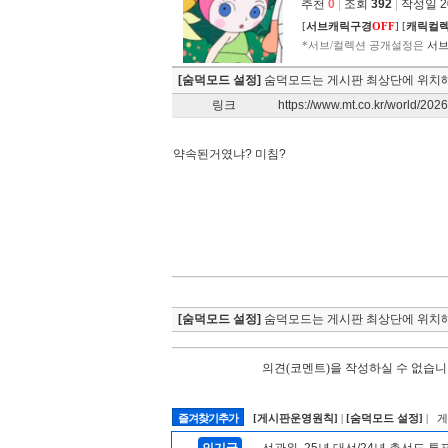
추천
0
|
조회
392
|
작성일 202
[
서브캐릭구경
OFF
]
[
캐릭컬
*서브/컬렉션 공개설정은
서브
[숨덕모드 설정]
숨덕모드는 게시판 최상단에 위치해
링크
https://www.mt.co.kr/world/2
약속된거였냐? 미침?
[숨덕모드 설정]
숨덕모드는 게시판 최상단에 위치해
의견(코멘트)을 작성하실 수 없습니
즐겨찾기추가
[게시판운영원칙]
|
[숨덕모드 설정]
| 