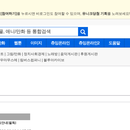
.
[참여하기]
를 누르시면 비로그인도 참여할 수 있으며,
유니크당첨 기회
를 노려보세요
만화
웹툰
이미지
츄잉온라인
츄잉온라인2
도움말
트 |
그림/만화
|
정치사회경제
|
노래방
|
음악게시판
|
후원게시판
우마무스메
|
림버스컴퍼니
|
블루아카이브
안내[필독]