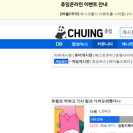
[08월2주차]
유니크뽑기 이벤트를 시작합니다
DB
정보/뉴스
커뮤니티
애니/
자유게시판
|
유머게시판
|
베스트유머
|
운동다이어
게임게시판
|
호요버스
|
메이플스토리
|
게임공간
트럼프 까려고 기사 링크 가져오려했더니
|
L:0/A:0
다윗
101/250
LV12
|
Exp.
40%
|
경험치획득