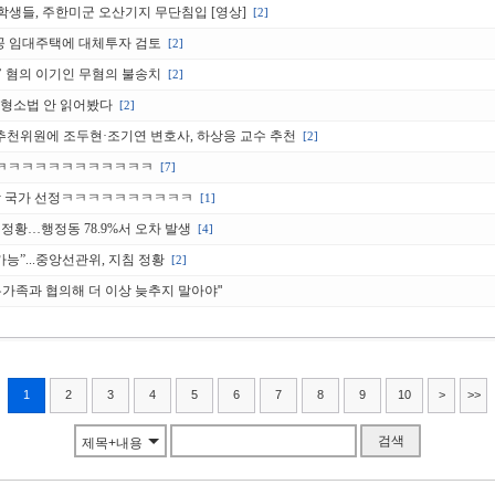
학생들, 주한미군 오산기지 무단침입 [영상]
[2]
 공공 임대주택에 대체투자 검토
[2]
손’ 혐의 이기인 무혐의 불송치
[2]
정 형소법 안 읽어봤다
[2]
민추천위원에 조두현·조기연 변호사, 하상응 교수 추천
[2]
ㅋㅋㅋㅋㅋㅋㅋㅋㅋㅋㅋㅋㅋ
[7]
적합 국가 선정ㅋㅋㅋㅋㅋㅋㅋㅋㅋㅋ
[1]
정황…행정동 78.9%서 오차 발생
[4]
능”...중앙선관위, 지침 정황
[2]
유가족과 협의해 더 이상 늦추지 말아야"
1
2
3
4
5
6
7
8
9
10
>
>>
검색
제목+내용