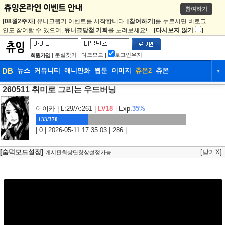
참여하기
[08월2주차]
유니크뽑기 이벤트를 시작합니다.
[참여하기]
를 누르시면 비로그
인도 참여할 수 있으며,
유니크당첨 기회
를 노려보세요!
[다시보지 않기
]
|
분실찾기
|
다크모드
|
로그인유지
회원가입
DB
뉴스
커뮤니티
애니만화
웹툰
이미지
츄온2
츄온
▼
260511 취미로 그리는 우드버닝
DB
뉴스
커뮤니티
애니만화
웹툰
이미지
츄온2
츄온
이이카
| L:29/A:261 |
LV18
|
Exp.
35%
133/370
| 0 | 2026-05-11 17:35:03 | 286 |
[숨덕모드설정]
[닫기X]
게시판최상단항상설정가능