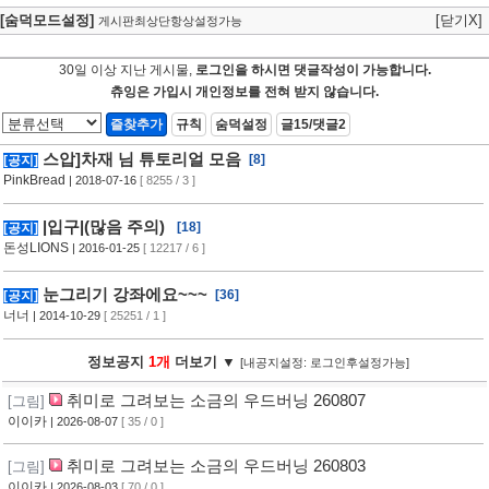
[숨덕모드설정]
[닫기X]
게시판최상단항상설정가능
30일 이상 지난 게시물,
로그인을 하시면 댓글작성이 가능합니다.
츄잉은 가입시 개인정보를 전혀 받지 않습니다.
즐찾추가
규칙
숨덕설정
글15/댓글2
스압]차재 님 튜토리얼 모음
[8]
[공지]
PinkBread
| 2018-07-16
[ 8255 / 3 ]
|입구|(많음 주의)
[18]
[공지]
돈성LIONS
| 2016-01-25
[ 12217 / 6 ]
눈그리기 강좌에요~~~
[36]
[공지]
너너
| 2014-10-29
[ 25251 / 1 ]
정보공지
1개
더보기 ▼
[내공지설정: 로그인후설정가능]
취미로 그려보는 소금의 우드버닝 260807
[그림]
이이카
| 2026-08-07
[ 35 / 0 ]
취미로 그려보는 소금의 우드버닝 260803
[그림]
이이카
| 2026-08-03
[ 70 / 0 ]